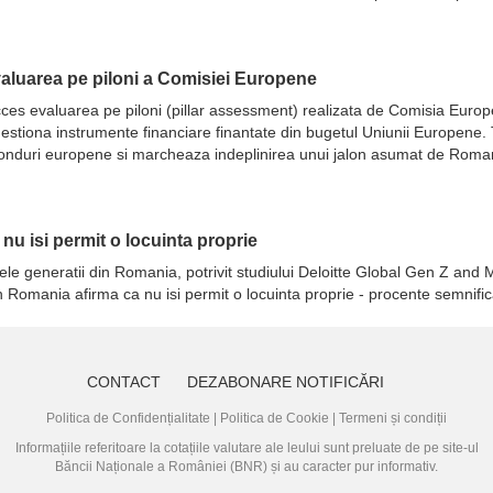
evaluarea pe piloni a Comisiei Europene
 succes evaluarea pe piloni (pillar assessment) realizata de Comisia Eur
ot gestiona instrumente financiare finantate din bugetul Uniunii Europene
fonduri europene si marcheaza indeplinirea unui jalon asumat de Romani
a nu isi permit o locuinta proprie
ele generatii din Romania, potrivit studiului Deloitte Global Gen Z and M
in Romania afirma ca nu isi permit o locuinta proprie - procente semnifi
CONTACT
DEZABONARE NOTIFICĂRI
Politica de Confidențialitate
|
Politica de Cookie
|
Termeni și condiții
Informațiile referitoare la cotațiile valutare ale leului sunt preluate de pe site-ul
Băncii Naționale a României (BNR)
și au caracter pur informativ.