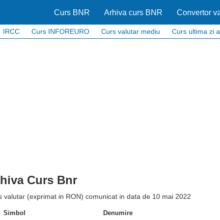
Curs BNR
Arhiva curs BNR
Convertor va
IRCC
Curs INFOREURO
Curs valutar mediu
Curs ultima zi a
hiva Curs Bnr
s valutar (exprimat in RON) comunicat in data de 10 mai 2022
Simbol
Denumire