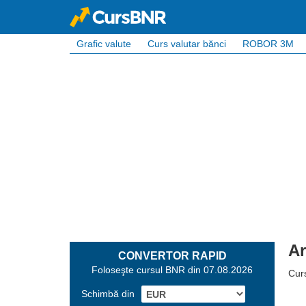
Grafic valute
Curs valutar bănci
ROBOR 3M
Ar
CONVERTOR RAPID
Foloseşte cursul BNR din 07.08.2026
Cur
Schimbă din