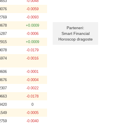
4653
-0.0048
3076
-0.0059
2769
-0.0093
0678
+0.0009
Parteneri:
Smart Financial
5287
-0.0006
Horoscop dragoste
2915
+0.0009
9078
-0.0179
6974
-0.0016
0606
-0.0001
3676
-0.0004
2307
-0.0022
9663
-0.0178
0420
0
1549
-0.0005
2759
-0.0040