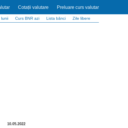
lutar
Cotații valutare
Preluare curs valutar
 lunii
Curs BNR azi
Lista bănci
Zile libere
10.05.2022