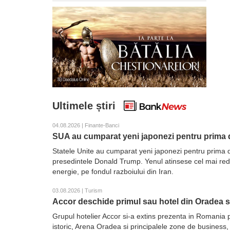
Ultimele știri
04.08.2026 | Finante-Banci
SUA au cumparat yeni japonezi pentru prima d
Statele Unite au cumparat yeni japonezi pentru prima d
presedintele Donald Trump. Yenul atinsese cel mai redus 
energie, pe fondul razboiului din Iran.
03.08.2026 | Turism
Accor deschide primul sau hotel din Oradea 
Grupul hotelier Accor si-a extins prezenta in Romania 
istoric, Arena Oradea si principalele zone de business,