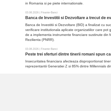
in Romania si pe piete internationale.
03.08.2026 | Finante-Banci
Banca de Investitii si Dezvoltare a trecut de 
Banca de Investitii si Dezvoltare (BID) a finalizat cu
verificare institutionala aplicate organizatiilor care p
de a implementa instrumente financiare sustinute din 
Rezilienta (PNRR).
03.08.2026 | Finante-Banci
Peste trei sferturi dintre tinerii romani spun c
Insecuritatea financiara afecteaza disproportionat tiner
reprezentantii Generatiei Z si 85% dintre Millennials d