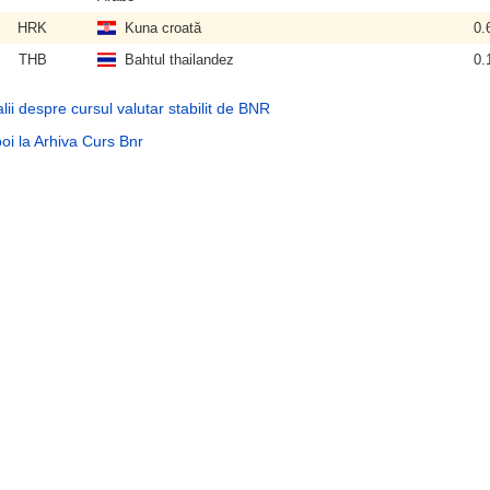
HRK
Kuna croată
0.
THB
Bahtul thailandez
0.
lii despre cursul valutar stabilit de BNR
oi la Arhiva Curs Bnr