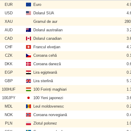
EUR
Euro
4.
USD
Dolarul SUA
4.
XAU
Gramul de aur
280
AUD
Dolarul australian
3.
CAD
Dolarul canadian
3.
CHF
Francul elveţian
4.
CZK
Coroana cehă
0.
DKK
Coroana daneză
0.
EGP
Lira egipteană
0.
GBP
Lira sterlină
5.
100HUF
100 Forinți maghiari
1.
100JPY
100 Yeni japonezi
3.
MDL
Leul moldovenesc
0.
NOK
Coroana norvegiană
0.
PLN
Zlotul polonez
1.