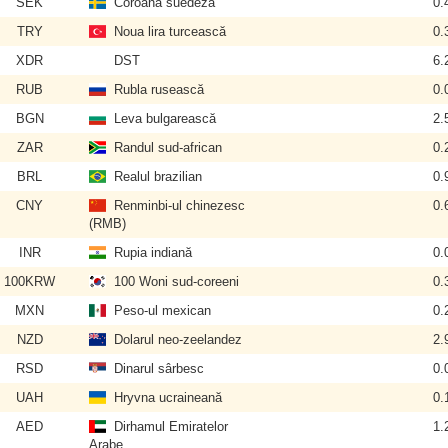
SEK
Coroana suedeză
0.
TRY
Noua lira turcească
0.
XDR
DST
6.
RUB
Rubla rusească
0.
BGN
Leva bulgarească
2.
ZAR
Randul sud-african
0.
BRL
Realul brazilian
0.
CNY
Renminbi-ul chinezesc
0.
(RMB)
INR
Rupia indiană
0.
100KRW
100 Woni sud-coreeni
0.
MXN
Peso-ul mexican
0.
NZD
Dolarul neo-zeelandez
2.
RSD
Dinarul sârbesc
0.
UAH
Hryvna ucraineană
0.
AED
Dirhamul Emiratelor
1.
Arabe