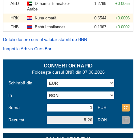
AED
Dirhamul Emiratelor
1.2799
+0.0065
Arabe
HRK
Kuna croată
0.6544
+0.0006
THB
Bahtul thailandez
0.1367
+0.0002
Detalii despre cursul valutar stabilit de BNR
Inapoi la Arhiva Curs Bnr
CONVERTOR RAPID
Foloseşte cursul BNR din 07.08.2026
Schimbă din
În
Suma
EUR
Rezultat
RON