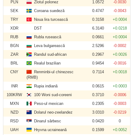
PLN
Zlotul polonez
1.0572
-0.0030
SEK
Coroana suedeză
0.4747
-0.0043
TRY
Noua lira turcească
0.3158
+0.0004
XDR
DST
6.3140
+0.0218
RUB
Rubla rusească
0.0661
+0.0004
BGN
Leva bulgarească
2.5296
-0.0002
ZAR
Randul sud-african
0.2967
+0.0026
BRL
Realul brazilian
0.9454
-0.0016
CNY
Renminbi-ul chinezesc
0.7114
+0.0018
(RMB)
INR
Rupia indiană
0.0615
+0.0003
100KRW
100 Woni sud-coreeni
0.3710
-0.0006
MXN
Peso-ul mexican
0.2305
-0.0003
NZD
Dolarul neo-zeelandez
3.0310
-0.0219
RSD
Dinarul sârbesc
0.0420
0
UAH
Hryvna ucraineană
0.1599
+0.0052