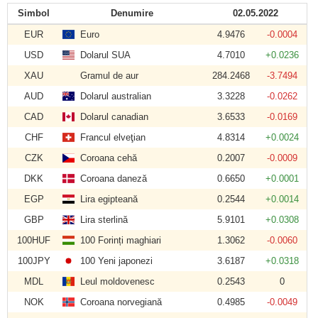
Simbol
Denumire
02.05.2022
EUR
Euro
4.9476
-0.0004
USD
Dolarul SUA
4.7010
+0.0236
XAU
Gramul de aur
284.2468
-3.7494
AUD
Dolarul australian
3.3228
-0.0262
CAD
Dolarul canadian
3.6533
-0.0169
CHF
Francul elveţian
4.8314
+0.0024
CZK
Coroana cehă
0.2007
-0.0009
DKK
Coroana daneză
0.6650
+0.0001
EGP
Lira egipteană
0.2544
+0.0014
GBP
Lira sterlină
5.9101
+0.0308
100HUF
100 Forinți maghiari
1.3062
-0.0060
100JPY
100 Yeni japonezi
3.6187
+0.0318
MDL
Leul moldovenesc
0.2543
0
NOK
Coroana norvegiană
0.4985
-0.0049