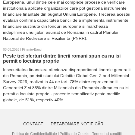
Europeana, unul dintre cele mai complexe procese de verificare
institutionala aplicate organizatiilor care pot gestiona instrumente
financiare finantate din bugetul Uniunii Europene. Trecerea acestei
evaluari confirma capacitatea bancii de a implementa instrumente
financiare sustinute din fonduri europene si marcheaza
indeplinirea unui jalon asumat de Romania in cadrul Planului
National de Redresare si Rezilienta (PNRR).
03.08.2026 | Finante-Banci
Peste trei sferturi dintre tinerii romani spun ca nu isi
permit o locuinta proprie
Insecuritatea financiara afecteaza disproportionat tinerele generatii
din Romania, potrivit studiului Deloitte Global Gen Z and Millennial
Survey 2026, realizat in 44 de tari. 78% dintre reprezentantii
Generatiei Z si 85% dintre Millennials din Romania afirma ca nu isi
permit o locuinta proprie - procente semnificativ peste mediile
globale, de 51%, respectiv 40%.
CONTACT
DEZABONARE NOTIFICĂRI
Politica de Confidențialitate
|
Politica de Cookie
|
Termeni și condiții