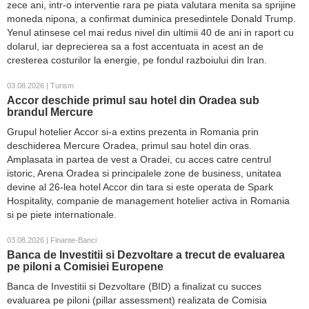
zece ani, intr-o interventie rara pe piata valutara menita sa sprijine
moneda nipona, a confirmat duminica presedintele Donald Trump.
Yenul atinsese cel mai redus nivel din ultimii 40 de ani in raport cu
dolarul, iar deprecierea sa a fost accentuata in acest an de
cresterea costurilor la energie, pe fondul razboiului din Iran.
03.08.2026 | Turism
Accor deschide primul sau hotel din Oradea sub
brandul Mercure
Grupul hotelier Accor si-a extins prezenta in Romania prin
deschiderea Mercure Oradea, primul sau hotel din oras.
Amplasata in partea de vest a Oradei, cu acces catre centrul
istoric, Arena Oradea si principalele zone de business, unitatea
devine al 26-lea hotel Accor din tara si este operata de Spark
Hospitality, companie de management hotelier activa in Romania
si pe piete internationale.
03.08.2026 | Finante-Banci
Banca de Investitii si Dezvoltare a trecut de evaluarea
pe piloni a Comisiei Europene
Banca de Investitii si Dezvoltare (BID) a finalizat cu succes
evaluarea pe piloni (pillar assessment) realizata de Comisia