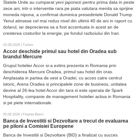
Statele Unite au cumparat yeni japonezi pentru prima data in peste
zece ani, intr-o interventie rara pe piata valutara menita sa sprijine
moneda nipona, a confirmat duminica presedintele Donald Trump.
Yenul atinsese cel mai redus nivel din ultimii 40 de ani in raport cu
dolarul, iar deprecierea sa a fost accentuata in acest an de
cresterea costurilor la energie, pe fondul razboiului din Iran.
03.08.2026 | Turism
Accor deschide primul sau hotel din Oradea sub
brandul Mercure
Grupul hotelier Accor si-a extins prezenta in Romania prin
deschiderea Mercure Oradea, primul sau hotel din oras.
Amplasata in partea de vest a Oradei, cu acces catre centrul
istoric, Arena Oradea si principalele zone de business, unitatea
devine al 26-lea hotel Accor din tara si este operata de Spark
Hospitality, companie de management hotelier activa in Romania
si pe piete internationale.
03.08.2026 | Finante-Banci
Banca de Investitii si Dezvoltare a trecut de evaluarea
pe piloni a Comisiei Europene
Banca de Investitii si Dezvoltare (BID) a finalizat cu succes