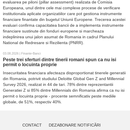
evaluarea pe piloni (pillar assessment) realizata de Comisia
Europeana, unul dintre cele mai complexe procese de verificare
institutionala aplicate organizatiilor care pot gestiona instrumente
financiare finantate din bugetul Uniunii Europene. Trecerea acestei
evaluari confirma capacitatea bancii de a implementa instrumente
financiare sustinute din fonduri europene si marcheaza
indeplinirea unui jalon asumat de Romania in cadrul Planului
National de Redresare si Rezilienta (PNRR).
03.08.2026 | Finante-Banci
Peste trei sferturi dintre tinerii romani spun ca nu isi
permit o locuinta proprie
Insecuritatea financiara afecteaza disproportionat tinerele generatii
din Romania, potrivit studiului Deloitte Global Gen Z and Millennial
Survey 2026, realizat in 44 de tari. 78% dintre reprezentantii
Generatiei Z si 85% dintre Millennials din Romania afirma ca nu isi
permit o locuinta proprie - procente semnificativ peste mediile
globale, de 51%, respectiv 40%.
CONTACT
DEZABONARE NOTIFICĂRI