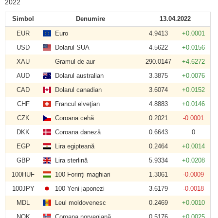
2022
Simbol
Denumire
13.04.2022
EUR
Euro
4.9413
+0.0001
USD
Dolarul SUA
4.5622
+0.0156
XAU
Gramul de aur
290.0147
+4.6272
AUD
Dolarul australian
3.3875
+0.0076
CAD
Dolarul canadian
3.6074
+0.0152
CHF
Francul elveţian
4.8883
+0.0146
CZK
Coroana cehă
0.2021
-0.0001
DKK
Coroana daneză
0.6643
0
EGP
Lira egipteană
0.2464
+0.0014
GBP
Lira sterlină
5.9334
+0.0208
100HUF
100 Forinți maghiari
1.3061
-0.0009
100JPY
100 Yeni japonezi
3.6179
-0.0018
MDL
Leul moldovenesc
0.2469
+0.0010
NOK
Coroana norvegiană
0.5176
+0.0025