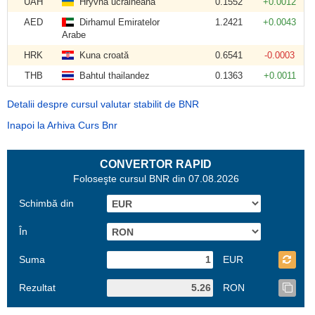
UAH
Hryvna ucraineană
0.1552
+0.0012
AED
Dirhamul Emiratelor
1.2421
+0.0043
Arabe
HRK
Kuna croată
0.6541
-0.0003
THB
Bahtul thailandez
0.1363
+0.0011
Detalii despre cursul valutar stabilit de BNR
Inapoi la Arhiva Curs Bnr
CONVERTOR RAPID
Foloseşte cursul BNR din 07.08.2026
Schimbă din
În
Suma
EUR
Rezultat
RON