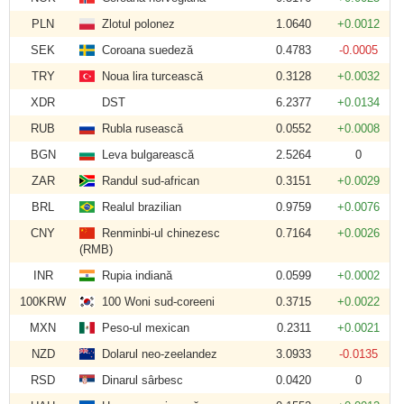
PLN
Zlotul polonez
1.0640
+0.0012
SEK
Coroana suedeză
0.4783
-0.0005
TRY
Noua lira turcească
0.3128
+0.0032
XDR
DST
6.2377
+0.0134
RUB
Rubla rusească
0.0552
+0.0008
BGN
Leva bulgarească
2.5264
0
ZAR
Randul sud-african
0.3151
+0.0029
BRL
Realul brazilian
0.9759
+0.0076
CNY
Renminbi-ul chinezesc
0.7164
+0.0026
(RMB)
INR
Rupia indiană
0.0599
+0.0002
100KRW
100 Woni sud-coreeni
0.3715
+0.0022
MXN
Peso-ul mexican
0.2311
+0.0021
NZD
Dolarul neo-zeelandez
3.0933
-0.0135
RSD
Dinarul sârbesc
0.0420
0