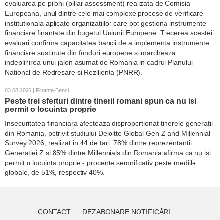
evaluarea pe piloni (pillar assessment) realizata de Comisia
Europeana, unul dintre cele mai complexe procese de verificare
institutionala aplicate organizatiilor care pot gestiona instrumente
financiare finantate din bugetul Uniunii Europene. Trecerea acestei
evaluari confirma capacitatea bancii de a implementa instrumente
financiare sustinute din fonduri europene si marcheaza
indeplinirea unui jalon asumat de Romania in cadrul Planului
National de Redresare si Rezilienta (PNRR).
03.08.2026 | Finante-Banci
Peste trei sferturi dintre tinerii romani spun ca nu isi
permit o locuinta proprie
Insecuritatea financiara afecteaza disproportionat tinerele generatii
din Romania, potrivit studiului Deloitte Global Gen Z and Millennial
Survey 2026, realizat in 44 de tari. 78% dintre reprezentantii
Generatiei Z si 85% dintre Millennials din Romania afirma ca nu isi
permit o locuinta proprie - procente semnificativ peste mediile
globale, de 51%, respectiv 40%.
CONTACT
DEZABONARE NOTIFICĂRI