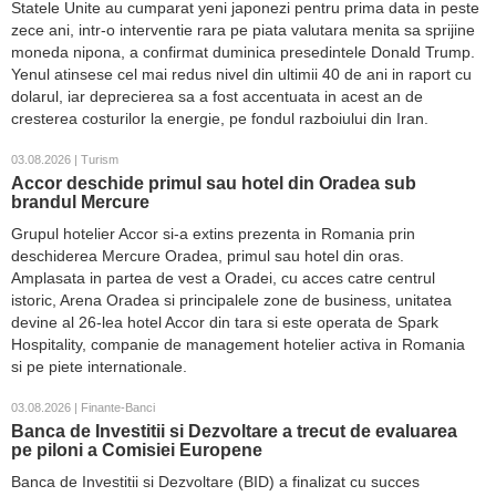
Statele Unite au cumparat yeni japonezi pentru prima data in peste
zece ani, intr-o interventie rara pe piata valutara menita sa sprijine
moneda nipona, a confirmat duminica presedintele Donald Trump.
Yenul atinsese cel mai redus nivel din ultimii 40 de ani in raport cu
dolarul, iar deprecierea sa a fost accentuata in acest an de
cresterea costurilor la energie, pe fondul razboiului din Iran.
03.08.2026 | Turism
Accor deschide primul sau hotel din Oradea sub
brandul Mercure
Grupul hotelier Accor si-a extins prezenta in Romania prin
deschiderea Mercure Oradea, primul sau hotel din oras.
Amplasata in partea de vest a Oradei, cu acces catre centrul
istoric, Arena Oradea si principalele zone de business, unitatea
devine al 26-lea hotel Accor din tara si este operata de Spark
Hospitality, companie de management hotelier activa in Romania
si pe piete internationale.
03.08.2026 | Finante-Banci
Banca de Investitii si Dezvoltare a trecut de evaluarea
pe piloni a Comisiei Europene
Banca de Investitii si Dezvoltare (BID) a finalizat cu succes