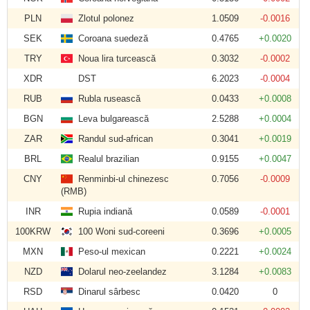
PLN
Zlotul polonez
1.0509
-0.0016
SEK
Coroana suedeză
0.4765
+0.0020
TRY
Noua lira turcească
0.3032
-0.0002
XDR
DST
6.2023
-0.0004
RUB
Rubla rusească
0.0433
+0.0008
BGN
Leva bulgarească
2.5288
+0.0004
ZAR
Randul sud-african
0.3041
+0.0019
BRL
Realul brazilian
0.9155
+0.0047
CNY
Renminbi-ul chinezesc
0.7056
-0.0009
(RMB)
INR
Rupia indiană
0.0589
-0.0001
100KRW
100 Woni sud-coreeni
0.3696
+0.0005
MXN
Peso-ul mexican
0.2221
+0.0024
NZD
Dolarul neo-zeelandez
3.1284
+0.0083
RSD
Dinarul sârbesc
0.0420
0