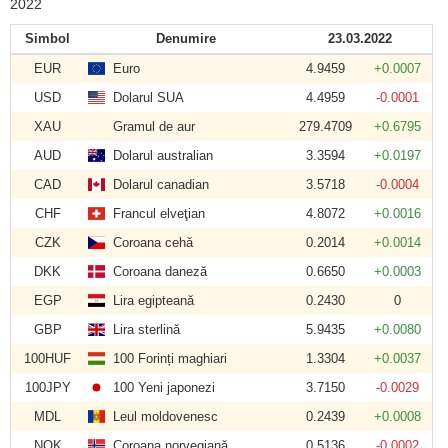
2022
Simbol
Denumire
23.03.2022
EUR
Euro
4.9459
+0.0007
USD
Dolarul SUA
4.4959
-0.0001
XAU
Gramul de aur
279.4709
+0.6795
AUD
Dolarul australian
3.3594
+0.0197
CAD
Dolarul canadian
3.5718
-0.0004
CHF
Francul elveţian
4.8072
+0.0016
CZK
Coroana cehă
0.2014
+0.0014
DKK
Coroana daneză
0.6650
+0.0003
EGP
Lira egipteană
0.2430
0
GBP
Lira sterlină
5.9435
+0.0080
100HUF
100 Forinți maghiari
1.3304
+0.0037
100JPY
100 Yeni japonezi
3.7150
-0.0029
MDL
Leul moldovenesc
0.2439
+0.0008
NOK
Coroana norvegiană
0.5136
-0.0002