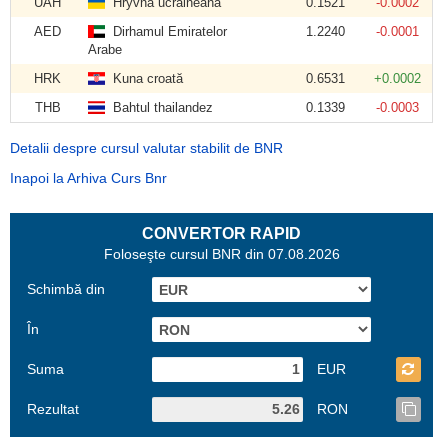
UAH
Hryvna ucraineană
0.1521
-0.0002
AED
Dirhamul Emiratelor
1.2240
-0.0001
Arabe
HRK
Kuna croată
0.6531
+0.0002
THB
Bahtul thailandez
0.1339
-0.0003
Detalii despre cursul valutar stabilit de BNR
Inapoi la Arhiva Curs Bnr
CONVERTOR RAPID
Foloseşte cursul BNR din 07.08.2026
Schimbă din
În
Suma
EUR
Rezultat
RON