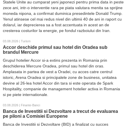
Statele Unite au cumparat yeni japonezi pentru prima data in peste
zece ani, intr-o interventie rara pe piata valutara menita sa sprijine
moneda nipona, a confirmat duminica presedintele Donald Trump.
Yenul atinsese cel mai redus nivel din ultimii 40 de ani in raport cu
dolarul, iar deprecierea sa a fost accentuata in acest an de
cresterea costurilor la energie, pe fondul razboiului din Iran.
03.08.2026 | Turism
Accor deschide primul sau hotel din Oradea sub
brandul Mercure
Grupul hotelier Accor si-a extins prezenta in Romania prin
deschiderea Mercure Oradea, primul sau hotel din oras.
Amplasata in partea de vest a Oradei, cu acces catre centrul
istoric, Arena Oradea si principalele zone de business, unitatea
devine al 26-lea hotel Accor din tara si este operata de Spark
Hospitality, companie de management hotelier activa in Romania
si pe piete internationale.
03.08.2026 | Finante-Banci
Banca de Investitii si Dezvoltare a trecut de evaluarea
pe piloni a Comisiei Europene
Banca de Investitii si Dezvoltare (BID) a finalizat cu succes