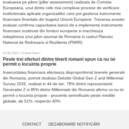
evaluarea pe piloni (pillar assessment) realizata de Comisia
Europeana, unul dintre cele mai complexe procese de verificare
institutionala aplicate organizatiilor care pot gestiona instrumente
financiare finantate din bugetul Uniunii Europene. Trecerea acestei
evaluari confirma capacitatea bancii de a implementa instrumente
financiare sustinute din fonduri europene si marcheaza
indeplinirea unui jalon asumat de Romania in cadrul Planului
National de Redresare si Rezilienta (PNRR).
03.08.2026 | Finante-Banci
Peste trei sferturi dintre tinerii romani spun ca nu isi
permit o locuinta proprie
Insecuritatea financiara afecteaza disproportionat tinerele generatii
din Romania, potrivit studiului Deloitte Global Gen Z and Millennial
Survey 2026, realizat in 44 de tari. 78% dintre reprezentantii
Generatiei Z si 85% dintre Millennials din Romania afirma ca nu isi
permit o locuinta proprie - procente semnificativ peste mediile
globale, de 51%, respectiv 40%.
CONTACT
DEZABONARE NOTIFICĂRI