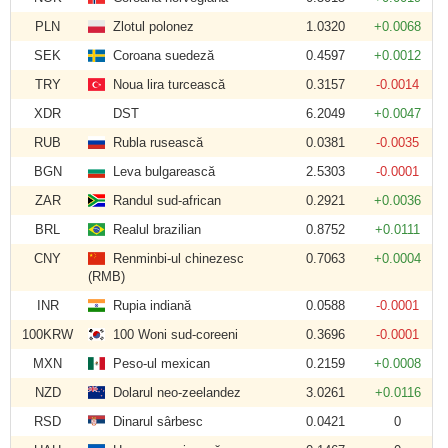
PLN
Zlotul polonez
1.0320
+0.0068
SEK
Coroana suedeză
0.4597
+0.0012
TRY
Noua lira turcească
0.3157
-0.0014
XDR
DST
6.2049
+0.0047
RUB
Rubla rusească
0.0381
-0.0035
BGN
Leva bulgarească
2.5303
-0.0001
ZAR
Randul sud-african
0.2921
+0.0036
BRL
Realul brazilian
0.8752
+0.0111
CNY
Renminbi-ul chinezesc
0.7063
+0.0004
(RMB)
INR
Rupia indiană
0.0588
-0.0001
100KRW
100 Woni sud-coreeni
0.3696
-0.0001
MXN
Peso-ul mexican
0.2159
+0.0008
NZD
Dolarul neo-zeelandez
3.0261
+0.0116
RSD
Dinarul sârbesc
0.0421
0