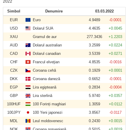
2022
Simbol
Denumire
03.03.2022
EUR
Euro
4.9489
-0.0001
USD
Dolarul SUA
4.4635
+0.0045
XAU
Gramul de aur
277.3436
+1.2203
AUD
Dolarul australian
3.2599
+0.0224
CAD
Dolarul canadian
3.5339
+0.0271
CHF
Francul elveţian
4.8535
-0.0016
CZK
Coroana cehă
0.1929
+0.0001
DKK
Coroana daneză
0.6652
-0.0001
EGP
Lira egipteană
0.2834
-0.0004
GBP
Lira sterlină
5.9740
+0.0357
100HUF
100 Forinți maghiari
1.3059
+0.0112
100JPY
100 Yeni japonezi
3.8567
-0.0117
MDL
Leul moldovenesc
0.2430
+0.0015
NOK
Coroana norvegiană
0.5015
+0.0019