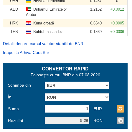
UAH
Hryvna ucraineană
0.1467
0
AED
Dirhamul Emiratelor
1.2152
+0.0012
Arabe
HRK
Kuna croată
0.6540
+0.0005
THB
Bahtul thailandez
0.1369
+0.0006
Detalii despre cursul valutar stabilit de BNR
Inapoi la Arhiva Curs Bnr
CONVERTOR RAPID
Foloseşte cursul BNR din 07.08.2026
Schimbă din
În
Suma
EUR
Rezultat
RON