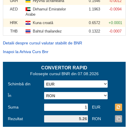
UAH
Hryvna ucraineană
0.1546
-0.0012
AED
Dirhamul Emiratelor
1.1963
-0.0094
Arabe
HRK
Kuna croată
0.6572
+0.0001
THB
Bahtul thailandez
0.1322
-0.0007
Detalii despre cursul valutar stabilit de BNR
Inapoi la Arhiva Curs Bnr
CONVERTOR RAPID
Foloseşte cursul BNR din 07.08.2026
Schimbă din
În
Suma
EUR
Rezultat
RON