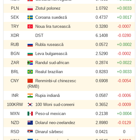
PLN
Zlotul polonez
1.0792
+0.0033
SEK
Coroana suedeză
0.4737
+0.0017
TRY
Noua lira turcească
0.3280
-0.0007
XDR
DST
6.1408
-0.0280
RUB
Rubla rusească
0.0572
+0.0002
BGN
Leva bulgarească
2.5290
-0.0002
ZAR
Randul sud-african
0.2874
+0.0022
BRL
Realul brazilian
0.8283
+0.0033
CNY
Renminbi-ul chinezesc
0.6908
-0.0054
(RMB)
INR
Rupia indiană
0.0587
-0.0006
100KRW
100 Woni sud-coreeni
0.3652
-0.0009
MXN
Peso-ul mexican
0.2138
+0.0004
NZD
Dolarul neo-zeelandez
2.8980
-0.0129
RSD
Dinarul sârbesc
0.0421
0