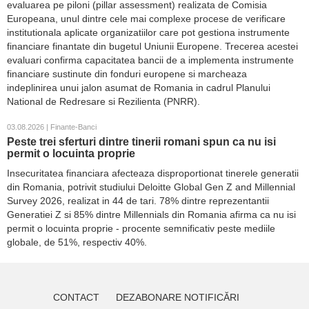
evaluarea pe piloni (pillar assessment) realizata de Comisia
Europeana, unul dintre cele mai complexe procese de verificare
institutionala aplicate organizatiilor care pot gestiona instrumente
financiare finantate din bugetul Uniunii Europene. Trecerea acestei
evaluari confirma capacitatea bancii de a implementa instrumente
financiare sustinute din fonduri europene si marcheaza
indeplinirea unui jalon asumat de Romania in cadrul Planului
National de Redresare si Rezilienta (PNRR).
03.08.2026 | Finante-Banci
Peste trei sferturi dintre tinerii romani spun ca nu isi
permit o locuinta proprie
Insecuritatea financiara afecteaza disproportionat tinerele generatii
din Romania, potrivit studiului Deloitte Global Gen Z and Millennial
Survey 2026, realizat in 44 de tari. 78% dintre reprezentantii
Generatiei Z si 85% dintre Millennials din Romania afirma ca nu isi
permit o locuinta proprie - procente semnificativ peste mediile
globale, de 51%, respectiv 40%.
CONTACT
DEZABONARE NOTIFICĂRI