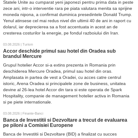
Statele Unite au cumparat yeni japonezi pentru prima data in peste
zece ani, intr-o interventie rara pe piata valutara menita sa sprijine
moneda nipona, a confirmat duminica presedintele Donald Trump.
Yenul atinsese cel mai redus nivel din ultimii 40 de ani in raport cu
dolarul, iar deprecierea sa a fost accentuata in acest an de
cresterea costurilor la energie, pe fondul razboiului din Iran.
03.08.2026 | Turism
Accor deschide primul sau hotel din Oradea sub
brandul Mercure
Grupul hotelier Accor si-a extins prezenta in Romania prin
deschiderea Mercure Oradea, primul sau hotel din oras.
Amplasata in partea de vest a Oradei, cu acces catre centrul
istoric, Arena Oradea si principalele zone de business, unitatea
devine al 26-lea hotel Accor din tara si este operata de Spark
Hospitality, companie de management hotelier activa in Romania
si pe piete internationale.
03.08.2026 | Finante-Banci
Banca de Investitii si Dezvoltare a trecut de evaluarea
pe piloni a Comisiei Europene
Banca de Investitii si Dezvoltare (BID) a finalizat cu succes