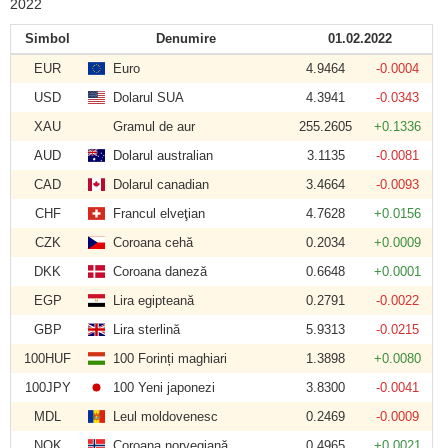
2022
Simbol
Denumire
01.02.2022
EUR
Euro
4.9464
-0.0004
USD
Dolarul SUA
4.3941
-0.0343
XAU
Gramul de aur
255.2605
+0.1336
AUD
Dolarul australian
3.1135
-0.0081
CAD
Dolarul canadian
3.4664
-0.0093
CHF
Francul elveţian
4.7628
+0.0156
CZK
Coroana cehă
0.2034
+0.0009
DKK
Coroana daneză
0.6648
+0.0001
EGP
Lira egipteană
0.2791
-0.0022
GBP
Lira sterlină
5.9313
-0.0215
100HUF
100 Forinți maghiari
1.3898
+0.0080
100JPY
100 Yeni japonezi
3.8300
-0.0041
MDL
Leul moldovenesc
0.2469
-0.0009
NOK
Coroana norvegiană
0.4965
+0.0021