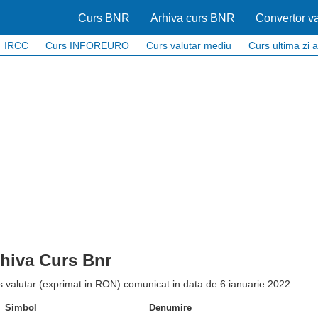
Curs BNR
Arhiva curs BNR
Convertor va
IRCC
Curs INFOREURO
Curs valutar mediu
Curs ultima zi a
hiva Curs Bnr
 valutar (exprimat in RON) comunicat in data de 6 ianuarie 2022
Simbol
Denumire