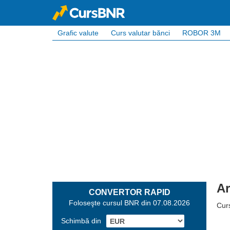
Grafic valute
Curs valutar bănci
ROBOR 3M
Ar
CONVERTOR RAPID
Foloseşte cursul BNR din 07.08.2026
Curs
Schimbă din