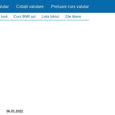
lutar
Cotații valutare
Preluare curs valutar
 lunii
Curs BNR azi
Lista bănci
Zile libere
06.01.2022