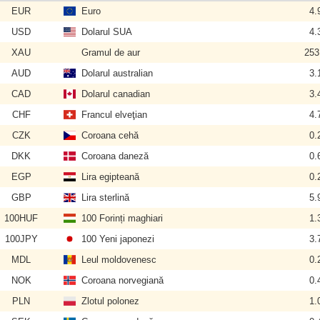
EUR
Euro
4.
USD
Dolarul SUA
4.
XAU
Gramul de aur
253
AUD
Dolarul australian
3.
CAD
Dolarul canadian
3.
CHF
Francul elveţian
4.
CZK
Coroana cehă
0.
DKK
Coroana daneză
0.
EGP
Lira egipteană
0.
GBP
Lira sterlină
5.
100HUF
100 Forinți maghiari
1.
100JPY
100 Yeni japonezi
3.
MDL
Leul moldovenesc
0.
NOK
Coroana norvegiană
0.
PLN
Zlotul polonez
1.