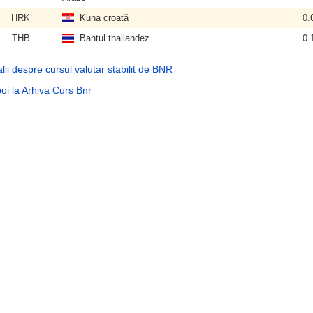
HRK
Kuna croată
0.
THB
Bahtul thailandez
0.
lii despre cursul valutar stabilit de BNR
oi la Arhiva Curs Bnr