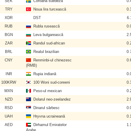
SEK
Coroana suedeză
0.
TRY
Noua lira turcească
0.
XDR
DST
6.
RUB
Rubla rusească
0.
BGN
Leva bulgarească
2.
ZAR
Randul sud-african
0.
BRL
Realul brazilian
0.
CNY
Renminbi-ul chinezesc
0.
(RMB)
INR
Rupia indiană
0.
100KRW
100 Woni sud-coreeni
0.
MXN
Peso-ul mexican
0.
NZD
Dolarul neo-zeelandez
2.
RSD
Dinarul sârbesc
0.
UAH
Hryvna ucraineană
0.
AED
Dirhamul Emiratelor
1.
Arabe