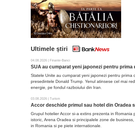
Ultimele știri
04.08.2026 | Finante-Banci
SUA au cumparat yeni japonezi pentru prima d
Statele Unite au cumparat yeni japonezi pentru prima d
presedintele Donald Trump. Yenul atinsese cel mai redus 
energie, pe fondul razboiului din Iran.
03.08.2026 | Turism
Accor deschide primul sau hotel din Oradea 
Grupul hotelier Accor si-a extins prezenta in Romania 
istoric, Arena Oradea si principalele zone de business,
in Romania si pe piete internationale.