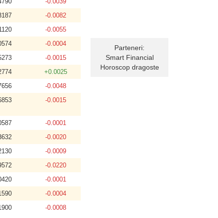
4790
-0.0039
3187
-0.0082
1120
-0.0055
0574
-0.0004
Parteneri:
Smart Financial
5273
-0.0015
Horoscop dragoste
2774
+0.0025
7656
-0.0048
6853
-0.0015
0587
-0.0001
3632
-0.0020
2130
-0.0009
9572
-0.0220
0420
-0.0001
1590
-0.0004
1900
-0.0008