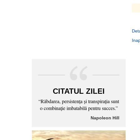
Deta
Inap
CITATUL ZILEI
“Răbdarea, persistenţa şi transpiraţia sunt
o combinaţie imbatabilă pentru succes.”
Napoleon Hill