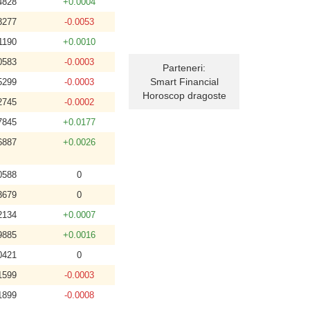
4828
+0.0004
3277
-0.0053
1190
+0.0010
0583
-0.0003
Parteneri:
Smart Financial
5299
-0.0003
Horoscop dragoste
2745
-0.0002
7845
+0.0177
6887
+0.0026
0588
0
3679
0
2134
+0.0007
9885
+0.0016
0421
0
1599
-0.0003
1899
-0.0008