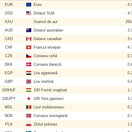
EUR
Euro
4.
USD
Dolarul SUA
4.
XAU
Gramul de aur
255
AUD
Dolarul australian
3.
CAD
Dolarul canadian
3.
CHF
Francul elveţian
4.
CZK
Coroana cehă
0.
DKK
Coroana daneză
0.
EGP
Lira egipteană
0.
GBP
Lira sterlină
5.
100HUF
100 Forinți maghiari
1.
100JPY
100 Yeni japonezi
3.
MDL
Leul moldovenesc
0.
NOK
Coroana norvegiană
0.
PLN
Zlotul polonez
1.