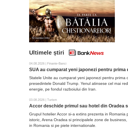
Ultimele știri
04.08.2026 | Finante-Banci
SUA au cumparat yeni japonezi pentru prima d
Statele Unite au cumparat yeni japonezi pentru prima d
presedintele Donald Trump. Yenul atinsese cel mai redus 
energie, pe fondul razboiului din Iran.
03.08.2026 | Turism
Accor deschide primul sau hotel din Oradea 
Grupul hotelier Accor si-a extins prezenta in Romania 
istoric, Arena Oradea si principalele zone de business,
in Romania si pe piete internationale.