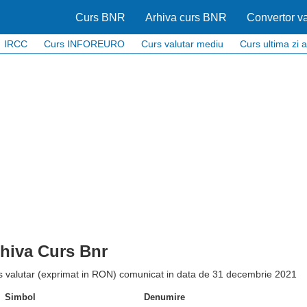
Curs BNR
Arhiva curs BNR
Convertor va
IRCC
Curs INFOREURO
Curs valutar mediu
Curs ultima zi a
hiva Curs Bnr
s valutar (exprimat in RON) comunicat in data de 31 decembrie 2021
Simbol
Denumire