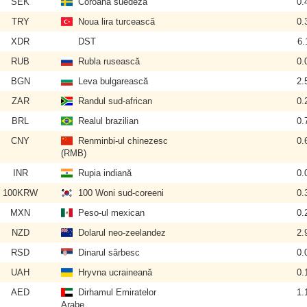
SEK
Coroana suedeză
0.
TRY
Noua lira turcească
0.
XDR
DST
6.
RUB
Rubla rusească
0.
BGN
Leva bulgarească
2.
ZAR
Randul sud-african
0.
BRL
Realul brazilian
0.
CNY
Renminbi-ul chinezesc
0.
(RMB)
INR
Rupia indiană
0.
100KRW
100 Woni sud-coreeni
0.
MXN
Peso-ul mexican
0.
NZD
Dolarul neo-zeelandez
2.
RSD
Dinarul sârbesc
0.
UAH
Hryvna ucraineană
0.
AED
Dirhamul Emiratelor
1.
Arabe