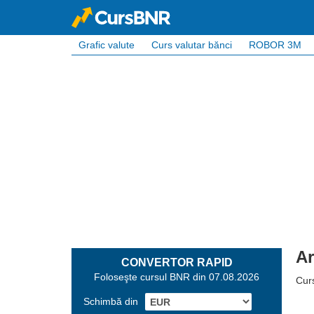
Grafic valute
Curs valutar bănci
ROBOR 3M
Ar
CONVERTOR RAPID
Foloseşte cursul BNR din 07.08.2026
Cur
Schimbă din