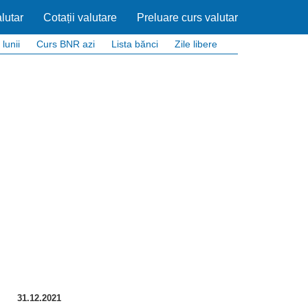
lutar
Cotații valutare
Preluare curs valutar
 lunii
Curs BNR azi
Lista bănci
Zile libere
31.12.2021