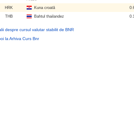
HRK
Kuna croată
0.
THB
Bahtul thailandez
0.
lii despre cursul valutar stabilit de BNR
oi la Arhiva Curs Bnr