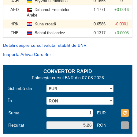
UAH
Hryvna ucraineană
0.1655
0
AED
Dirhamul Emiratelor
1.1771
+0.0016
Arabe
HRK
Kuna croată
0.6586
-0.0001
THB
Bahtul thailandez
0.1317
+0.0005
Detalii despre cursul valutar stabilit de BNR
Inapoi la Arhiva Curs Bnr
CONVERTOR RAPID
Foloseşte cursul BNR din 07.08.2026
Schimbă din
În
Suma
EUR
Rezultat
RON