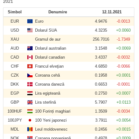
2021
Simbol
Denumire
12.11.2021
EUR
Euro
4.9476
-0.0013
USD
Dolarul SUA
4.3235
+0.0060
XAU
Gramul de aur
256.7016
-1.7349
AUD
Dolarul australian
3.1548
+0.0069
CAD
Dolarul canadian
3.4337
-0.0032
CHF
Francul elveţian
4.6850
-0.0066
CZK
Coroana cehă
0.1958
+0.0001
DKK
Coroana daneză
0.6653
-0.0001
EGP
Lira egipteană
0.2750
+0.0007
GBP
Lira sterlină
5.7907
+0.0113
100HUF
100 Forinți maghiari
1.3509
-0.0034
100JPY
100 Yeni japonezi
3.7911
+0.0054
MDL
Leul moldovenesc
0.2456
+0.0015
NOK
Coroana norvegiană
0.4978
+0.0009