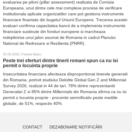
evaluarea pe piloni (pillar assessment) realizata de Comisia
Europeana, unul dintre cele mai complexe procese de verificare
institutionala aplicate organizatiilor care pot gestiona instrumente
financiare finantate din bugetul Uniunii Europene. Trecerea acestei
evaluari confirma capacitatea bancii de a implementa instrumente
financiare sustinute din fonduri europene si marcheaza
indeplinirea unui jalon asumat de Romania in cadrul Planului
National de Redresare si Rezilienta (PNRR).
03.08.2026 | Finante-Banci
Peste trei sferturi dintre tinerii romani spun ca nu isi
permit o locuinta proprie
Insecuritatea financiara afecteaza disproportionat tinerele generatii
din Romania, potrivit studiului Deloitte Global Gen Z and Millennial
Survey 2026, realizat in 44 de tari. 78% dintre reprezentantii
Generatiei Z si 85% dintre Millennials din Romania afirma ca nu isi
permit o locuinta proprie - procente semnificativ peste mediile
globale, de 51%, respectiv 40%.
CONTACT
DEZABONARE NOTIFICĂRI