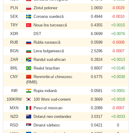
PLN
Zlotul polonez
1.0650
-0.0029
SEK
Coroana suedeză
0.4944
-0.0010
TRY
Noua lira turcească
0.4355
+0.0015
XDR
DST
6.0699
+0.0076
RUB
Rubla rusească
0.0599
-0.0008
BGN
Leva bulgarească
2.5296
-0.0007
ZAR
Randul sud-african
0.2824
+0.0013
BRL
Realul brazilian
0.8007
+0.0145
CNY
Renminbi-ul chinezesc
0.6775
+0.0030
(RMB)
INR
Rupia indiană
0.0581
+0.0001
100KRW
100 Woni sud-coreeni
0.3669
+0.0018
MXN
Peso-ul mexican
0.2089
-0.0007
NZD
Dolarul neo-zeelandez
3.0317
+0.0033
RSD
Dinarul sârbesc
0.0421
0