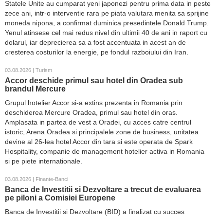
Statele Unite au cumparat yeni japonezi pentru prima data in peste
zece ani, intr-o interventie rara pe piata valutara menita sa sprijine
moneda nipona, a confirmat duminica presedintele Donald Trump.
Yenul atinsese cel mai redus nivel din ultimii 40 de ani in raport cu
dolarul, iar deprecierea sa a fost accentuata in acest an de
cresterea costurilor la energie, pe fondul razboiului din Iran.
03.08.2026 | Turism
Accor deschide primul sau hotel din Oradea sub
brandul Mercure
Grupul hotelier Accor si-a extins prezenta in Romania prin
deschiderea Mercure Oradea, primul sau hotel din oras.
Amplasata in partea de vest a Oradei, cu acces catre centrul
istoric, Arena Oradea si principalele zone de business, unitatea
devine al 26-lea hotel Accor din tara si este operata de Spark
Hospitality, companie de management hotelier activa in Romania
si pe piete internationale.
03.08.2026 | Finante-Banci
Banca de Investitii si Dezvoltare a trecut de evaluarea
pe piloni a Comisiei Europene
Banca de Investitii si Dezvoltare (BID) a finalizat cu succes