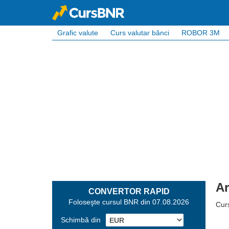
Grafic valute
Curs valutar bănci
ROBOR 3M
Ar
CONVERTOR RAPID
Foloseşte cursul BNR din 07.08.2026
Cur
Schimbă din