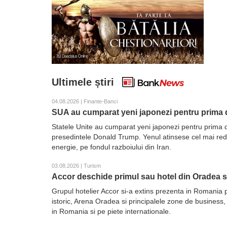
Ultimele știri
04.08.2026 | Finante-Banci
SUA au cumparat yeni japonezi pentru prima d
Statele Unite au cumparat yeni japonezi pentru prima d
presedintele Donald Trump. Yenul atinsese cel mai redus 
energie, pe fondul razboiului din Iran.
03.08.2026 | Turism
Accor deschide primul sau hotel din Oradea 
Grupul hotelier Accor si-a extins prezenta in Romania 
istoric, Arena Oradea si principalele zone de business,
in Romania si pe piete internationale.