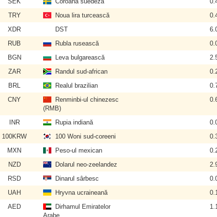
SEK
Coroana suedeză
0.
TRY
Noua lira turcească
0.
XDR
DST
6.
RUB
Rubla rusească
0.
BGN
Leva bulgarească
2.
ZAR
Randul sud-african
0.
BRL
Realul brazilian
0.
CNY
Renminbi-ul chinezesc
0.
(RMB)
INR
Rupia indiană
0.
100KRW
100 Woni sud-coreeni
0.
MXN
Peso-ul mexican
0.
NZD
Dolarul neo-zeelandez
2.
RSD
Dinarul sârbesc
0.
UAH
Hryvna ucraineană
0.
AED
Dirhamul Emiratelor
1.
Arabe