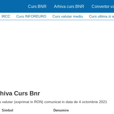
Curs BNR
Arhiva curs BNR
Convertor va
IRCC
Curs INFOREURO
Curs valutar mediu
Curs ultima zi a
hiva Curs Bnr
s valutar (exprimat in RON) comunicat in data de 4 octombrie 2021
Simbol
Denumire