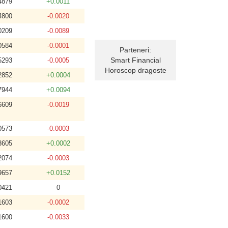
4879
+0.0011
4800
-0.0020
0209
-0.0089
0584
-0.0001
Parteneri:
Smart Financial
5293
-0.0005
Horoscop dragoste
2852
+0.0004
7944
+0.0094
6609
-0.0019
0573
-0.0003
3605
+0.0002
2074
-0.0003
9657
+0.0152
0421
0
1603
-0.0002
1600
-0.0033