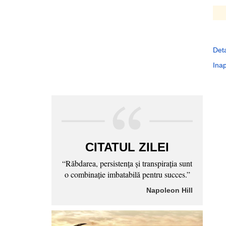
Deta
Inap
CITATUL ZILEI
“Răbdarea, persistenţa şi transpiraţia sunt
o combinaţie imbatabilă pentru succes.”
Napoleon Hill