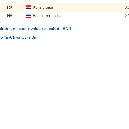
HRK
Kuna croată
0.
THB
Bahtul thailandez
0.
lii despre cursul valutar stabilit de BNR
oi la Arhiva Curs Bnr