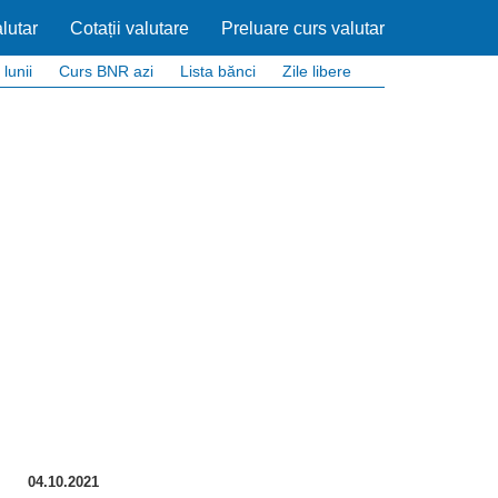
lutar
Cotații valutare
Preluare curs valutar
 lunii
Curs BNR azi
Lista bănci
Zile libere
04.10.2021