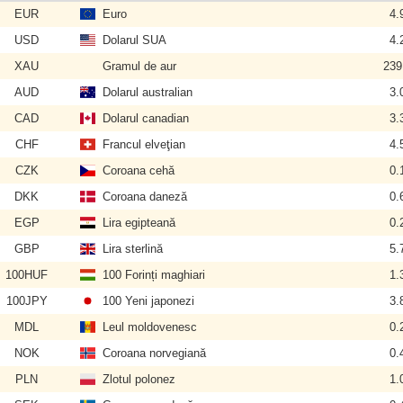
EUR
Euro
4.
USD
Dolarul SUA
4.
XAU
Gramul de aur
239
AUD
Dolarul australian
3.
CAD
Dolarul canadian
3.
CHF
Francul elveţian
4.
CZK
Coroana cehă
0.
DKK
Coroana daneză
0.
EGP
Lira egipteană
0.
GBP
Lira sterlină
5.
100HUF
100 Forinți maghiari
1.
100JPY
100 Yeni japonezi
3.
MDL
Leul moldovenesc
0.
NOK
Coroana norvegiană
0.
PLN
Zlotul polonez
1.