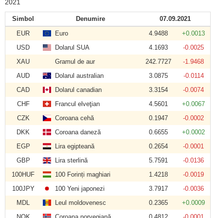
2021
Simbol
Denumire
07.09.2021
EUR
Euro
4.9488
+0.0013
USD
Dolarul SUA
4.1693
-0.0025
XAU
Gramul de aur
242.7727
-1.9468
AUD
Dolarul australian
3.0875
-0.0114
CAD
Dolarul canadian
3.3154
-0.0074
CHF
Francul elveţian
4.5601
+0.0067
CZK
Coroana cehă
0.1947
-0.0002
DKK
Coroana daneză
0.6655
+0.0002
EGP
Lira egipteană
0.2654
-0.0001
GBP
Lira sterlină
5.7591
-0.0136
100HUF
100 Forinți maghiari
1.4218
-0.0019
100JPY
100 Yeni japonezi
3.7917
-0.0036
MDL
Leul moldovenesc
0.2365
+0.0009
NOK
Coroana norvegiană
0.4812
-0.0001