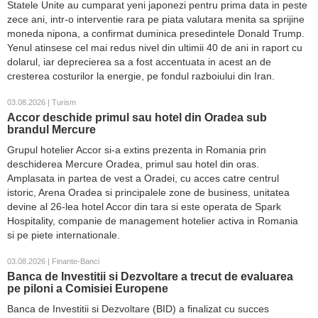
Statele Unite au cumparat yeni japonezi pentru prima data in peste
zece ani, intr-o interventie rara pe piata valutara menita sa sprijine
moneda nipona, a confirmat duminica presedintele Donald Trump.
Yenul atinsese cel mai redus nivel din ultimii 40 de ani in raport cu
dolarul, iar deprecierea sa a fost accentuata in acest an de
cresterea costurilor la energie, pe fondul razboiului din Iran.
03.08.2026 | Turism
Accor deschide primul sau hotel din Oradea sub
brandul Mercure
Grupul hotelier Accor si-a extins prezenta in Romania prin
deschiderea Mercure Oradea, primul sau hotel din oras.
Amplasata in partea de vest a Oradei, cu acces catre centrul
istoric, Arena Oradea si principalele zone de business, unitatea
devine al 26-lea hotel Accor din tara si este operata de Spark
Hospitality, companie de management hotelier activa in Romania
si pe piete internationale.
03.08.2026 | Finante-Banci
Banca de Investitii si Dezvoltare a trecut de evaluarea
pe piloni a Comisiei Europene
Banca de Investitii si Dezvoltare (BID) a finalizat cu succes