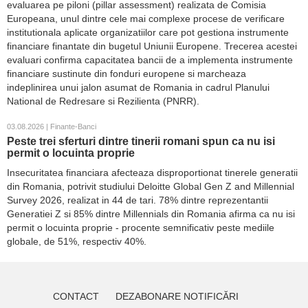
evaluarea pe piloni (pillar assessment) realizata de Comisia
Europeana, unul dintre cele mai complexe procese de verificare
institutionala aplicate organizatiilor care pot gestiona instrumente
financiare finantate din bugetul Uniunii Europene. Trecerea acestei
evaluari confirma capacitatea bancii de a implementa instrumente
financiare sustinute din fonduri europene si marcheaza
indeplinirea unui jalon asumat de Romania in cadrul Planului
National de Redresare si Rezilienta (PNRR).
03.08.2026 | Finante-Banci
Peste trei sferturi dintre tinerii romani spun ca nu isi
permit o locuinta proprie
Insecuritatea financiara afecteaza disproportionat tinerele generatii
din Romania, potrivit studiului Deloitte Global Gen Z and Millennial
Survey 2026, realizat in 44 de tari. 78% dintre reprezentantii
Generatiei Z si 85% dintre Millennials din Romania afirma ca nu isi
permit o locuinta proprie - procente semnificativ peste mediile
globale, de 51%, respectiv 40%.
CONTACT
DEZABONARE NOTIFICĂRI