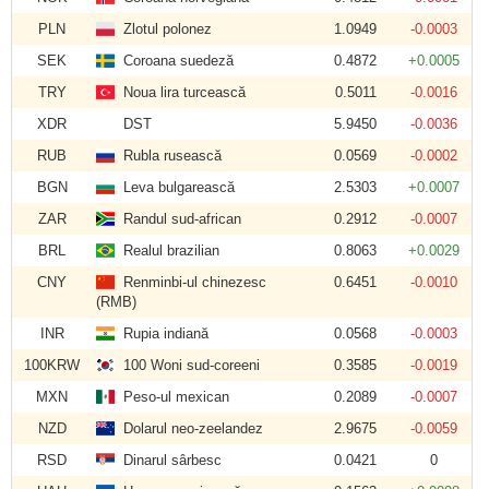
PLN
Zlotul polonez
1.0949
-0.0003
SEK
Coroana suedeză
0.4872
+0.0005
TRY
Noua lira turcească
0.5011
-0.0016
XDR
DST
5.9450
-0.0036
RUB
Rubla rusească
0.0569
-0.0002
BGN
Leva bulgarească
2.5303
+0.0007
ZAR
Randul sud-african
0.2912
-0.0007
BRL
Realul brazilian
0.8063
+0.0029
CNY
Renminbi-ul chinezesc
0.6451
-0.0010
(RMB)
INR
Rupia indiană
0.0568
-0.0003
100KRW
100 Woni sud-coreeni
0.3585
-0.0019
MXN
Peso-ul mexican
0.2089
-0.0007
NZD
Dolarul neo-zeelandez
2.9675
-0.0059
RSD
Dinarul sârbesc
0.0421
0