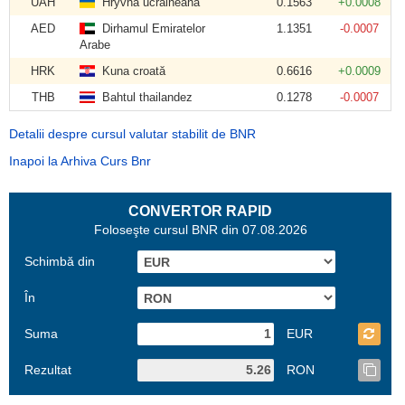
UAH
Hryvna ucraineană
0.1563
+0.0008
AED
Dirhamul Emiratelor
1.1351
-0.0007
Arabe
HRK
Kuna croată
0.6616
+0.0009
THB
Bahtul thailandez
0.1278
-0.0007
Detalii despre cursul valutar stabilit de BNR
Inapoi la Arhiva Curs Bnr
CONVERTOR RAPID
Foloseşte cursul BNR din 07.08.2026
Schimbă din
În
Suma
EUR
Rezultat
RON