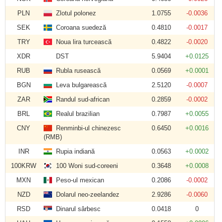
PLN
Zlotul polonez
1.0755
-0.0036
SEK
Coroana suedeză
0.4810
-0.0017
TRY
Noua lira turcească
0.4822
-0.0020
XDR
DST
5.9404
+0.0125
RUB
Rubla rusească
0.0569
+0.0001
BGN
Leva bulgarească
2.5120
-0.0007
ZAR
Randul sud-african
0.2859
-0.0002
BRL
Realul brazilian
0.7987
+0.0055
CNY
Renminbi-ul chinezesc
0.6450
+0.0016
(RMB)
INR
Rupia indiană
0.0563
+0.0002
100KRW
100 Woni sud-coreeni
0.3648
+0.0008
MXN
Peso-ul mexican
0.2086
-0.0002
NZD
Dolarul neo-zeelandez
2.9286
-0.0060
RSD
Dinarul sârbesc
0.0418
0