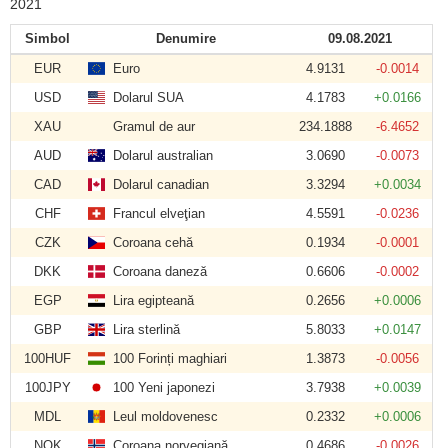
2021
Simbol
Denumire
09.08.2021
EUR
Euro
4.9131
-0.0014
USD
Dolarul SUA
4.1783
+0.0166
XAU
Gramul de aur
234.1888
-6.4652
AUD
Dolarul australian
3.0690
-0.0073
CAD
Dolarul canadian
3.3294
+0.0034
CHF
Francul elveţian
4.5591
-0.0236
CZK
Coroana cehă
0.1934
-0.0001
DKK
Coroana daneză
0.6606
-0.0002
EGP
Lira egipteană
0.2656
+0.0006
GBP
Lira sterlină
5.8033
+0.0147
100HUF
100 Forinți maghiari
1.3873
-0.0056
100JPY
100 Yeni japonezi
3.7938
+0.0039
MDL
Leul moldovenesc
0.2332
+0.0006
NOK
Coroana norvegiană
0.4686
-0.0026