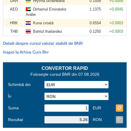
UAH
Hryvna ucraineană
0.1558
+0.0006
AED
Dirhamul Emiratelor
1.1375
+0.0045
Arabe
HRK
Kuna croată
0.6554
+0.0003
THB
Bahtul thailandez
0.1250
+0.0003
Detalii despre cursul valutar stabilit de BNR
Inapoi la Arhiva Curs Bnr
CONVERTOR RAPID
Foloseşte cursul BNR din 07.08.2026
Schimbă din
În
Suma
EUR
Rezultat
RON