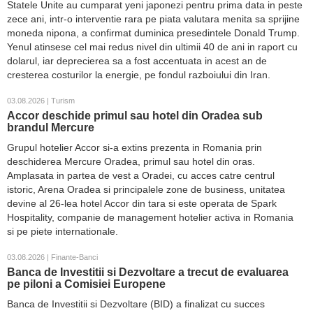
Statele Unite au cumparat yeni japonezi pentru prima data in peste
zece ani, intr-o interventie rara pe piata valutara menita sa sprijine
moneda nipona, a confirmat duminica presedintele Donald Trump.
Yenul atinsese cel mai redus nivel din ultimii 40 de ani in raport cu
dolarul, iar deprecierea sa a fost accentuata in acest an de
cresterea costurilor la energie, pe fondul razboiului din Iran.
03.08.2026 | Turism
Accor deschide primul sau hotel din Oradea sub
brandul Mercure
Grupul hotelier Accor si-a extins prezenta in Romania prin
deschiderea Mercure Oradea, primul sau hotel din oras.
Amplasata in partea de vest a Oradei, cu acces catre centrul
istoric, Arena Oradea si principalele zone de business, unitatea
devine al 26-lea hotel Accor din tara si este operata de Spark
Hospitality, companie de management hotelier activa in Romania
si pe piete internationale.
03.08.2026 | Finante-Banci
Banca de Investitii si Dezvoltare a trecut de evaluarea
pe piloni a Comisiei Europene
Banca de Investitii si Dezvoltare (BID) a finalizat cu succes