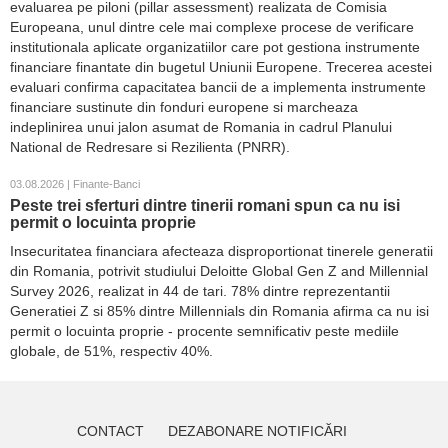
evaluarea pe piloni (pillar assessment) realizata de Comisia
Europeana, unul dintre cele mai complexe procese de verificare
institutionala aplicate organizatiilor care pot gestiona instrumente
financiare finantate din bugetul Uniunii Europene. Trecerea acestei
evaluari confirma capacitatea bancii de a implementa instrumente
financiare sustinute din fonduri europene si marcheaza
indeplinirea unui jalon asumat de Romania in cadrul Planului
National de Redresare si Rezilienta (PNRR).
03.08.2026 | Finante-Banci
Peste trei sferturi dintre tinerii romani spun ca nu isi
permit o locuinta proprie
Insecuritatea financiara afecteaza disproportionat tinerele generatii
din Romania, potrivit studiului Deloitte Global Gen Z and Millennial
Survey 2026, realizat in 44 de tari. 78% dintre reprezentantii
Generatiei Z si 85% dintre Millennials din Romania afirma ca nu isi
permit o locuinta proprie - procente semnificativ peste mediile
globale, de 51%, respectiv 40%.
CONTACT
DEZABONARE NOTIFICĂRI