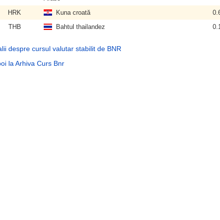
HRK
Kuna croată
0.
THB
Bahtul thailandez
0.
lii despre cursul valutar stabilit de BNR
oi la Arhiva Curs Bnr