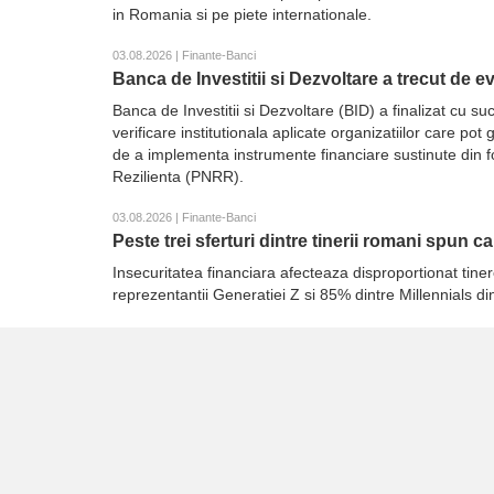
in Romania si pe piete internationale.
03.08.2026 | Finante-Banci
Banca de Investitii si Dezvoltare a trecut de 
Banca de Investitii si Dezvoltare (BID) a finalizat cu
verificare institutionala aplicate organizatiilor care p
de a implementa instrumente financiare sustinute din 
Rezilienta (PNRR).
03.08.2026 | Finante-Banci
Peste trei sferturi dintre tinerii romani spun c
Insecuritatea financiara afecteaza disproportionat tiner
reprezentantii Generatiei Z si 85% dintre Millennials d