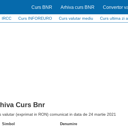
Curs BNR
Arhiva curs BNR
Convertor va
IRCC
Curs INFOREURO
Curs valutar mediu
Curs ultima zi a
hiva Curs Bnr
s valutar (exprimat in RON) comunicat in data de 24 martie 2021
Simbol
Denumire