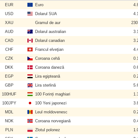
EUR
Euro
4.
USD
Dolarul SUA
4.
XAU
Gramul de aur
230
AUD
Dolarul australian
3.
CAD
Dolarul canadian
3.
CHF
Francul elveţian
4.
CZK
Coroana cehă
0.
DKK
Coroana daneză
0.
EGP
Lira egipteană
0.
GBP
Lira sterlină
5.
100HUF
100 Forinți maghiari
1.
100JPY
100 Yeni japonezi
3.
MDL
Leul moldovenesc
0.
NOK
Coroana norvegiană
0.
PLN
Zlotul polonez
1.