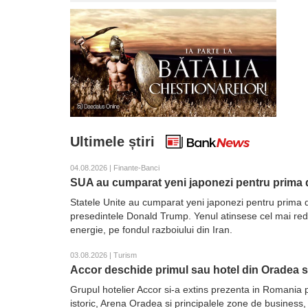
Ultimele știri
04.08.2026 | Finante-Banci
SUA au cumparat yeni japonezi pentru prima d
Statele Unite au cumparat yeni japonezi pentru prima d
presedintele Donald Trump. Yenul atinsese cel mai redus 
energie, pe fondul razboiului din Iran.
03.08.2026 | Turism
Accor deschide primul sau hotel din Oradea 
Grupul hotelier Accor si-a extins prezenta in Romania 
istoric, Arena Oradea si principalele zone de business,