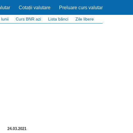
lutar
Cotații valutare
Preluare curs valutar
 lunii
Curs BNR azi
Lista bănci
Zile libere
24.03.2021