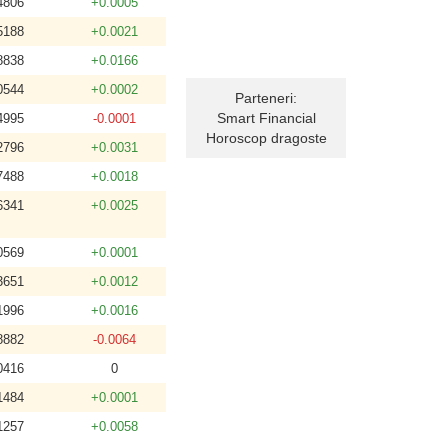
4806
+0.0005
5188
+0.0021
8838
+0.0166
0544
+0.0002
Parteneri:
Smart Financial
4995
-0.0001
Horoscop dragoste
2796
+0.0031
7488
+0.0018
6341
+0.0025
0569
+0.0001
3651
+0.0012
1996
+0.0016
8882
-0.0064
0416
0
1484
+0.0001
1257
+0.0058