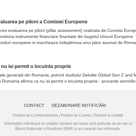
evaluarea pe piloni a Comisiei Europene
 succes evaluarea pe piloni (pillar assessment) realizata de Comisia Eur
ot gestiona instrumente financiare finantate din bugetul Uniunii Europene
fonduri europene si marcheaza indeplinirea unui jalon asumat de Romani
a nu isi permit o locuinta proprie
ele generatii din Romania, potrivit studiului Deloitte Global Gen Z and M
in Romania afirma ca nu isi permit o locuinta proprie - procente semnifi
CONTACT
DEZABONARE NOTIFICĂRI
Politica de Confidențialitate
|
Politica de Cookie
|
Termeni și condiții
Informațiile referitoare la cotațiile valutare ale leului sunt preluate de pe site-ul
Băncii Naționale a României (BNR)
și au caracter pur informativ.