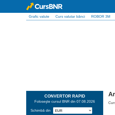
Grafic valute
Curs valutar bănci
ROBOR 3M
Ar
CONVERTOR RAPID
Foloseşte cursul BNR din 07.08.2026
Cur
Schimbă din