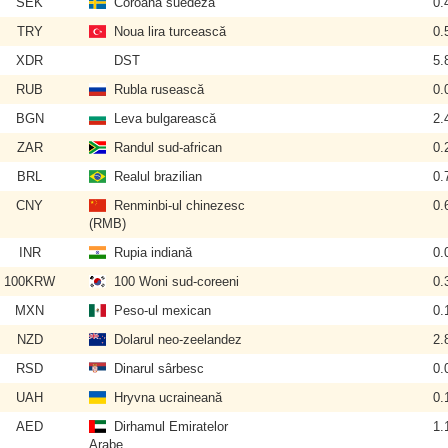
SEK
Coroana suedeză
0.
TRY
Noua lira turcească
0.
XDR
DST
5.
RUB
Rubla rusească
0.
BGN
Leva bulgarească
2.
ZAR
Randul sud-african
0.
BRL
Realul brazilian
0.
CNY
Renminbi-ul chinezesc
0.
(RMB)
INR
Rupia indiană
0.
100KRW
100 Woni sud-coreeni
0.
MXN
Peso-ul mexican
0.
NZD
Dolarul neo-zeelandez
2.
RSD
Dinarul sârbesc
0.
UAH
Hryvna ucraineană
0.
AED
Dirhamul Emiratelor
1.
Arabe