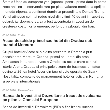
Statele Unite au cumparat yeni japonezi pentru prima data in peste
zece ani, intr-o interventie rara pe piata valutara menita sa sprijine
moneda nipona, a confirmat duminica presedintele Donald Trump.
Yenul atinsese cel mai redus nivel din ultimii 40 de ani in raport cu
dolarul, iar deprecierea sa a fost accentuata in acest an de
cresterea costurilor la energie, pe fondul razboiului din Iran.
03.08.2026 | Turism
Accor deschide primul sau hotel din Oradea sub
brandul Mercure
Grupul hotelier Accor si-a extins prezenta in Romania prin
deschiderea Mercure Oradea, primul sau hotel din oras.
Amplasata in partea de vest a Oradei, cu acces catre centrul
istoric, Arena Oradea si principalele zone de business, unitatea
devine al 26-lea hotel Accor din tara si este operata de Spark
Hospitality, companie de management hotelier activa in Romania
si pe piete internationale.
03.08.2026 | Finante-Banci
Banca de Investitii si Dezvoltare a trecut de evaluarea
pe piloni a Comisiei Europene
Banca de Investitii si Dezvoltare (BID) a finalizat cu succes