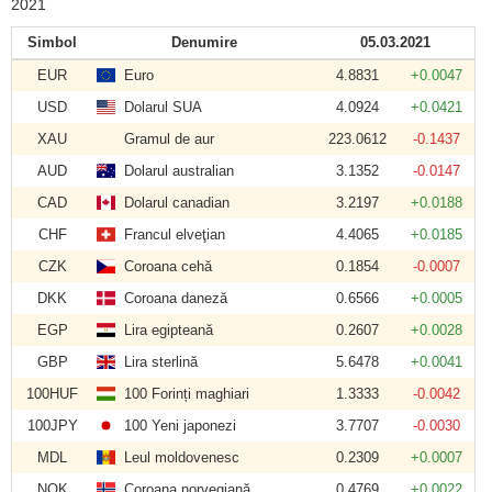
2021
Simbol
Denumire
05.03.2021
EUR
Euro
4.8831
+0.0047
USD
Dolarul SUA
4.0924
+0.0421
XAU
Gramul de aur
223.0612
-0.1437
AUD
Dolarul australian
3.1352
-0.0147
CAD
Dolarul canadian
3.2197
+0.0188
CHF
Francul elveţian
4.4065
+0.0185
CZK
Coroana cehă
0.1854
-0.0007
DKK
Coroana daneză
0.6566
+0.0005
EGP
Lira egipteană
0.2607
+0.0028
GBP
Lira sterlină
5.6478
+0.0041
100HUF
100 Forinți maghiari
1.3333
-0.0042
100JPY
100 Yeni japonezi
3.7707
-0.0030
MDL
Leul moldovenesc
0.2309
+0.0007
NOK
Coroana norvegiană
0.4769
+0.0022