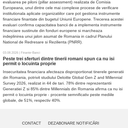
evaluarea pe piloni (pillar assessment) realizata de Comisia
Europeana, unul dintre cele mai complexe procese de verificare
institutionala aplicate organizatiilor care pot gestiona instrumente
financiare finantate din bugetul Uniunii Europene. Trecerea acestei
evaluari confirma capacitatea bancii de a implementa instrumente
financiare sustinute din fonduri europene si marcheaza
indeplinirea unui jalon asumat de Romania in cadrul Planului
National de Redresare si Rezilienta (PNRR).
03.08.2026 | Finante-Banci
Peste trei sferturi dintre tinerii romani spun ca nu isi
permit o locuinta proprie
Insecuritatea financiara afecteaza disproportionat tinerele generatii
din Romania, potrivit studiului Deloitte Global Gen Z and Millennial
Survey 2026, realizat in 44 de tari. 78% dintre reprezentantii
Generatiei Z si 85% dintre Millennials din Romania afirma ca nu isi
permit o locuinta proprie - procente semnificativ peste mediile
globale, de 51%, respectiv 40%.
CONTACT
DEZABONARE NOTIFICĂRI