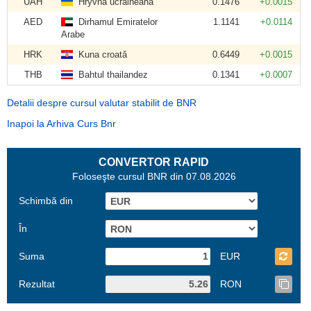
UAH
Hryvna ucraineană
0.1476
+0.0015
AED
Dirhamul Emiratelor
1.1141
+0.0114
Arabe
HRK
Kuna croată
0.6449
+0.0015
THB
Bahtul thailandez
0.1341
+0.0007
Detalii despre cursul valutar stabilit de BNR
Inapoi la Arhiva Curs Bnr
CONVERTOR RAPID
Foloseşte cursul BNR din 07.08.2026
Schimbă din
În
Suma
EUR
Rezultat
RON