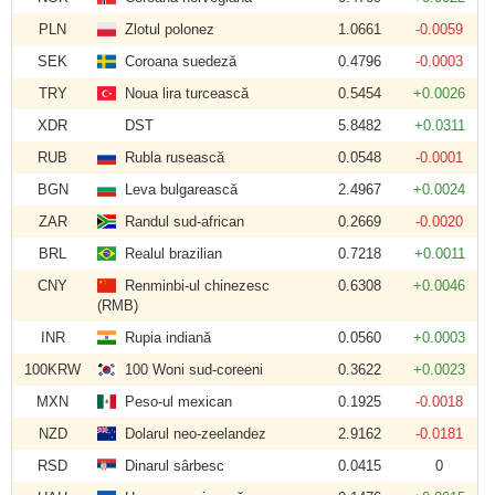
PLN
Zlotul polonez
1.0661
-0.0059
SEK
Coroana suedeză
0.4796
-0.0003
TRY
Noua lira turcească
0.5454
+0.0026
XDR
DST
5.8482
+0.0311
RUB
Rubla rusească
0.0548
-0.0001
BGN
Leva bulgarească
2.4967
+0.0024
ZAR
Randul sud-african
0.2669
-0.0020
BRL
Realul brazilian
0.7218
+0.0011
CNY
Renminbi-ul chinezesc
0.6308
+0.0046
(RMB)
INR
Rupia indiană
0.0560
+0.0003
100KRW
100 Woni sud-coreeni
0.3622
+0.0023
MXN
Peso-ul mexican
0.1925
-0.0018
NZD
Dolarul neo-zeelandez
2.9162
-0.0181
RSD
Dinarul sârbesc
0.0415
0