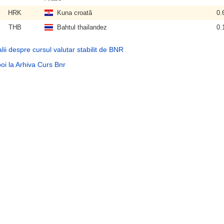
HRK
Kuna croată
0.
THB
Bahtul thailandez
0.
lii despre cursul valutar stabilit de BNR
oi la Arhiva Curs Bnr