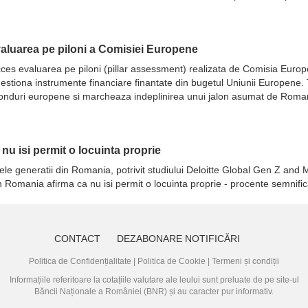
evaluarea pe piloni a Comisiei Europene
 succes evaluarea pe piloni (pillar assessment) realizata de Comisia Eur
ot gestiona instrumente financiare finantate din bugetul Uniunii Europene
fonduri europene si marcheaza indeplinirea unui jalon asumat de Romani
a nu isi permit o locuinta proprie
ele generatii din Romania, potrivit studiului Deloitte Global Gen Z and M
in Romania afirma ca nu isi permit o locuinta proprie - procente semnifi
CONTACT
DEZABONARE NOTIFICĂRI
Politica de Confidențialitate
|
Politica de Cookie
|
Termeni și condiții
Informațiile referitoare la cotațiile valutare ale leului sunt preluate de pe site-ul
Băncii Naționale a României (BNR)
și au caracter pur informativ.