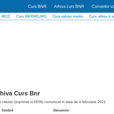
Curs BNR
Arhiva curs BNR
Convertor va
IRCC
Curs INFOREURO
Curs valutar mediu
Curs ultima zi a
hiva Curs Bnr
 valutar (exprimat in RON) comunicat in data de 4 februarie 2021
Simbol
Denumire