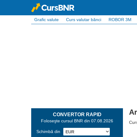
Grafic valute
Curs valutar bănci
ROBOR 3M
Ar
CONVERTOR RAPID
Foloseşte cursul BNR din 07.08.2026
Curs
Schimbă din