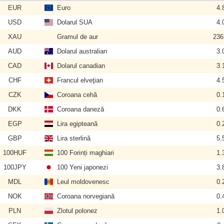
EUR
Euro
4.
USD
Dolarul SUA
4.
XAU
Gramul de aur
236
AUD
Dolarul australian
3.
CAD
Dolarul canadian
3.
CHF
Francul elveţian
4.
CZK
Coroana cehă
0.
DKK
Coroana daneză
0.
EGP
Lira egipteană
0.
GBP
Lira sterlină
5.
100HUF
100 Forinți maghiari
1.
100JPY
100 Yeni japonezi
3.
MDL
Leul moldovenesc
0.
NOK
Coroana norvegiană
0.
PLN
Zlotul polonez
1.