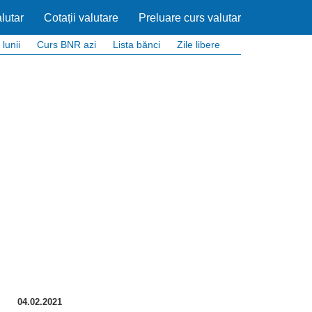
lutar
Cotații valutare
Preluare curs valutar
 lunii
Curs BNR azi
Lista bănci
Zile libere
04.02.2021