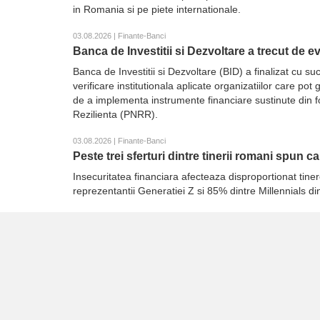
in Romania si pe piete internationale.
03.08.2026 | Finante-Banci
Banca de Investitii si Dezvoltare a trecut de 
Banca de Investitii si Dezvoltare (BID) a finalizat cu
verificare institutionala aplicate organizatiilor care p
de a implementa instrumente financiare sustinute din 
Rezilienta (PNRR).
03.08.2026 | Finante-Banci
Peste trei sferturi dintre tinerii romani spun c
Insecuritatea financiara afecteaza disproportionat tiner
reprezentantii Generatiei Z si 85% dintre Millennials d