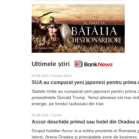
Ultimele știri
04.08.2026 | Finante-Banci
SUA au cumparat yeni japonezi pentru prima d
Statele Unite au cumparat yeni japonezi pentru prima d
presedintele Donald Trump. Yenul atinsese cel mai redus 
energie, pe fondul razboiului din Iran.
03.08.2026 | Turism
Accor deschide primul sau hotel din Oradea 
Grupul hotelier Accor si-a extins prezenta in Romania 
istoric, Arena Oradea si principalele zone de business,