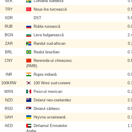
SEK
Coroana suedeză
0.
TRY
Noua lira turcească
0.
XDR
DST
5.
RUB
Rubla rusească
0.
BGN
Leva bulgarească
2.
ZAR
Randul sud-african
0.
BRL
Realul brazilian
0.
CNY
Renminbi-ul chinezesc
0.
(RMB)
INR
Rupia indiană
0.
100KRW
100 Woni sud-coreeni
0.
MXN
Peso-ul mexican
0.
NZD
Dolarul neo-zeelandez
2.
RSD
Dinarul sârbesc
0.
UAH
Hryvna ucraineană
0.
AED
Dirhamul Emiratelor
1.
Arabe