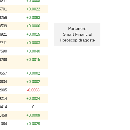
4811
+0.0008
5701
+0.0022
8256
+0.0083
0539
+0.0006
Parteneri:
Smart Financial
4921
+0.0015
Horoscop dragoste
2711
+0.0003
7590
+0.0040
6288
+0.0015
0557
+0.0002
3634
+0.0002
2005
-0.0008
9214
+0.0024
0414
0
1458
+0.0009
1064
+0.0029