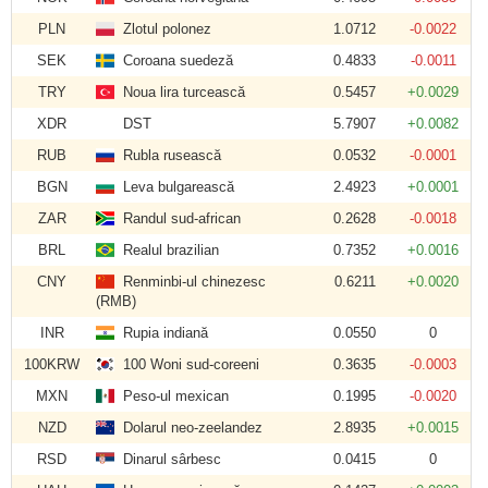
PLN
Zlotul polonez
1.0712
-0.0022
SEK
Coroana suedeză
0.4833
-0.0011
TRY
Noua lira turcească
0.5457
+0.0029
XDR
DST
5.7907
+0.0082
RUB
Rubla rusească
0.0532
-0.0001
BGN
Leva bulgarească
2.4923
+0.0001
ZAR
Randul sud-african
0.2628
-0.0018
BRL
Realul brazilian
0.7352
+0.0016
CNY
Renminbi-ul chinezesc
0.6211
+0.0020
(RMB)
INR
Rupia indiană
0.0550
0
100KRW
100 Woni sud-coreeni
0.3635
-0.0003
MXN
Peso-ul mexican
0.1995
-0.0020
NZD
Dolarul neo-zeelandez
2.8935
+0.0015
RSD
Dinarul sârbesc
0.0415
0