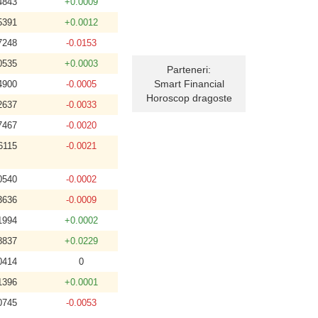
4843
+0.0009
5391
+0.0012
7248
-0.0153
0535
+0.0003
Parteneri:
Smart Financial
4900
-0.0005
Horoscop dragoste
2637
-0.0033
7467
-0.0020
6115
-0.0021
0540
-0.0002
3636
-0.0009
1994
+0.0002
8837
+0.0229
0414
0
1396
+0.0001
0745
-0.0053