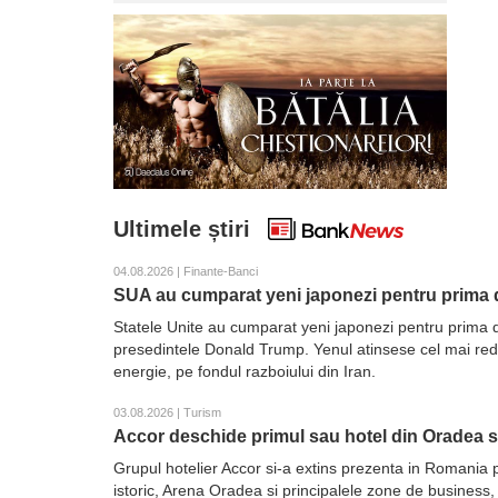
Ultimele știri
04.08.2026 | Finante-Banci
SUA au cumparat yeni japonezi pentru prima d
Statele Unite au cumparat yeni japonezi pentru prima d
presedintele Donald Trump. Yenul atinsese cel mai redus 
energie, pe fondul razboiului din Iran.
03.08.2026 | Turism
Accor deschide primul sau hotel din Oradea 
Grupul hotelier Accor si-a extins prezenta in Romania 
istoric, Arena Oradea si principalele zone de business,