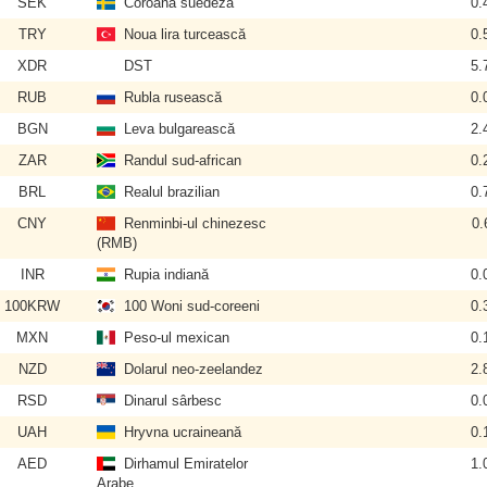
SEK
Coroana suedeză
0.
TRY
Noua lira turcească
0.
XDR
DST
5.
RUB
Rubla rusească
0.
BGN
Leva bulgarească
2.
ZAR
Randul sud-african
0.
BRL
Realul brazilian
0.
CNY
Renminbi-ul chinezesc
0.
(RMB)
INR
Rupia indiană
0.
100KRW
100 Woni sud-coreeni
0.
MXN
Peso-ul mexican
0.
NZD
Dolarul neo-zeelandez
2.
RSD
Dinarul sârbesc
0.
UAH
Hryvna ucraineană
0.
AED
Dirhamul Emiratelor
1.
Arabe