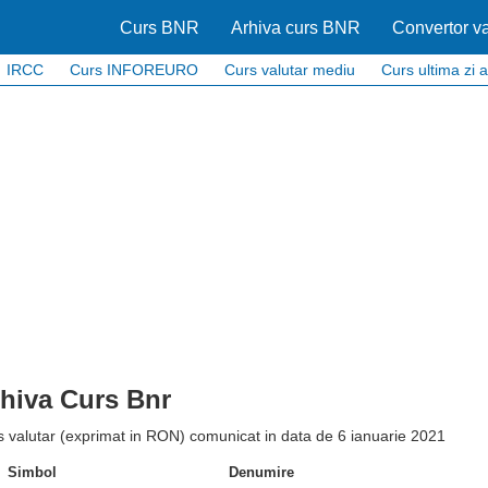
Curs BNR
Arhiva curs BNR
Convertor va
IRCC
Curs INFOREURO
Curs valutar mediu
Curs ultima zi a
hiva Curs Bnr
 valutar (exprimat in RON) comunicat in data de 6 ianuarie 2021
Simbol
Denumire