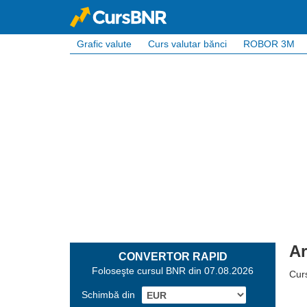
Grafic valute
Curs valutar bănci
ROBOR 3M
Ar
CONVERTOR RAPID
Foloseşte cursul BNR din 07.08.2026
Curs
Schimbă din