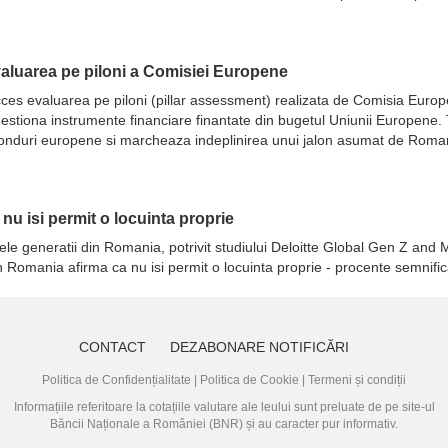
evaluarea pe piloni a Comisiei Europene
 succes evaluarea pe piloni (pillar assessment) realizata de Comisia Eur
ot gestiona instrumente financiare finantate din bugetul Uniunii Europene
fonduri europene si marcheaza indeplinirea unui jalon asumat de Romani
a nu isi permit o locuinta proprie
ele generatii din Romania, potrivit studiului Deloitte Global Gen Z and M
in Romania afirma ca nu isi permit o locuinta proprie - procente semnifi
CONTACT
DEZABONARE NOTIFICĂRI
Politica de Confidențialitate
|
Politica de Cookie
|
Termeni și condiții
Informațiile referitoare la cotațiile valutare ale leului sunt preluate de pe site-ul
Băncii Naționale a României (BNR)
și au caracter pur informativ.