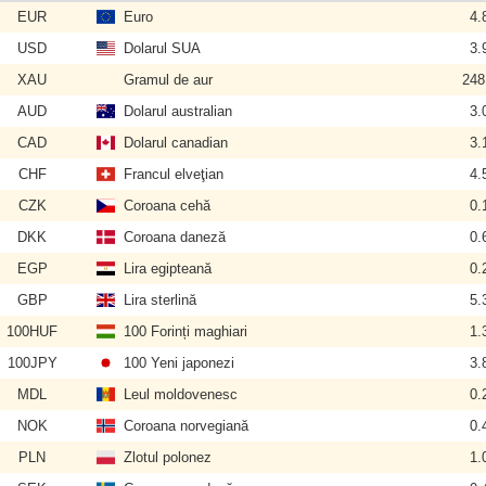
EUR
Euro
4.
USD
Dolarul SUA
3.
XAU
Gramul de aur
248
AUD
Dolarul australian
3.
CAD
Dolarul canadian
3.
CHF
Francul elveţian
4.
CZK
Coroana cehă
0.
DKK
Coroana daneză
0.
EGP
Lira egipteană
0.
GBP
Lira sterlină
5.
100HUF
100 Forinți maghiari
1.
100JPY
100 Yeni japonezi
3.
MDL
Leul moldovenesc
0.
NOK
Coroana norvegiană
0.
PLN
Zlotul polonez
1.