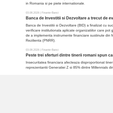
in Romania si pe piete internationale.
03.08.2026 | Finante-Banci
Banca de Investitii si Dezvoltare a trecut de 
Banca de Investitii si Dezvoltare (BID) a finalizat cu
verificare institutionala aplicate organizatiilor care p
de a implementa instrumente financiare sustinute din 
Rezilienta (PNRR).
03.08.2026 | Finante-Banci
Peste trei sferturi dintre tinerii romani spun c
Insecuritatea financiara afecteaza disproportionat tiner
reprezentantii Generatiei Z si 85% dintre Millennials d