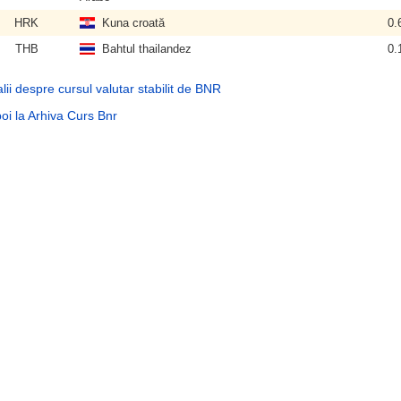
HRK
Kuna croată
0.
THB
Bahtul thailandez
0.
lii despre cursul valutar stabilit de BNR
oi la Arhiva Curs Bnr