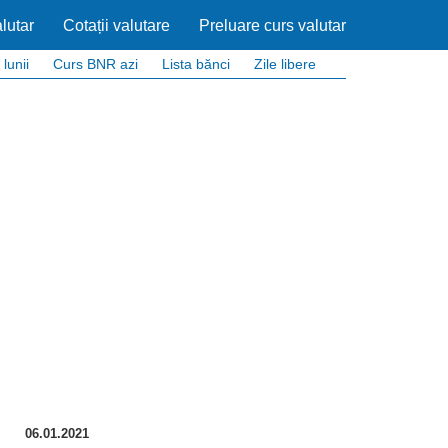
lutar
Cotații valutare
Preluare curs valutar
 lunii
Curs BNR azi
Lista bănci
Zile libere
06.01.2021