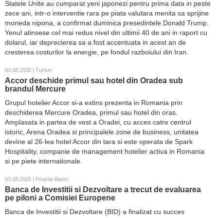
Statele Unite au cumparat yeni japonezi pentru prima data in peste
zece ani, intr-o interventie rara pe piata valutara menita sa sprijine
moneda nipona, a confirmat duminica presedintele Donald Trump.
Yenul atinsese cel mai redus nivel din ultimii 40 de ani in raport cu
dolarul, iar deprecierea sa a fost accentuata in acest an de
cresterea costurilor la energie, pe fondul razboiului din Iran.
03.08.2026 | Turism
Accor deschide primul sau hotel din Oradea sub
brandul Mercure
Grupul hotelier Accor si-a extins prezenta in Romania prin
deschiderea Mercure Oradea, primul sau hotel din oras.
Amplasata in partea de vest a Oradei, cu acces catre centrul
istoric, Arena Oradea si principalele zone de business, unitatea
devine al 26-lea hotel Accor din tara si este operata de Spark
Hospitality, companie de management hotelier activa in Romania
si pe piete internationale.
03.08.2026 | Finante-Banci
Banca de Investitii si Dezvoltare a trecut de evaluarea
pe piloni a Comisiei Europene
Banca de Investitii si Dezvoltare (BID) a finalizat cu succes