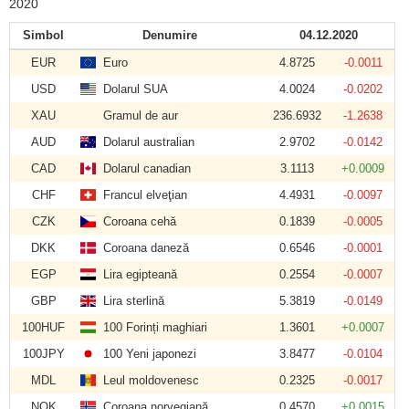
2020
Simbol
Denumire
04.12.2020
EUR
Euro
4.8725
-0.0011
USD
Dolarul SUA
4.0024
-0.0202
XAU
Gramul de aur
236.6932
-1.2638
AUD
Dolarul australian
2.9702
-0.0142
CAD
Dolarul canadian
3.1113
+0.0009
CHF
Francul elveţian
4.4931
-0.0097
CZK
Coroana cehă
0.1839
-0.0005
DKK
Coroana daneză
0.6546
-0.0001
EGP
Lira egipteană
0.2554
-0.0007
GBP
Lira sterlină
5.3819
-0.0149
100HUF
100 Forinți maghiari
1.3601
+0.0007
100JPY
100 Yeni japonezi
3.8477
-0.0104
MDL
Leul moldovenesc
0.2325
-0.0017
NOK
Coroana norvegiană
0.4570
+0.0015