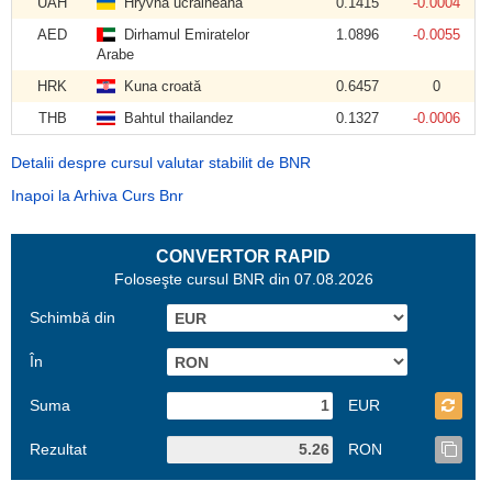
UAH
Hryvna ucraineană
0.1415
-0.0004
AED
Dirhamul Emiratelor
1.0896
-0.0055
Arabe
HRK
Kuna croată
0.6457
0
THB
Bahtul thailandez
0.1327
-0.0006
Detalii despre cursul valutar stabilit de BNR
Inapoi la Arhiva Curs Bnr
CONVERTOR RAPID
Foloseşte cursul BNR din 07.08.2026
Schimbă din
În
Suma
EUR
Rezultat
RON