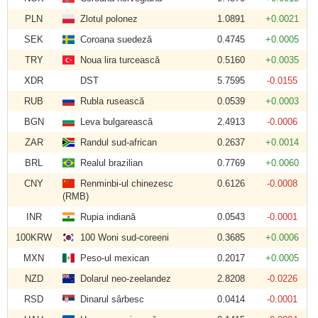
PLN
Zlotul polonez
1.0891
+0.0021
SEK
Coroana suedeză
0.4745
+0.0005
TRY
Noua lira turcească
0.5160
+0.0035
XDR
DST
5.7595
-0.0155
RUB
Rubla rusească
0.0539
+0.0003
BGN
Leva bulgarească
2.4913
-0.0006
ZAR
Randul sud-african
0.2637
+0.0014
BRL
Realul brazilian
0.7769
+0.0060
CNY
Renminbi-ul chinezesc
0.6126
-0.0008
(RMB)
INR
Rupia indiană
0.0543
-0.0001
100KRW
100 Woni sud-coreeni
0.3685
+0.0006
MXN
Peso-ul mexican
0.2017
+0.0005
NZD
Dolarul neo-zeelandez
2.8208
-0.0226
RSD
Dinarul sârbesc
0.0414
-0.0001