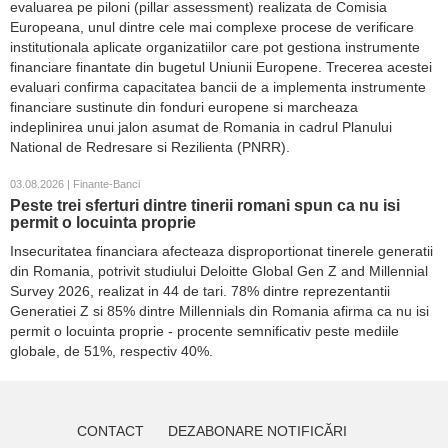
evaluarea pe piloni (pillar assessment) realizata de Comisia
Europeana, unul dintre cele mai complexe procese de verificare
institutionala aplicate organizatiilor care pot gestiona instrumente
financiare finantate din bugetul Uniunii Europene. Trecerea acestei
evaluari confirma capacitatea bancii de a implementa instrumente
financiare sustinute din fonduri europene si marcheaza
indeplinirea unui jalon asumat de Romania in cadrul Planului
National de Redresare si Rezilienta (PNRR).
03.08.2026 | Finante-Banci
Peste trei sferturi dintre tinerii romani spun ca nu isi
permit o locuinta proprie
Insecuritatea financiara afecteaza disproportionat tinerele generatii
din Romania, potrivit studiului Deloitte Global Gen Z and Millennial
Survey 2026, realizat in 44 de tari. 78% dintre reprezentantii
Generatiei Z si 85% dintre Millennials din Romania afirma ca nu isi
permit o locuinta proprie - procente semnificativ peste mediile
globale, de 51%, respectiv 40%.
CONTACT
DEZABONARE NOTIFICĂRI