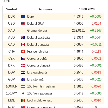
2020
Simbol
Denumire
18.08.2020
EUR
Euro
4.8349
+0.0005
USD
Dolarul SUA
4.0606
-0.0184
XAU
Gramul de aur
262.0191
+6.2147
AUD
Dolarul australian
2.9364
+0.0044
CAD
Dolarul canadian
3.0857
+0.0011
CHF
Francul elveţian
4.4844
-0.0113
CZK
Coroana cehă
0.1850
-0.0002
DKK
Coroana daneză
0.6493
+0.0001
EGP
Lira egipteană
0.2546
-0.0013
GBP
Lira sterlină
5.3483
+0.0023
100HUF
100 Forinți maghiari
1.3813
-0.0070
100JPY
100 Yeni japonezi
3.8449
+0.0096
MDL
Leul moldovenesc
0.2435
-0.0010
NOK
Coroana norvegiană
0.4599
0