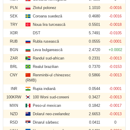
PLN
Zlotul polonez
1.1010
-0.0016
SEK
Coroana suedeză
0.4680
-0.0016
TRY
Noua lira turcească
0.5501
-0.0018
XDR
DST
5.7491
-0.0105
RUB
Rubla rusească
0.0555
-0.0001
BGN
Leva bulgarească
2.4720
+0.0002
ZAR
Randul sud-african
0.2331
-0.0013
BRL
Realul brazilian
0.7370
-0.0153
CNY
Renminbi-ul chinezesc
0.5866
-0.0013
(RMB)
INR
Rupia indiană
0.0544
-0.0001
100KRW
100 Woni sud-coreeni
0.3427
-0.0013
MXN
Peso-ul mexican
0.1842
-0.0017
NZD
Dolarul neo-zeelandez
2.6653
-0.0013
RSD
Dinarul sârbesc
0.0411
0