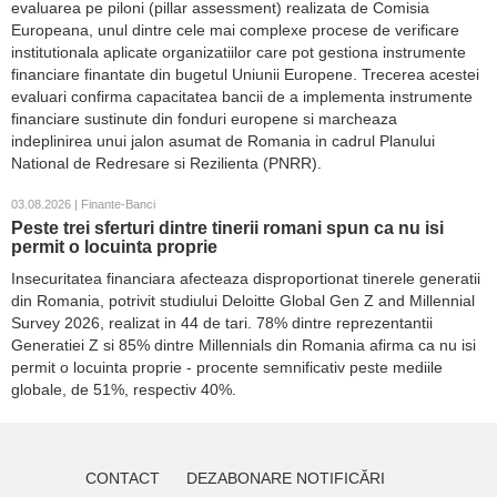
evaluarea pe piloni (pillar assessment) realizata de Comisia
Europeana, unul dintre cele mai complexe procese de verificare
institutionala aplicate organizatiilor care pot gestiona instrumente
financiare finantate din bugetul Uniunii Europene. Trecerea acestei
evaluari confirma capacitatea bancii de a implementa instrumente
financiare sustinute din fonduri europene si marcheaza
indeplinirea unui jalon asumat de Romania in cadrul Planului
National de Redresare si Rezilienta (PNRR).
03.08.2026 | Finante-Banci
Peste trei sferturi dintre tinerii romani spun ca nu isi
permit o locuinta proprie
Insecuritatea financiara afecteaza disproportionat tinerele generatii
din Romania, potrivit studiului Deloitte Global Gen Z and Millennial
Survey 2026, realizat in 44 de tari. 78% dintre reprezentantii
Generatiei Z si 85% dintre Millennials din Romania afirma ca nu isi
permit o locuinta proprie - procente semnificativ peste mediile
globale, de 51%, respectiv 40%.
CONTACT
DEZABONARE NOTIFICĂRI