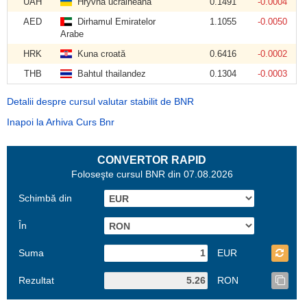
UAH
Hryvna ucraineană
0.1491
-0.0004
AED
Dirhamul Emiratelor
1.1055
-0.0050
Arabe
HRK
Kuna croată
0.6416
-0.0002
THB
Bahtul thailandez
0.1304
-0.0003
Detalii despre cursul valutar stabilit de BNR
Inapoi la Arhiva Curs Bnr
CONVERTOR RAPID
Foloseşte cursul BNR din 07.08.2026
Schimbă din
În
Suma
EUR
Rezultat
RON