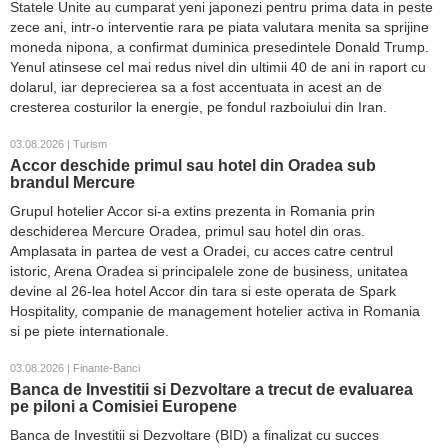
Statele Unite au cumparat yeni japonezi pentru prima data in peste
zece ani, intr-o interventie rara pe piata valutara menita sa sprijine
moneda nipona, a confirmat duminica presedintele Donald Trump.
Yenul atinsese cel mai redus nivel din ultimii 40 de ani in raport cu
dolarul, iar deprecierea sa a fost accentuata in acest an de
cresterea costurilor la energie, pe fondul razboiului din Iran.
03.08.2026 | Turism
Accor deschide primul sau hotel din Oradea sub
brandul Mercure
Grupul hotelier Accor si-a extins prezenta in Romania prin
deschiderea Mercure Oradea, primul sau hotel din oras.
Amplasata in partea de vest a Oradei, cu acces catre centrul
istoric, Arena Oradea si principalele zone de business, unitatea
devine al 26-lea hotel Accor din tara si este operata de Spark
Hospitality, companie de management hotelier activa in Romania
si pe piete internationale.
03.08.2026 | Finante-Banci
Banca de Investitii si Dezvoltare a trecut de evaluarea
pe piloni a Comisiei Europene
Banca de Investitii si Dezvoltare (BID) a finalizat cu succes