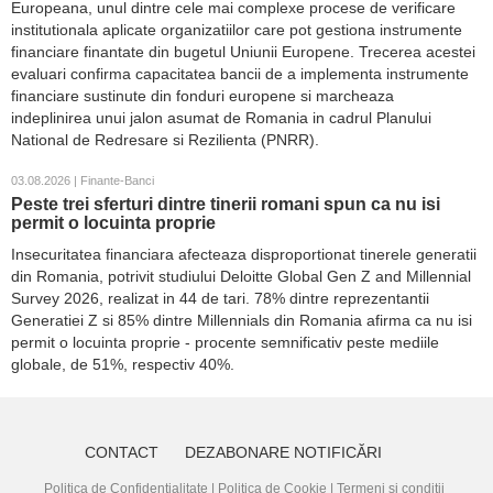
Europeana, unul dintre cele mai complexe procese de verificare
institutionala aplicate organizatiilor care pot gestiona instrumente
financiare finantate din bugetul Uniunii Europene. Trecerea acestei
evaluari confirma capacitatea bancii de a implementa instrumente
financiare sustinute din fonduri europene si marcheaza
indeplinirea unui jalon asumat de Romania in cadrul Planului
National de Redresare si Rezilienta (PNRR).
03.08.2026 | Finante-Banci
Peste trei sferturi dintre tinerii romani spun ca nu isi
permit o locuinta proprie
Insecuritatea financiara afecteaza disproportionat tinerele generatii
din Romania, potrivit studiului Deloitte Global Gen Z and Millennial
Survey 2026, realizat in 44 de tari. 78% dintre reprezentantii
Generatiei Z si 85% dintre Millennials din Romania afirma ca nu isi
permit o locuinta proprie - procente semnificativ peste mediile
globale, de 51%, respectiv 40%.
CONTACT
DEZABONARE NOTIFICĂRI
Politica de Confidențialitate
|
Politica de Cookie
|
Termeni și condiții