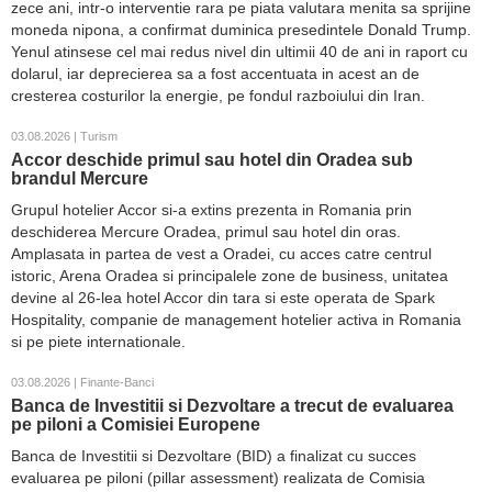
zece ani, intr-o interventie rara pe piata valutara menita sa sprijine
moneda nipona, a confirmat duminica presedintele Donald Trump.
Yenul atinsese cel mai redus nivel din ultimii 40 de ani in raport cu
dolarul, iar deprecierea sa a fost accentuata in acest an de
cresterea costurilor la energie, pe fondul razboiului din Iran.
03.08.2026 | Turism
Accor deschide primul sau hotel din Oradea sub
brandul Mercure
Grupul hotelier Accor si-a extins prezenta in Romania prin
deschiderea Mercure Oradea, primul sau hotel din oras.
Amplasata in partea de vest a Oradei, cu acces catre centrul
istoric, Arena Oradea si principalele zone de business, unitatea
devine al 26-lea hotel Accor din tara si este operata de Spark
Hospitality, companie de management hotelier activa in Romania
si pe piete internationale.
03.08.2026 | Finante-Banci
Banca de Investitii si Dezvoltare a trecut de evaluarea
pe piloni a Comisiei Europene
Banca de Investitii si Dezvoltare (BID) a finalizat cu succes
evaluarea pe piloni (pillar assessment) realizata de Comisia