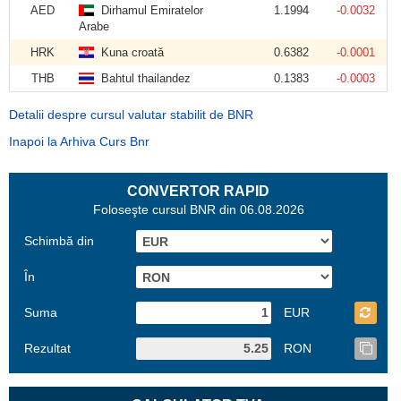
AED
Dirhamul Emiratelor
1.1994
-0.0032
Arabe
HRK
Kuna croată
0.6382
-0.0001
THB
Bahtul thailandez
0.1383
-0.0003
Detalii despre cursul valutar stabilit de BNR
Inapoi la Arhiva Curs Bnr
CONVERTOR RAPID
Foloseşte cursul BNR din 06.08.2026
Schimbă din
În
Suma
EUR
Rezultat
RON