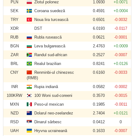
PLN
Zlotul polonez
1.0930
+0.0071
SEK
Coroana suedeză
0.4591
+0.0004
TRY
Noua lira turcească
0.6501
-0.0032
XDR
DST
6.0193
-0.0117
RUB
Rubla rusească
0.0621
-0.0001
BGN
Leva bulgarească
2.4763
+0.0009
ZAR
Randul sud-african
0.2527
-0.0007
BRL
Realul brazilian
0.8241
+0.0126
CNY
Renminbi-ul chinezesc
0.6160
-0.0033
(RMB)
INR
Rupia indiană
0.0582
-0.0002
100KRW
100 Woni sud-coreeni
0.3570
-0.0015
MXN
Peso-ul mexican
0.1985
-0.0011
NZD
Dolarul neo-zeelandez
2.7404
+0.0121
RSD
Dinarul sârbesc
0.0412
0
UAH
Hryvna ucraineană
0.1633
-0.0007