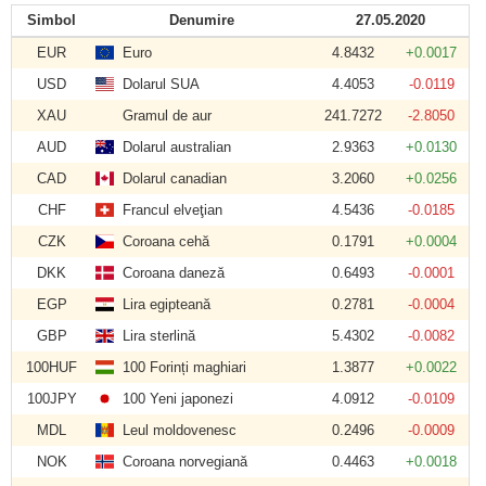
Simbol
Denumire
27.05.2020
EUR
Euro
4.8432
+0.0017
USD
Dolarul SUA
4.4053
-0.0119
XAU
Gramul de aur
241.7272
-2.8050
AUD
Dolarul australian
2.9363
+0.0130
CAD
Dolarul canadian
3.2060
+0.0256
CHF
Francul elveţian
4.5436
-0.0185
CZK
Coroana cehă
0.1791
+0.0004
DKK
Coroana daneză
0.6493
-0.0001
EGP
Lira egipteană
0.2781
-0.0004
GBP
Lira sterlină
5.4302
-0.0082
100HUF
100 Forinți maghiari
1.3877
+0.0022
100JPY
100 Yeni japonezi
4.0912
-0.0109
MDL
Leul moldovenesc
0.2496
-0.0009
NOK
Coroana norvegiană
0.4463
+0.0018