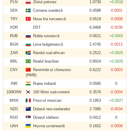
PLN
Zlotul polonez
1.0730
+0.0016
SEK
Coroana suedeză
0.4588
-0.0001
TRY
Noua lira turcească
0.6519
-0.0008
XDR
DST
6.0468
-0.0038
RUB
Rubla rusească
0.0621
+0.0002
BGN
Leva bulgarească
2.4745
-0.0013
ZAR
Randul sud-african
0.2522
+0.0025
BRL
Realul brazilian
0.8024
+0.0025
CNY
Renminbi-ul chinezesc
0.6222
-0.0003
(RMB)
INR
Rupia indiană
0.0585
0
100KRW
100 Woni sud-coreeni
0.3576
-0.0004
MXN
Peso-ul mexican
0.1953
+0.0027
NZD
Dolarul neo-zeelandez
2.7085
-0.0034
RSD
Dinarul sârbesc
0.0412
0
UAH
Hryvna ucraineană
0.1652
-0.0008