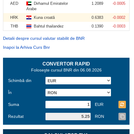
AED
Dirhamul Emiratelor
1.2089
-0.0005
Arabe
HRK
Kuna croată
0.6383
-0.0002
THB
Bahtul thailandez
0.1390
-0.0003
Detalii despre cursul valutar stabilit de BNR
Inapoi la Arhiva Curs Bnr
CONVERTOR RAPID
Foloseşte cursul BNR din 06.08.2026
Schimbă din
În
Suma
EUR
Rezultat
RON