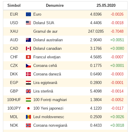
Simbol
Denumire
25.05.2020
EUR
Euro
4.8396
-0.0026
USD
Dolarul SUA
4.4406
-0.0018
XAU
Gramul de aur
247.0285
-0.7048
AUD
Dolarul australian
2.9040
+0.0051
CAD
Dolarul canadian
3.1766
+0.0080
CHF
Francul elveţian
4.5685
-0.0007
CZK
Coroana cehă
0.1775
+0.0001
DKK
Coroana daneză
0.6490
-0.0003
EGP
Lira egipteană
0.2800
-0.0001
GBP
Lira sterlină
5.4098
-0.0014
100HUF
100 Forinți maghiari
1.3804
-0.0052
100JPY
100 Yeni japonezi
4.1220
-0.0117
MDL
Leul moldovenesc
0.2509
+0.0026
NOK
Coroana norvegiană
0.4433
+0.0018