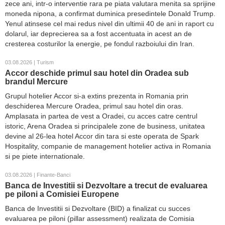
zece ani, intr-o interventie rara pe piata valutara menita sa sprijine
moneda nipona, a confirmat duminica presedintele Donald Trump.
Yenul atinsese cel mai redus nivel din ultimii 40 de ani in raport cu
dolarul, iar deprecierea sa a fost accentuata in acest an de
cresterea costurilor la energie, pe fondul razboiului din Iran.
03.08.2026 | Turism
Accor deschide primul sau hotel din Oradea sub
brandul Mercure
Grupul hotelier Accor si-a extins prezenta in Romania prin
deschiderea Mercure Oradea, primul sau hotel din oras.
Amplasata in partea de vest a Oradei, cu acces catre centrul
istoric, Arena Oradea si principalele zone de business, unitatea
devine al 26-lea hotel Accor din tara si este operata de Spark
Hospitality, companie de management hotelier activa in Romania
si pe piete internationale.
03.08.2026 | Finante-Banci
Banca de Investitii si Dezvoltare a trecut de evaluarea
pe piloni a Comisiei Europene
Banca de Investitii si Dezvoltare (BID) a finalizat cu succes
evaluarea pe piloni (pillar assessment) realizata de Comisia