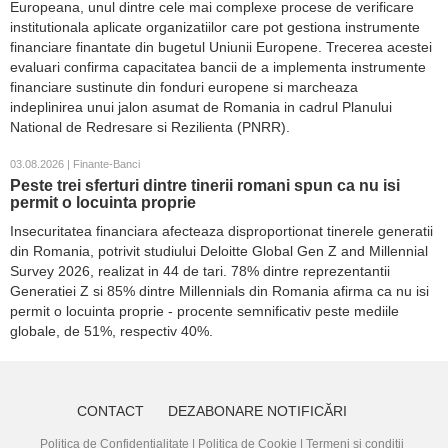
Europeana, unul dintre cele mai complexe procese de verificare
institutionala aplicate organizatiilor care pot gestiona instrumente
financiare finantate din bugetul Uniunii Europene. Trecerea acestei
evaluari confirma capacitatea bancii de a implementa instrumente
financiare sustinute din fonduri europene si marcheaza
indeplinirea unui jalon asumat de Romania in cadrul Planului
National de Redresare si Rezilienta (PNRR).
03.08.2026 | Finante-Banci
Peste trei sferturi dintre tinerii romani spun ca nu isi
permit o locuinta proprie
Insecuritatea financiara afecteaza disproportionat tinerele generatii
din Romania, potrivit studiului Deloitte Global Gen Z and Millennial
Survey 2026, realizat in 44 de tari. 78% dintre reprezentantii
Generatiei Z si 85% dintre Millennials din Romania afirma ca nu isi
permit o locuinta proprie - procente semnificativ peste mediile
globale, de 51%, respectiv 40%.
CONTACT
DEZABONARE NOTIFICĂRI
Politica de Confidențialitate
|
Politica de Cookie
|
Termeni și condiții