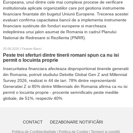
Europeana, unul dintre cele mai complexe procese de verificare
institutionala aplicate organizatiilor care pot gestiona instrumente
financiare finantate din bugetul Uniunii Europene. Trecerea acestei
evaluari confirma capacitatea bancii de a implementa instrumente
financiare sustinute din fonduri europene si marcheaza
indeplinirea unui jalon asumat de Romania in cadrul Planului
National de Redresare si Rezilienta (PNRR).
03.08.2026 | Finante-Banci
Peste trei sferturi dintre tinerii romani spun ca nu isi
permit o locuinta proprie
Insecuritatea financiara afecteaza disproportionat tinerele generatii
din Romania, potrivit studiului Deloitte Global Gen Z and Millennial
Survey 2026, realizat in 44 de tari. 78% dintre reprezentantii
Generatiei Z si 85% dintre Millennials din Romania afirma ca nu isi
permit o locuinta proprie - procente semnificativ peste mediile
globale, de 51%, respectiv 40%.
CONTACT
DEZABONARE NOTIFICĂRI
Politica de Confidențialitate
|
Politica de Cookie
|
Termeni și condiții