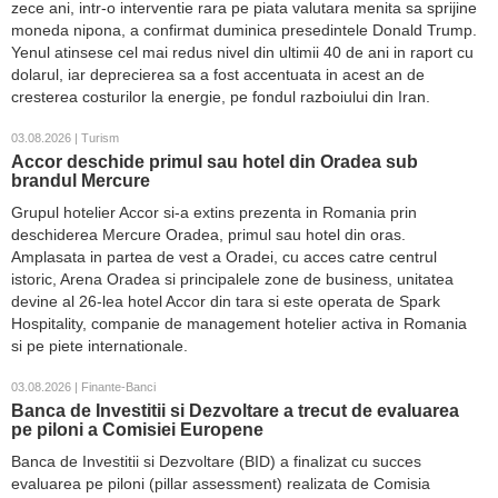
zece ani, intr-o interventie rara pe piata valutara menita sa sprijine
moneda nipona, a confirmat duminica presedintele Donald Trump.
Yenul atinsese cel mai redus nivel din ultimii 40 de ani in raport cu
dolarul, iar deprecierea sa a fost accentuata in acest an de
cresterea costurilor la energie, pe fondul razboiului din Iran.
03.08.2026 | Turism
Accor deschide primul sau hotel din Oradea sub
brandul Mercure
Grupul hotelier Accor si-a extins prezenta in Romania prin
deschiderea Mercure Oradea, primul sau hotel din oras.
Amplasata in partea de vest a Oradei, cu acces catre centrul
istoric, Arena Oradea si principalele zone de business, unitatea
devine al 26-lea hotel Accor din tara si este operata de Spark
Hospitality, companie de management hotelier activa in Romania
si pe piete internationale.
03.08.2026 | Finante-Banci
Banca de Investitii si Dezvoltare a trecut de evaluarea
pe piloni a Comisiei Europene
Banca de Investitii si Dezvoltare (BID) a finalizat cu succes
evaluarea pe piloni (pillar assessment) realizata de Comisia