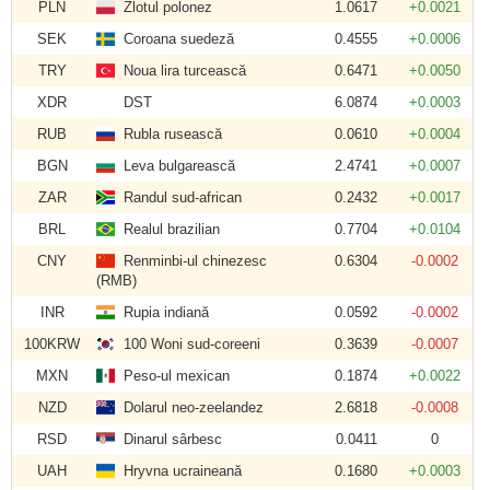
PLN
Zlotul polonez
1.0617
+0.0021
SEK
Coroana suedeză
0.4555
+0.0006
TRY
Noua lira turcească
0.6471
+0.0050
XDR
DST
6.0874
+0.0003
RUB
Rubla rusească
0.0610
+0.0004
BGN
Leva bulgarească
2.4741
+0.0007
ZAR
Randul sud-african
0.2432
+0.0017
BRL
Realul brazilian
0.7704
+0.0104
CNY
Renminbi-ul chinezesc
0.6304
-0.0002
(RMB)
INR
Rupia indiană
0.0592
-0.0002
100KRW
100 Woni sud-coreeni
0.3639
-0.0007
MXN
Peso-ul mexican
0.1874
+0.0022
NZD
Dolarul neo-zeelandez
2.6818
-0.0008
RSD
Dinarul sârbesc
0.0411
0
UAH
Hryvna ucraineană
0.1680
+0.0003