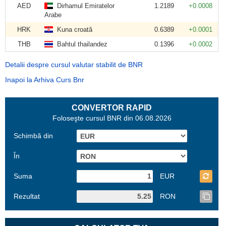
AED
Dirhamul Emiratelor
1.2189
+0.0008
Arabe
HRK
Kuna croată
0.6389
+0.0001
THB
Bahtul thailandez
0.1396
+0.0002
Detalii despre cursul valutar stabilit de BNR
Inapoi la Arhiva Curs Bnr
CONVERTOR RAPID
Foloseşte cursul BNR din 06.08.2026
Schimbă din
În
Suma
EUR
Rezultat
RON