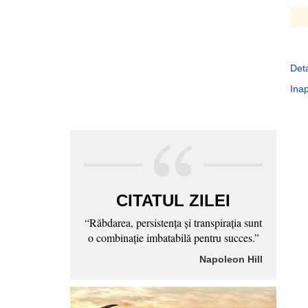
Deta
Inap
CITATUL ZILEI
“Răbdarea, persistenţa şi transpiraţia sunt
o combinaţie imbatabilă pentru succes.”
Napoleon Hill