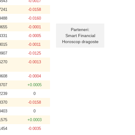
4543
-0.0017
7241
-0.0158
8488
-0.0160
0655
-0.0001
Parteneri:
Smart Financial
4331
-0.0005
Horoscop dragoste
3015
-0.0011
0907
-0.0125
6270
-0.0013
0608
-0.0004
3707
+0.0005
2239
0
8370
-0.0158
0403
0
1575
+0.0003
1454
-0.0035