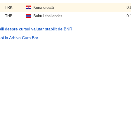
HRK
Kuna croată
0.
THB
Bahtul thailandez
0.
lii despre cursul valutar stabilit de BNR
oi la Arhiva Curs Bnr