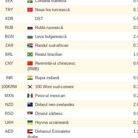
SEK
Coroana suedeză
0.
TRY
Noua lira turcească
0.
XDR
DST
5.
RUB
Rubla rusească
0.
BGN
Leva bulgarească
2.
ZAR
Randul sud-african
0.
BRL
Realul brazilian
1.
CNY
Renminbi-ul chinezesc
0.
(RMB)
INR
Rupia indiană
0.
100KRW
100 Woni sud-coreeni
0.
MXN
Peso-ul mexican
0.
NZD
Dolarul neo-zeelandez
2.
RSD
Dinarul sârbesc
0.
UAH
Hryvna ucraineană
0.
AED
Dirhamul Emiratelor
1.
Arabe