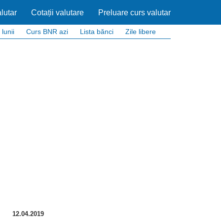
lutar
Cotații valutare
Preluare curs valutar
 lunii
Curs BNR azi
Lista bănci
Zile libere
12.04.2019