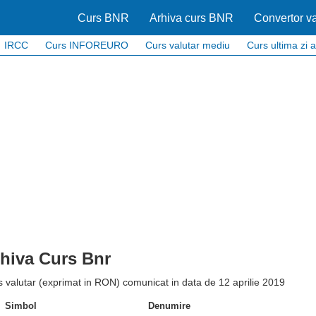
Curs BNR
Arhiva curs BNR
Convertor va
IRCC
Curs INFOREURO
Curs valutar mediu
Curs ultima zi a
hiva Curs Bnr
 valutar (exprimat in RON) comunicat in data de 12 aprilie 2019
Simbol
Denumire