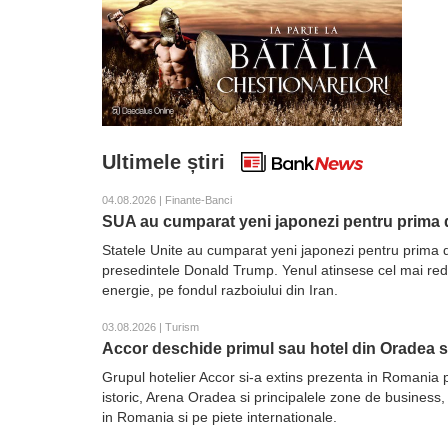
Ultimele știri
04.08.2026 | Finante-Banci
SUA au cumparat yeni japonezi pentru prima d
Statele Unite au cumparat yeni japonezi pentru prima d
presedintele Donald Trump. Yenul atinsese cel mai redus 
energie, pe fondul razboiului din Iran.
03.08.2026 | Turism
Accor deschide primul sau hotel din Oradea 
Grupul hotelier Accor si-a extins prezenta in Romania 
istoric, Arena Oradea si principalele zone de business,
in Romania si pe piete internationale.