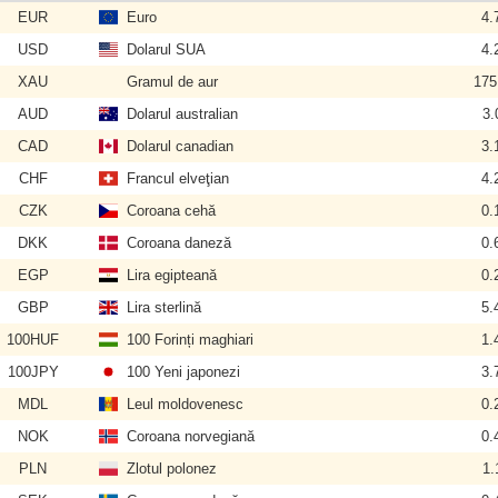
EUR
Euro
4.
USD
Dolarul SUA
4.
XAU
Gramul de aur
175
AUD
Dolarul australian
3.
CAD
Dolarul canadian
3.
CHF
Francul elveţian
4.
CZK
Coroana cehă
0.
DKK
Coroana daneză
0.
EGP
Lira egipteană
0.
GBP
Lira sterlină
5.
100HUF
100 Forinți maghiari
1.
100JPY
100 Yeni japonezi
3.
MDL
Leul moldovenesc
0.
NOK
Coroana norvegiană
0.
PLN
Zlotul polonez
1.