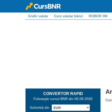
Grafic valute
Curs valutar bănci
ROBOR 3M
Ar
CONVERTOR RAPID
Foloseşte cursul BNR din 06.08.2026
Curs
Schimbă din