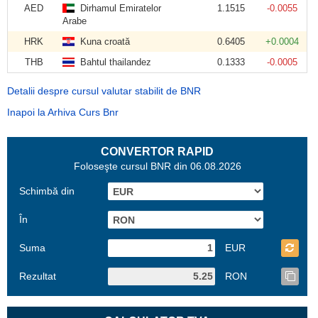
AED
Dirhamul Emiratelor
1.1515
-0.0055
Arabe
HRK
Kuna croată
0.6405
+0.0004
THB
Bahtul thailandez
0.1333
-0.0005
Detalii despre cursul valutar stabilit de BNR
Inapoi la Arhiva Curs Bnr
CONVERTOR RAPID
Foloseşte cursul BNR din 06.08.2026
Schimbă din
În
Suma
EUR
Rezultat
RON