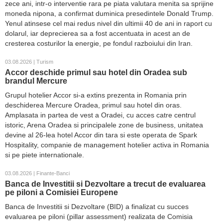
zece ani, intr-o interventie rara pe piata valutara menita sa sprijine
moneda nipona, a confirmat duminica presedintele Donald Trump.
Yenul atinsese cel mai redus nivel din ultimii 40 de ani in raport cu
dolarul, iar deprecierea sa a fost accentuata in acest an de
cresterea costurilor la energie, pe fondul razboiului din Iran.
03.08.2026 | Turism
Accor deschide primul sau hotel din Oradea sub
brandul Mercure
Grupul hotelier Accor si-a extins prezenta in Romania prin
deschiderea Mercure Oradea, primul sau hotel din oras.
Amplasata in partea de vest a Oradei, cu acces catre centrul
istoric, Arena Oradea si principalele zone de business, unitatea
devine al 26-lea hotel Accor din tara si este operata de Spark
Hospitality, companie de management hotelier activa in Romania
si pe piete internationale.
03.08.2026 | Finante-Banci
Banca de Investitii si Dezvoltare a trecut de evaluarea
pe piloni a Comisiei Europene
Banca de Investitii si Dezvoltare (BID) a finalizat cu succes
evaluarea pe piloni (pillar assessment) realizata de Comisia