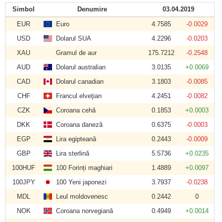
Simbol
Denumire
03.04.2019
EUR
Euro
4.7585
-0.0029
USD
Dolarul SUA
4.2296
-0.0203
XAU
Gramul de aur
175.7212
-0.2548
AUD
Dolarul australian
3.0135
+0.0069
CAD
Dolarul canadian
3.1803
-0.0085
CHF
Francul elveţian
4.2451
-0.0082
CZK
Coroana cehă
0.1853
+0.0003
DKK
Coroana daneză
0.6375
-0.0003
EGP
Lira egipteană
0.2443
-0.0009
GBP
Lira sterlină
5.5736
+0.0235
100HUF
100 Forinți maghiari
1.4889
+0.0097
100JPY
100 Yeni japonezi
3.7937
-0.0238
MDL
Leul moldovenesc
0.2442
0
NOK
Coroana norvegiană
0.4949
+0.0014