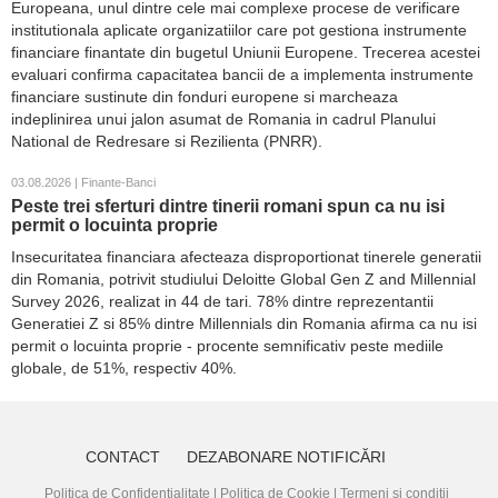
Europeana, unul dintre cele mai complexe procese de verificare
institutionala aplicate organizatiilor care pot gestiona instrumente
financiare finantate din bugetul Uniunii Europene. Trecerea acestei
evaluari confirma capacitatea bancii de a implementa instrumente
financiare sustinute din fonduri europene si marcheaza
indeplinirea unui jalon asumat de Romania in cadrul Planului
National de Redresare si Rezilienta (PNRR).
03.08.2026 | Finante-Banci
Peste trei sferturi dintre tinerii romani spun ca nu isi
permit o locuinta proprie
Insecuritatea financiara afecteaza disproportionat tinerele generatii
din Romania, potrivit studiului Deloitte Global Gen Z and Millennial
Survey 2026, realizat in 44 de tari. 78% dintre reprezentantii
Generatiei Z si 85% dintre Millennials din Romania afirma ca nu isi
permit o locuinta proprie - procente semnificativ peste mediile
globale, de 51%, respectiv 40%.
CONTACT
DEZABONARE NOTIFICĂRI
Politica de Confidențialitate
|
Politica de Cookie
|
Termeni și condiții