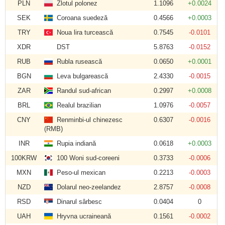
PLN
Zlotul polonez
1.1096
+0.0024
SEK
Coroana suedeză
0.4566
+0.0003
TRY
Noua lira turcească
0.7545
-0.0101
XDR
DST
5.8763
-0.0152
RUB
Rubla rusească
0.0650
+0.0001
BGN
Leva bulgarească
2.4330
-0.0015
ZAR
Randul sud-african
0.2997
+0.0008
BRL
Realul brazilian
1.0976
-0.0057
CNY
Renminbi-ul chinezesc
0.6307
-0.0016
(RMB)
INR
Rupia indiană
0.0618
+0.0003
100KRW
100 Woni sud-coreeni
0.3733
-0.0006
MXN
Peso-ul mexican
0.2213
-0.0003
NZD
Dolarul neo-zeelandez
2.8757
-0.0008
RSD
Dinarul sârbesc
0.0404
0
UAH
Hryvna ucraineană
0.1561
-0.0002