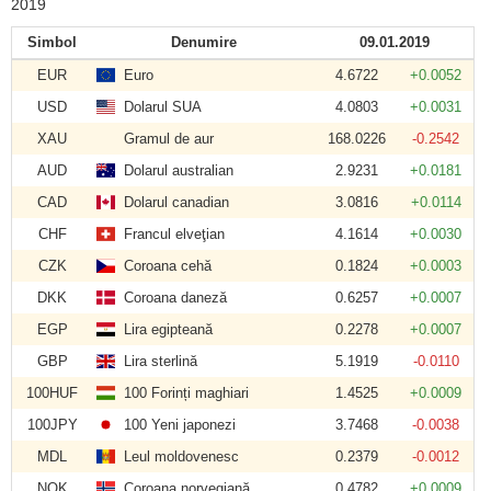
2019
Simbol
Denumire
09.01.2019
EUR
Euro
4.6722
+0.0052
USD
Dolarul SUA
4.0803
+0.0031
XAU
Gramul de aur
168.0226
-0.2542
AUD
Dolarul australian
2.9231
+0.0181
CAD
Dolarul canadian
3.0816
+0.0114
CHF
Francul elveţian
4.1614
+0.0030
CZK
Coroana cehă
0.1824
+0.0003
DKK
Coroana daneză
0.6257
+0.0007
EGP
Lira egipteană
0.2278
+0.0007
GBP
Lira sterlină
5.1919
-0.0110
100HUF
100 Forinți maghiari
1.4525
+0.0009
100JPY
100 Yeni japonezi
3.7468
-0.0038
MDL
Leul moldovenesc
0.2379
-0.0012
NOK
Coroana norvegiană
0.4782
+0.0009