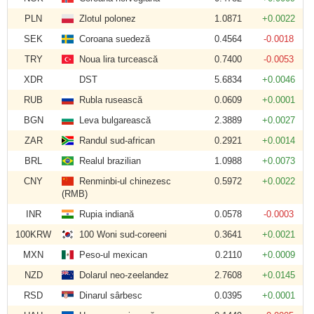
PLN
Zlotul polonez
1.0871
+0.0022
SEK
Coroana suedeză
0.4564
-0.0018
TRY
Noua lira turcească
0.7400
-0.0053
XDR
DST
5.6834
+0.0046
RUB
Rubla rusească
0.0609
+0.0001
BGN
Leva bulgarească
2.3889
+0.0027
ZAR
Randul sud-african
0.2921
+0.0014
BRL
Realul brazilian
1.0988
+0.0073
CNY
Renminbi-ul chinezesc
0.5972
+0.0022
(RMB)
INR
Rupia indiană
0.0578
-0.0003
100KRW
100 Woni sud-coreeni
0.3641
+0.0021
MXN
Peso-ul mexican
0.2110
+0.0009
NZD
Dolarul neo-zeelandez
2.7608
+0.0145
RSD
Dinarul sârbesc
0.0395
+0.0001