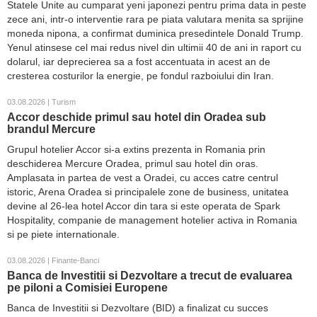
Statele Unite au cumparat yeni japonezi pentru prima data in peste
zece ani, intr-o interventie rara pe piata valutara menita sa sprijine
moneda nipona, a confirmat duminica presedintele Donald Trump.
Yenul atinsese cel mai redus nivel din ultimii 40 de ani in raport cu
dolarul, iar deprecierea sa a fost accentuata in acest an de
cresterea costurilor la energie, pe fondul razboiului din Iran.
03.08.2026 | Turism
Accor deschide primul sau hotel din Oradea sub
brandul Mercure
Grupul hotelier Accor si-a extins prezenta in Romania prin
deschiderea Mercure Oradea, primul sau hotel din oras.
Amplasata in partea de vest a Oradei, cu acces catre centrul
istoric, Arena Oradea si principalele zone de business, unitatea
devine al 26-lea hotel Accor din tara si este operata de Spark
Hospitality, companie de management hotelier activa in Romania
si pe piete internationale.
03.08.2026 | Finante-Banci
Banca de Investitii si Dezvoltare a trecut de evaluarea
pe piloni a Comisiei Europene
Banca de Investitii si Dezvoltare (BID) a finalizat cu succes