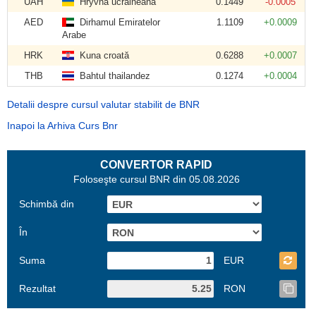
UAH
Hryvna ucraineană
0.1449
-0.0005
AED
Dirhamul Emiratelor
1.1109
+0.0009
Arabe
HRK
Kuna croată
0.6288
+0.0007
THB
Bahtul thailandez
0.1274
+0.0004
Detalii despre cursul valutar stabilit de BNR
Inapoi la Arhiva Curs Bnr
CONVERTOR RAPID
Foloseşte cursul BNR din 05.08.2026
Schimbă din
În
Suma
EUR
Rezultat
RON