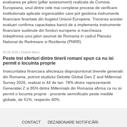
evaluarea pe piloni (pillar assessment) realizata de Comisia
Europeana, unul dintre cele mai complexe procese de verificare
institutionala aplicate organizatiilor care pot gestiona instrumente
financiare finantate din bugetul Uniunii Europene. Trecerea acestei
evaluari confirma capacitatea bancii de a implementa instrumente
financiare sustinute din fonduri europene si marcheaza
indeplinirea unui jalon asumat de Romania in cadrul Planului
National de Redresare si Rezilienta (PNRR).
03.08.2026 | Finante-Banci
Peste trei sferturi dintre tinerii romani spun ca nu isi
permit o locuinta proprie
Insecuritatea financiara afecteaza disproportionat tinerele generatii
din Romania, potrivit studiului Deloitte Global Gen Z and Millennial
Survey 2026, realizat in 44 de tari. 78% dintre reprezentantii
Generatiei Z si 85% dintre Millennials din Romania afirma ca nu isi
permit o locuinta proprie - procente semnificativ peste mediile
globale, de 51%, respectiv 40%.
CONTACT
DEZABONARE NOTIFICĂRI