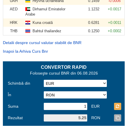
UAH
Hryvna ucraineană
0.1459
-0.0006
AED
Dirhamul Emiratelor
1.1232
+0.0017
Arabe
HRK
Kuna croată
0.6281
+0.0011
THB
Bahtul thailandez
0.1250
+0.0002
Detalii despre cursul valutar stabilit de BNR
Inapoi la Arhiva Curs Bnr
CONVERTOR RAPID
Foloseşte cursul BNR din 06.08.2026
Schimbă din
În
Suma
EUR
Rezultat
RON