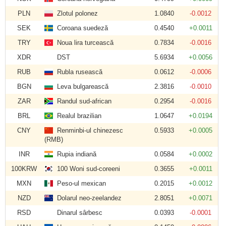
PLN
Zlotul polonez
1.0840
-0.0012
SEK
Coroana suedeză
0.4540
+0.0011
TRY
Noua lira turcească
0.7834
-0.0016
XDR
DST
5.6934
+0.0056
RUB
Rubla rusească
0.0612
-0.0006
BGN
Leva bulgarească
2.3816
-0.0010
ZAR
Randul sud-african
0.2954
-0.0016
BRL
Realul brazilian
1.0647
+0.0194
CNY
Renminbi-ul chinezesc
0.5933
+0.0005
(RMB)
INR
Rupia indiană
0.0584
+0.0002
100KRW
100 Woni sud-coreeni
0.3655
+0.0011
MXN
Peso-ul mexican
0.2015
+0.0012
NZD
Dolarul neo-zeelandez
2.8051
+0.0071
RSD
Dinarul sârbesc
0.0393
-0.0001