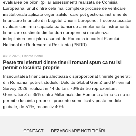
evaluarea pe piloni (pillar assessment) realizata de Comisia
Europeana, unul dintre cele mai complexe procese de verificare
institutionala aplicate organizatiilor care pot gestiona instrumente
financiare finantate din bugetul Uniunii Europene. Trecerea acestei
evaluari confirma capacitatea bancii de a implementa instrumente
financiare sustinute din fonduri europene si marcheaza
indeplinirea unui jalon asumat de Romania in cadrul Planului
National de Redresare si Rezilienta (PNRR).
03.08.2026 | Finante-Banci
Peste trei sferturi dintre tinerii romani spun ca nu isi
permit o locuinta proprie
Insecuritatea financiara afecteaza disproportionat tinerele generatii
din Romania, potrivit studiului Deloitte Global Gen Z and Millennial
Survey 2026, realizat in 44 de tari. 78% dintre reprezentantii
Generatiei Z si 85% dintre Millennials din Romania afirma ca nu isi
permit o locuinta proprie - procente semnificativ peste mediile
globale, de 51%, respectiv 40%.
CONTACT
DEZABONARE NOTIFICĂRI