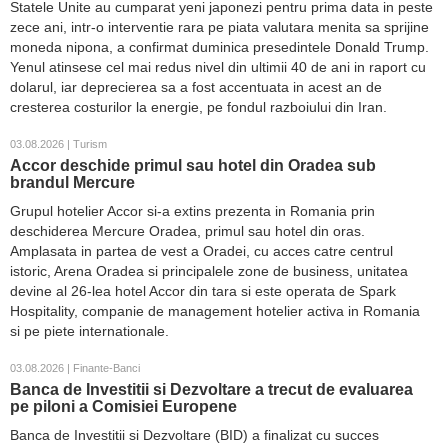
Statele Unite au cumparat yeni japonezi pentru prima data in peste
zece ani, intr-o interventie rara pe piata valutara menita sa sprijine
moneda nipona, a confirmat duminica presedintele Donald Trump.
Yenul atinsese cel mai redus nivel din ultimii 40 de ani in raport cu
dolarul, iar deprecierea sa a fost accentuata in acest an de
cresterea costurilor la energie, pe fondul razboiului din Iran.
03.08.2026 | Turism
Accor deschide primul sau hotel din Oradea sub
brandul Mercure
Grupul hotelier Accor si-a extins prezenta in Romania prin
deschiderea Mercure Oradea, primul sau hotel din oras.
Amplasata in partea de vest a Oradei, cu acces catre centrul
istoric, Arena Oradea si principalele zone de business, unitatea
devine al 26-lea hotel Accor din tara si este operata de Spark
Hospitality, companie de management hotelier activa in Romania
si pe piete internationale.
03.08.2026 | Finante-Banci
Banca de Investitii si Dezvoltare a trecut de evaluarea
pe piloni a Comisiei Europene
Banca de Investitii si Dezvoltare (BID) a finalizat cu succes