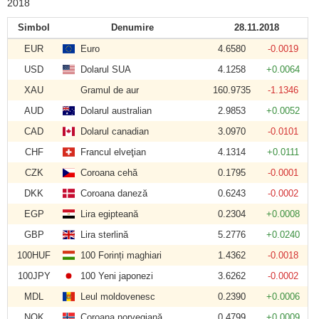
2018
Simbol
Denumire
28.11.2018
EUR
Euro
4.6580
-0.0019
USD
Dolarul SUA
4.1258
+0.0064
XAU
Gramul de aur
160.9735
-1.1346
AUD
Dolarul australian
2.9853
+0.0052
CAD
Dolarul canadian
3.0970
-0.0101
CHF
Francul elveţian
4.1314
+0.0111
CZK
Coroana cehă
0.1795
-0.0001
DKK
Coroana daneză
0.6243
-0.0002
EGP
Lira egipteană
0.2304
+0.0008
GBP
Lira sterlină
5.2776
+0.0240
100HUF
100 Forinți maghiari
1.4362
-0.0018
100JPY
100 Yeni japonezi
3.6262
-0.0002
MDL
Leul moldovenesc
0.2390
+0.0006
NOK
Coroana norvegiană
0.4799
+0.0009