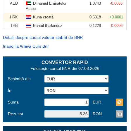
AED
Dirhamul Emiratelor
1.0743
-0.0065
Arabe
HRK
Kuna croată
0.6318
+0.0001
THB
Bahtul thailandez
0.1228
-0.0006
Detalii despre cursul valutar stabilit de BNR
Inapoi la Arhiva Curs Bnr
CONVERTOR RAPID
Foloseşte cursul BNR din 07.08.2026
Schimbă din
În
Suma
EUR
Rezultat
RON