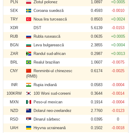
PLN
Zlotul polonez
1.0897
+0.0005
SEK
Coroana suedeză
0.4593
-0.0010
TRY
Noua lira turcească
0.8503
+0.0024
XDR
DST
5.6139
-0.0153
RUB
Rubla rusească
0.0635
+0.0005
BGN
Leva bulgarească
2.3855
+0.0004
ZAR
Randul sud-african
0.2987
+0.0013
BRL
Realul brazilian
1.0607
-0.0075
CNY
Renminbi-ul chinezesc
0.6174
-0.0025
(RMB)
INR
Rupia indiană
0.0583
-0.0004
100KRW
100 Woni sud-coreeni
0.3644
-0.0014
MXN
Peso-ul mexican
0.1914
-0.0004
NZD
Dolarul neo-zeelandez
2.7760
-0.0123
RSD
Dinarul sârbesc
0.0395
0
UAH
Hryvna ucraineană
0.1502
-0.0018