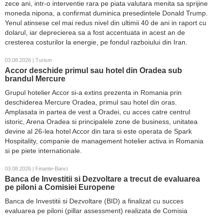
zece ani, intr-o interventie rara pe piata valutara menita sa sprijine
moneda nipona, a confirmat duminica presedintele Donald Trump.
Yenul atinsese cel mai redus nivel din ultimii 40 de ani in raport cu
dolarul, iar deprecierea sa a fost accentuata in acest an de
cresterea costurilor la energie, pe fondul razboiului din Iran.
03.08.2026 | Turism
Accor deschide primul sau hotel din Oradea sub
brandul Mercure
Grupul hotelier Accor si-a extins prezenta in Romania prin
deschiderea Mercure Oradea, primul sau hotel din oras.
Amplasata in partea de vest a Oradei, cu acces catre centrul
istoric, Arena Oradea si principalele zone de business, unitatea
devine al 26-lea hotel Accor din tara si este operata de Spark
Hospitality, companie de management hotelier activa in Romania
si pe piete internationale.
03.08.2026 | Finante-Banci
Banca de Investitii si Dezvoltare a trecut de evaluarea
pe piloni a Comisiei Europene
Banca de Investitii si Dezvoltare (BID) a finalizat cu succes
evaluarea pe piloni (pillar assessment) realizata de Comisia