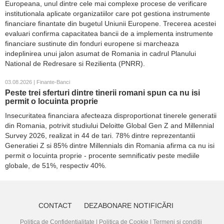
Europeana, unul dintre cele mai complexe procese de verificare
institutionala aplicate organizatiilor care pot gestiona instrumente
financiare finantate din bugetul Uniunii Europene. Trecerea acestei
evaluari confirma capacitatea bancii de a implementa instrumente
financiare sustinute din fonduri europene si marcheaza
indeplinirea unui jalon asumat de Romania in cadrul Planului
National de Redresare si Rezilienta (PNRR).
03.08.2026 | Finante-Banci
Peste trei sferturi dintre tinerii romani spun ca nu isi
permit o locuinta proprie
Insecuritatea financiara afecteaza disproportionat tinerele generatii
din Romania, potrivit studiului Deloitte Global Gen Z and Millennial
Survey 2026, realizat in 44 de tari. 78% dintre reprezentantii
Generatiei Z si 85% dintre Millennials din Romania afirma ca nu isi
permit o locuinta proprie - procente semnificativ peste mediile
globale, de 51%, respectiv 40%.
CONTACT
DEZABONARE NOTIFICĂRI
Politica de Confidențialitate
|
Politica de Cookie
|
Termeni și condiții