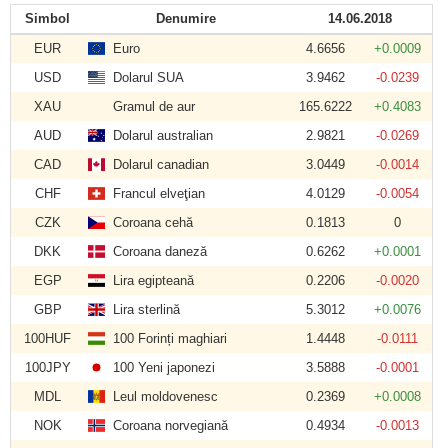
Simbol
Denumire
14.06.2018
EUR
Euro
4.6656
+0.0009
USD
Dolarul SUA
3.9462
-0.0239
XAU
Gramul de aur
165.6222
+0.4083
AUD
Dolarul australian
2.9821
-0.0269
CAD
Dolarul canadian
3.0449
-0.0014
CHF
Francul elveţian
4.0129
-0.0054
CZK
Coroana cehă
0.1813
0
DKK
Coroana daneză
0.6262
+0.0001
EGP
Lira egipteană
0.2206
-0.0020
GBP
Lira sterlină
5.3012
+0.0076
100HUF
100 Forinți maghiari
1.4448
-0.0111
100JPY
100 Yeni japonezi
3.5888
-0.0001
MDL
Leul moldovenesc
0.2369
+0.0008
NOK
Coroana norvegiană
0.4934
-0.0013