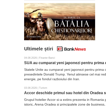
Ultimele știri
04.08.2026 | Finante-Banci
SUA au cumparat yeni japonezi pentru prima d
Statele Unite au cumparat yeni japonezi pentru prima d
presedintele Donald Trump. Yenul atinsese cel mai redus 
energie, pe fondul razboiului din Iran.
03.08.2026 | Turism
Accor deschide primul sau hotel din Oradea 
Grupul hotelier Accor si-a extins prezenta in Romania 
istoric, Arena Oradea si principalele zone de business,