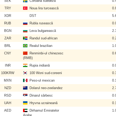
SEK
Coroana suedeză
0.
TRY
Noua lira turcească
0.
XDR
DST
5.
RUB
Rubla rusească
0.
BGN
Leva bulgarească
2.
ZAR
Randul sud-african
0.
BRL
Realul brazilian
1.
CNY
Renminbi-ul chinezesc
0.
(RMB)
INR
Rupia indiană
0.
100KRW
100 Woni sud-coreeni
0.
MXN
Peso-ul mexican
0.
NZD
Dolarul neo-zeelandez
2.
RSD
Dinarul sârbesc
0.
UAH
Hryvna ucraineană
0.
AED
Dirhamul Emiratelor
1.
Arabe