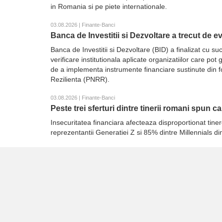
in Romania si pe piete internationale.
03.08.2026 | Finante-Banci
Banca de Investitii si Dezvoltare a trecut de 
Banca de Investitii si Dezvoltare (BID) a finalizat cu
verificare institutionala aplicate organizatiilor care p
de a implementa instrumente financiare sustinute din 
Rezilienta (PNRR).
03.08.2026 | Finante-Banci
Peste trei sferturi dintre tinerii romani spun c
Insecuritatea financiara afecteaza disproportionat tiner
reprezentantii Generatiei Z si 85% dintre Millennials d