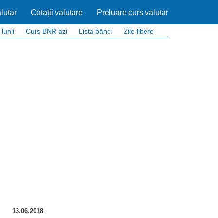
lutar
Cotații valutare
Preluare curs valutar
 lunii
Curs BNR azi
Lista bănci
Zile libere
13.06.2018