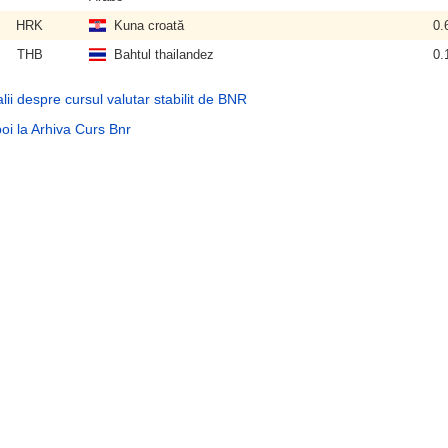
HRK
Kuna croată
0.
THB
Bahtul thailandez
0.
lii despre cursul valutar stabilit de BNR
oi la Arhiva Curs Bnr