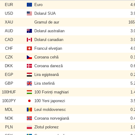
EUR
Euro
4.
USD
Dolarul SUA
3.
XAU
Gramul de aur
165
AUD
Dolarul australian
3.
CAD
Dolarul canadian
3.
CHF
Francul elveţian
4.
CZK
Coroana cehă
0.
DKK
Coroana daneză
0.
EGP
Lira egipteană
0.
GBP
Lira sterlină
5.
100HUF
100 Forinți maghiari
1.
100JPY
100 Yeni japonezi
3.
MDL
Leul moldovenesc
0.
NOK
Coroana norvegiană
0.
PLN
Zlotul polonez
1.