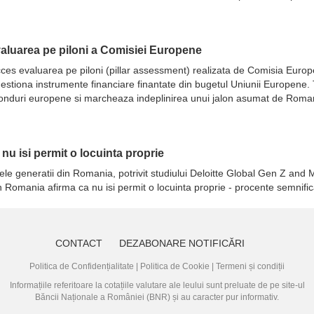
evaluarea pe piloni a Comisiei Europene
 succes evaluarea pe piloni (pillar assessment) realizata de Comisia Eur
ot gestiona instrumente financiare finantate din bugetul Uniunii Europene
fonduri europene si marcheaza indeplinirea unui jalon asumat de Romani
a nu isi permit o locuinta proprie
ele generatii din Romania, potrivit studiului Deloitte Global Gen Z and M
in Romania afirma ca nu isi permit o locuinta proprie - procente semnifi
CONTACT
DEZABONARE NOTIFICĂRI
Politica de Confidențialitate
|
Politica de Cookie
|
Termeni și condiții
Informațiile referitoare la cotațiile valutare ale leului sunt preluate de pe site-ul
Băncii Naționale a României (BNR)
și au caracter pur informativ.