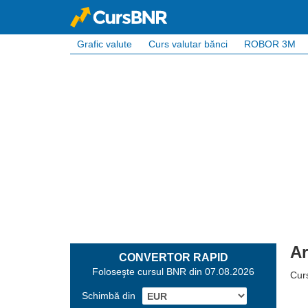
Grafic valute
Curs valutar bănci
ROBOR 3M
Ar
CONVERTOR RAPID
Foloseşte cursul BNR din 07.08.2026
Curs
Schimbă din