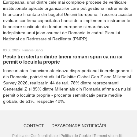
Europeana, unul dintre cele mai complexe procese de verificare
institutionala aplicate organizatiilor care pot gestiona instrumente
financiare finantate din bugetul Uniunii Europene. Trecerea acestei
evaluari confirma capacitatea bancii de a implementa instrumente
financiare sustinute din fonduri europene si marcheaza
indeplinirea unui jalon asumat de Romania in cadrul Planului
National de Redresare si Rezilienta (PNRR).
03.08.2026 | Finante-Banci
Peste trei sferturi dintre tinerii romani spun ca nu isi
permit o locuinta proprie
Insecuritatea financiara afecteaza disproportionat tinerele generatii
din Romania, potrivit studiului Deloitte Global Gen Z and Millennial
Survey 2026, realizat in 44 de tari. 78% dintre reprezentantii
Generatiei Z si 85% dintre Millennials din Romania afirma ca nu isi
permit o locuinta proprie - procente semnificativ peste mediile
globale, de 51%, respectiv 40%.
CONTACT
DEZABONARE NOTIFICĂRI
Politica de Confidențialitate
|
Politica de Cookie
|
Termeni și condiții