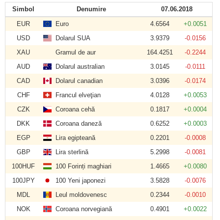
Simbol
Denumire
07.06.2018
EUR
Euro
4.6564
+0.0051
USD
Dolarul SUA
3.9379
-0.0156
XAU
Gramul de aur
164.4251
-0.2244
AUD
Dolarul australian
3.0145
-0.0111
CAD
Dolarul canadian
3.0396
-0.0174
CHF
Francul elveţian
4.0128
+0.0053
CZK
Coroana cehă
0.1817
+0.0004
DKK
Coroana daneză
0.6252
+0.0003
EGP
Lira egipteană
0.2201
-0.0008
GBP
Lira sterlină
5.2998
-0.0081
100HUF
100 Forinți maghiari
1.4665
+0.0080
100JPY
100 Yeni japonezi
3.5828
-0.0076
MDL
Leul moldovenesc
0.2344
-0.0010
NOK
Coroana norvegiană
0.4901
+0.0022