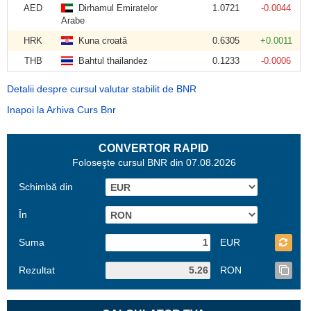
AED
Dirhamul Emiratelor
1.0721
-0.0044
Arabe
HRK
Kuna croată
0.6305
+0.0011
THB
Bahtul thailandez
0.1233
-0.0006
Detalii despre cursul valutar stabilit de BNR
Inapoi la Arhiva Curs Bnr
CONVERTOR RAPID
Foloseşte cursul BNR din 07.08.2026
Schimbă din
În
Suma
EUR
Rezultat
RON