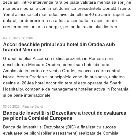
zece ani, intr-o interventie rara pe piata valutara menita sa sprijine
moneda nipona, a confirmat duminica presedintele Donald Trump.
Yenul atinsese cel mai redus nivel din ultimii 40 de ani in raport cu
dolarul, iar deprecierea sa a fost accentuata in acest an de
cresterea costurilor la energie, pe fondul razboiului din Iran.
03.08.2026 | Turism
Accor deschide primul sau hotel din Oradea sub
brandul Mercure
Grupul hotelier Accor si-a extins prezenta in Romania prin
deschiderea Mercure Oradea, primul sau hotel din oras.
Amplasata in partea de vest a Oradei, cu acces catre centrul
istoric, Arena Oradea si principalele zone de business, unitatea
devine al 26-lea hotel Accor din tara si este operata de Spark
Hospitality, companie de management hotelier activa in Romania
si pe piete internationale.
03.08.2026 | Finante-Banci
Banca de Investitii si Dezvoltare a trecut de evaluarea
pe piloni a Comisiei Europene
Banca de Investitii si Dezvoltare (BID) a finalizat cu succes
evaluarea pe piloni (pillar assessment) realizata de Comisia