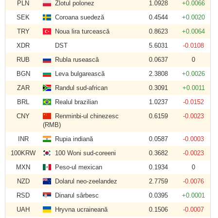
PLN
Zlotul polonez
1.0928
+0.0066
SEK
Coroana suedeză
0.4544
+0.0020
TRY
Noua lira turcească
0.8623
+0.0064
XDR
DST
5.6031
-0.0108
RUB
Rubla rusească
0.0637
0
BGN
Leva bulgarească
2.3808
+0.0026
ZAR
Randul sud-african
0.3091
+0.0011
BRL
Realul brazilian
1.0237
-0.0152
CNY
Renminbi-ul chinezesc
0.6159
-0.0023
(RMB)
INR
Rupia indiană
0.0587
-0.0003
100KRW
100 Woni sud-coreeni
0.3682
-0.0023
MXN
Peso-ul mexican
0.1934
0
NZD
Dolarul neo-zeelandez
2.7759
-0.0076
RSD
Dinarul sârbesc
0.0395
+0.0001
UAH
Hryvna ucraineană
0.1506
-0.0007