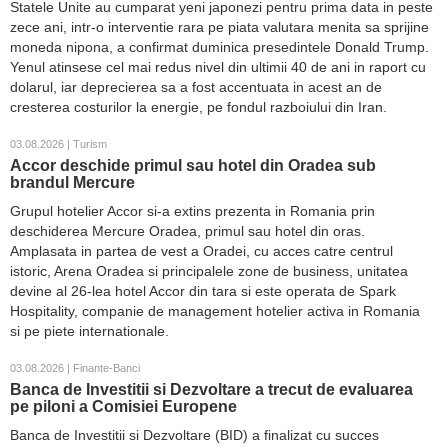
Statele Unite au cumparat yeni japonezi pentru prima data in peste
zece ani, intr-o interventie rara pe piata valutara menita sa sprijine
moneda nipona, a confirmat duminica presedintele Donald Trump.
Yenul atinsese cel mai redus nivel din ultimii 40 de ani in raport cu
dolarul, iar deprecierea sa a fost accentuata in acest an de
cresterea costurilor la energie, pe fondul razboiului din Iran.
03.08.2026 | Turism
Accor deschide primul sau hotel din Oradea sub
brandul Mercure
Grupul hotelier Accor si-a extins prezenta in Romania prin
deschiderea Mercure Oradea, primul sau hotel din oras.
Amplasata in partea de vest a Oradei, cu acces catre centrul
istoric, Arena Oradea si principalele zone de business, unitatea
devine al 26-lea hotel Accor din tara si este operata de Spark
Hospitality, companie de management hotelier activa in Romania
si pe piete internationale.
03.08.2026 | Finante-Banci
Banca de Investitii si Dezvoltare a trecut de evaluarea
pe piloni a Comisiei Europene
Banca de Investitii si Dezvoltare (BID) a finalizat cu succes