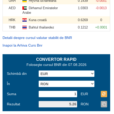
UAH
Hryvna ucraineană
0.1439
-0.0001
AED
Dirhamul Emiratelor
1.0303
-0.0013
Arabe
HRK
Kuna croată
0.6269
0
THB
Bahtul thailandez
0.1212
+0.0001
Detalii despre cursul valutar stabilit de BNR
Inapoi la Arhiva Curs Bnr
CONVERTOR RAPID
Foloseşte cursul BNR din 07.08.2026
Schimbă din
În
Suma
EUR
Rezultat
RON