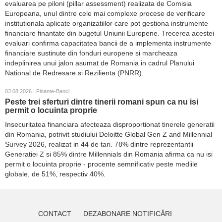
evaluarea pe piloni (pillar assessment) realizata de Comisia
Europeana, unul dintre cele mai complexe procese de verificare
institutionala aplicate organizatiilor care pot gestiona instrumente
financiare finantate din bugetul Uniunii Europene. Trecerea acestei
evaluari confirma capacitatea bancii de a implementa instrumente
financiare sustinute din fonduri europene si marcheaza
indeplinirea unui jalon asumat de Romania in cadrul Planului
National de Redresare si Rezilienta (PNRR).
03.08.2026 | Finante-Banci
Peste trei sferturi dintre tinerii romani spun ca nu isi
permit o locuinta proprie
Insecuritatea financiara afecteaza disproportionat tinerele generatii
din Romania, potrivit studiului Deloitte Global Gen Z and Millennial
Survey 2026, realizat in 44 de tari. 78% dintre reprezentantii
Generatiei Z si 85% dintre Millennials din Romania afirma ca nu isi
permit o locuinta proprie - procente semnificativ peste mediile
globale, de 51%, respectiv 40%.
CONTACT
DEZABONARE NOTIFICĂRI