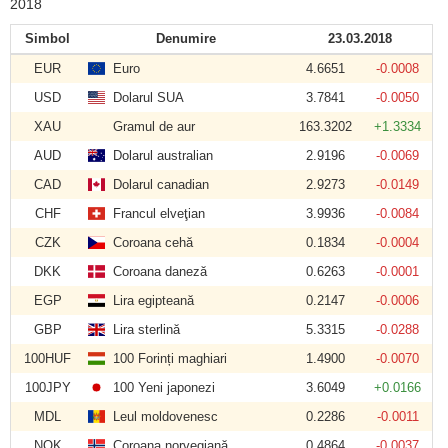
2018
Simbol
Denumire
23.03.2018
EUR
Euro
4.6651
-0.0008
USD
Dolarul SUA
3.7841
-0.0050
XAU
Gramul de aur
163.3202
+1.3334
AUD
Dolarul australian
2.9196
-0.0069
CAD
Dolarul canadian
2.9273
-0.0149
CHF
Francul elveţian
3.9936
-0.0084
CZK
Coroana cehă
0.1834
-0.0004
DKK
Coroana daneză
0.6263
-0.0001
EGP
Lira egipteană
0.2147
-0.0006
GBP
Lira sterlină
5.3315
-0.0288
100HUF
100 Forinți maghiari
1.4900
-0.0070
100JPY
100 Yeni japonezi
3.6049
+0.0166
MDL
Leul moldovenesc
0.2286
-0.0011
NOK
Coroana norvegiană
0.4864
-0.0037