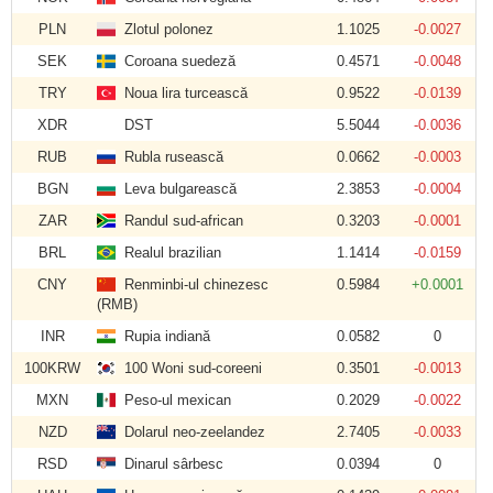
PLN
Zlotul polonez
1.1025
-0.0027
SEK
Coroana suedeză
0.4571
-0.0048
TRY
Noua lira turcească
0.9522
-0.0139
XDR
DST
5.5044
-0.0036
RUB
Rubla rusească
0.0662
-0.0003
BGN
Leva bulgarească
2.3853
-0.0004
ZAR
Randul sud-african
0.3203
-0.0001
BRL
Realul brazilian
1.1414
-0.0159
CNY
Renminbi-ul chinezesc
0.5984
+0.0001
(RMB)
INR
Rupia indiană
0.0582
0
100KRW
100 Woni sud-coreeni
0.3501
-0.0013
MXN
Peso-ul mexican
0.2029
-0.0022
NZD
Dolarul neo-zeelandez
2.7405
-0.0033
RSD
Dinarul sârbesc
0.0394
0