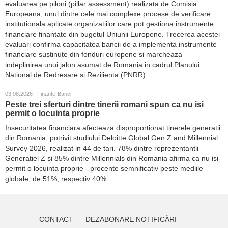
evaluarea pe piloni (pillar assessment) realizata de Comisia
Europeana, unul dintre cele mai complexe procese de verificare
institutionala aplicate organizatiilor care pot gestiona instrumente
financiare finantate din bugetul Uniunii Europene. Trecerea acestei
evaluari confirma capacitatea bancii de a implementa instrumente
financiare sustinute din fonduri europene si marcheaza
indeplinirea unui jalon asumat de Romania in cadrul Planului
National de Redresare si Rezilienta (PNRR).
03.08.2026 | Finante-Banci
Peste trei sferturi dintre tinerii romani spun ca nu isi
permit o locuinta proprie
Insecuritatea financiara afecteaza disproportionat tinerele generatii
din Romania, potrivit studiului Deloitte Global Gen Z and Millennial
Survey 2026, realizat in 44 de tari. 78% dintre reprezentantii
Generatiei Z si 85% dintre Millennials din Romania afirma ca nu isi
permit o locuinta proprie - procente semnificativ peste mediile
globale, de 51%, respectiv 40%.
CONTACT
DEZABONARE NOTIFICĂRI