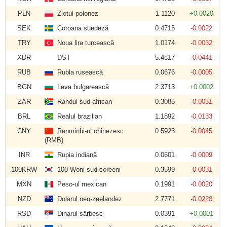
PLN
Zlotul polonez
1.1120
+0.0020
SEK
Coroana suedeză
0.4715
-0.0022
TRY
Noua lira turcească
1.0174
-0.0032
XDR
DST
5.4817
-0.0441
RUB
Rubla rusească
0.0676
-0.0005
BGN
Leva bulgarească
2.3713
+0.0002
ZAR
Randul sud-african
0.3085
-0.0031
BRL
Realul brazilian
1.1892
-0.0133
CNY
Renminbi-ul chinezesc
0.5923
-0.0045
(RMB)
INR
Rupia indiană
0.0601
-0.0009
100KRW
100 Woni sud-coreeni
0.3599
-0.0031
MXN
Peso-ul mexican
0.1991
-0.0020
NZD
Dolarul neo-zeelandez
2.7771
-0.0228
RSD
Dinarul sârbesc
0.0391
+0.0001