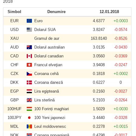
2018
Simbol
Denumire
12.01.2018
EUR
Euro
4.6377
+0.0003
USD
Dolarul SUA
3.8247
-0.0574
XAU
Gramul de aur
163.8140
-0.8526
AUD
Dolarul australian
3.0135
-0.0430
CAD
Dolarul canadian
3.0560
-0.0369
CHF
Francul elveţian
3.9408
-0.0247
CZK
Coroana cehă
0.1818
+0.0002
DKK
Coroana daneză
0.6227
0
EGP
Lira egipteană
0.2160
-0.0027
GBP
Lira sterlină
5.2103
-0.0264
100HUF
100 Forinți maghiari
1.5029
+0.0030
100JPY
100 Yeni japonezi
3.4440
-0.0328
MDL
Leul moldovenesc
0.2278
+0.0015
NOK
Coroana norvegiană
0.4798
-0.0017