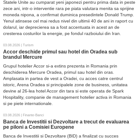
Statele Unite au cumparat yeni japonezi pentru prima data in peste
zece ani, intr-o interventie rara pe piata valutara menita sa sprijine
moneda nipona, a confirmat duminica presedintele Donald Trump.
Yenul atinsese cel mai redus nivel din ultimii 40 de ani in raport cu
dolarul, iar deprecierea sa a fost accentuata in acest an de
cresterea costurilor la energie, pe fondul razboiului din Iran.
03.08.2026 | Turism
Accor deschide primul sau hotel din Oradea sub
brandul Mercure
Grupul hotelier Accor si-a extins prezenta in Romania prin
deschiderea Mercure Oradea, primul sau hotel din oras.
Amplasata in partea de vest a Oradei, cu acces catre centrul
istoric, Arena Oradea si principalele zone de business, unitatea
devine al 26-lea hotel Accor din tara si este operata de Spark
Hospitality, companie de management hotelier activa in Romania
si pe piete internationale.
03.08.2026 | Finante-Banci
Banca de Investitii si Dezvoltare a trecut de evaluarea
pe piloni a Comisiei Europene
Banca de Investitii si Dezvoltare (BID) a finalizat cu succes