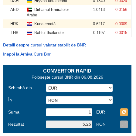
UAH
Hryvna ucraineană
0.1340
-0.0024
AED
Dirhamul Emiratelor
1.0413
-0.0156
Arabe
HRK
Kuna croată
0.6217
-0.0009
THB
Bahtul thailandez
0.1197
-0.0015
Detalii despre cursul valutar stabilit de BNR
Inapoi la Arhiva Curs Bnr
CONVERTOR RAPID
Foloseşte cursul BNR din 06.08.2026
Schimbă din
În
Suma
EUR
Rezultat
RON