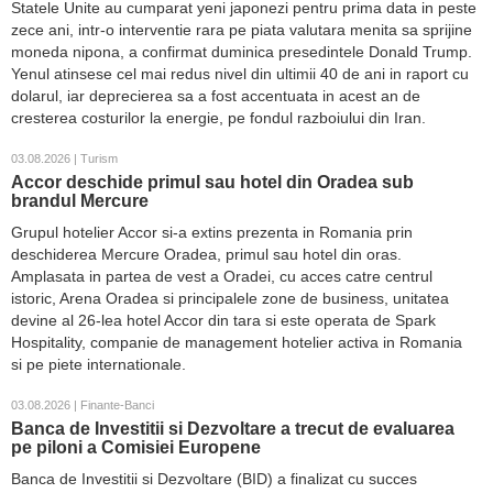
Statele Unite au cumparat yeni japonezi pentru prima data in peste
zece ani, intr-o interventie rara pe piata valutara menita sa sprijine
moneda nipona, a confirmat duminica presedintele Donald Trump.
Yenul atinsese cel mai redus nivel din ultimii 40 de ani in raport cu
dolarul, iar deprecierea sa a fost accentuata in acest an de
cresterea costurilor la energie, pe fondul razboiului din Iran.
03.08.2026 | Turism
Accor deschide primul sau hotel din Oradea sub
brandul Mercure
Grupul hotelier Accor si-a extins prezenta in Romania prin
deschiderea Mercure Oradea, primul sau hotel din oras.
Amplasata in partea de vest a Oradei, cu acces catre centrul
istoric, Arena Oradea si principalele zone de business, unitatea
devine al 26-lea hotel Accor din tara si este operata de Spark
Hospitality, companie de management hotelier activa in Romania
si pe piete internationale.
03.08.2026 | Finante-Banci
Banca de Investitii si Dezvoltare a trecut de evaluarea
pe piloni a Comisiei Europene
Banca de Investitii si Dezvoltare (BID) a finalizat cu succes