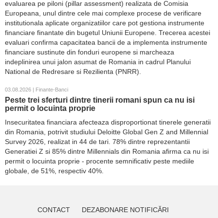
evaluarea pe piloni (pillar assessment) realizata de Comisia
Europeana, unul dintre cele mai complexe procese de verificare
institutionala aplicate organizatiilor care pot gestiona instrumente
financiare finantate din bugetul Uniunii Europene. Trecerea acestei
evaluari confirma capacitatea bancii de a implementa instrumente
financiare sustinute din fonduri europene si marcheaza
indeplinirea unui jalon asumat de Romania in cadrul Planului
National de Redresare si Rezilienta (PNRR).
03.08.2026 | Finante-Banci
Peste trei sferturi dintre tinerii romani spun ca nu isi
permit o locuinta proprie
Insecuritatea financiara afecteaza disproportionat tinerele generatii
din Romania, potrivit studiului Deloitte Global Gen Z and Millennial
Survey 2026, realizat in 44 de tari. 78% dintre reprezentantii
Generatiei Z si 85% dintre Millennials din Romania afirma ca nu isi
permit o locuinta proprie - procente semnificativ peste mediile
globale, de 51%, respectiv 40%.
CONTACT
DEZABONARE NOTIFICĂRI