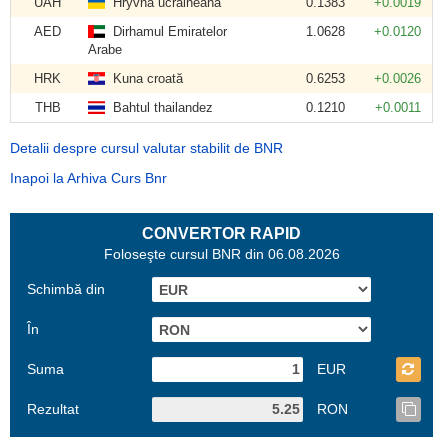
UAH
Hryvna ucraineană
0.1383
+0.0019
AED
Dirhamul Emiratelor
1.0628
+0.0120
Arabe
HRK
Kuna croată
0.6253
+0.0026
THB
Bahtul thailandez
0.1210
+0.0011
Detalii despre cursul valutar stabilit de BNR
Inapoi la Arhiva Curs Bnr
CONVERTOR RAPID
Foloseşte cursul BNR din 06.08.2026
Schimbă din
În
Suma
EUR
Rezultat
RON