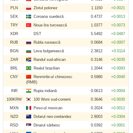
PLN
Zlotul polonez
1.1150
+0.0021
SEK
Coroana suedeză
0.4737
+0.0013
TRY
Noua lira turcească
1.0377
+0.0073
XDR
DST
5.5492
+0.0487
RUB
Rubla rusească
0.0684
+0.0007
BGN
Leva bulgarească
2.3812
+0.0114
ZAR
Randul sud-african
0.3146
+0.0030
BRL
Realul brazilian
1.2044
+0.0093
CNY
Renminbi-ul chinezesc
0.5980
+0.0040
(RMB)
INR
Rupia indiană
0.0613
+0.0004
100KRW
100 Woni sud-coreeni
0.3646
+0.0030
MXN
Peso-ul mexican
0.2024
+0.0012
NZD
Dolarul neo-zeelandez
2.8003
+0.0304
RSD
Dinarul sârbesc
0.0392
+0.0001