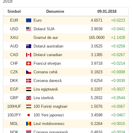
2018
Simbol
Denumire
09.01.2018
EUR
Euro
4.6571
+0.0223
USD
Dolarul SUA
3.9039
+0.0441
XAU
Gramul de aur
165.0600
+1.1428
AUD
Dolarul australian
3.0525
+0.0259
CAD
Dolarul canadian
3.1385
+0.0267
CHF
Francul elveţian
3.9718
+0.0214
CZK
Coroana cehă
0.1823
+0.0008
DKK
Coroana daneză
0.6254
+0.0030
EGP
Lira egipteană
0.2207
+0.0027
GBP
Lira sterlină
5.2832
+0.0544
100HUF
100 Forinți maghiari
1.5076
+0.0067
100JPY
100 Yeni japonezi
3.4598
+0.0467
MDL
Leul moldovenesc
0.2264
+0.0015
NOK
Coroana norvegiană
0.4816
+0.0024