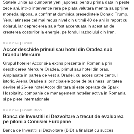
Statele Unite au cumparat yeni japonezi pentru prima data in peste
zece ani, intr-o interventie rara pe piata valutara menita sa sprijine
moneda nipona, a confirmat duminica presedintele Donald Trump.
Yenul atinsese cel mai redus nivel din ultimii 40 de ani in raport cu
dolarul, iar deprecierea sa a fost accentuata in acest an de
cresterea costurilor la energie, pe fondul razboiului din Iran.
03.08.2026 | Turism
Accor deschide primul sau hotel din Oradea sub
brandul Mercure
Grupul hotelier Accor si-a extins prezenta in Romania prin
deschiderea Mercure Oradea, primul sau hotel din oras.
Amplasata in partea de vest a Oradei, cu acces catre centrul
istoric, Arena Oradea si principalele zone de business, unitatea
devine al 26-lea hotel Accor din tara si este operata de Spark
Hospitality, companie de management hotelier activa in Romania
si pe piete internationale.
03.08.2026 | Finante-Banci
Banca de Investitii si Dezvoltare a trecut de evaluarea
pe piloni a Comisiei Europene
Banca de Investitii si Dezvoltare (BID) a finalizat cu succes