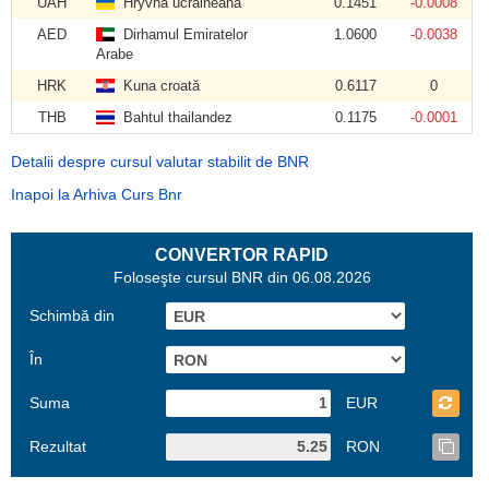
UAH
Hryvna ucraineană
0.1451
-0.0008
AED
Dirhamul Emiratelor
1.0600
-0.0038
Arabe
HRK
Kuna croată
0.6117
0
THB
Bahtul thailandez
0.1175
-0.0001
Detalii despre cursul valutar stabilit de BNR
Inapoi la Arhiva Curs Bnr
CONVERTOR RAPID
Foloseşte cursul BNR din 06.08.2026
Schimbă din
În
Suma
EUR
Rezultat
RON