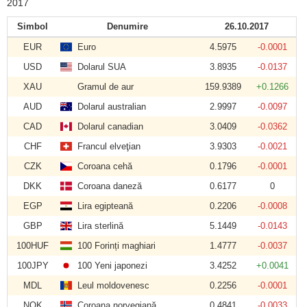
2017
Simbol
Denumire
26.10.2017
EUR
Euro
4.5975
-0.0001
USD
Dolarul SUA
3.8935
-0.0137
XAU
Gramul de aur
159.9389
+0.1266
AUD
Dolarul australian
2.9997
-0.0097
CAD
Dolarul canadian
3.0409
-0.0362
CHF
Francul elveţian
3.9303
-0.0021
CZK
Coroana cehă
0.1796
-0.0001
DKK
Coroana daneză
0.6177
0
EGP
Lira egipteană
0.2206
-0.0008
GBP
Lira sterlină
5.1449
-0.0143
100HUF
100 Forinți maghiari
1.4777
-0.0037
100JPY
100 Yeni japonezi
3.4252
+0.0041
MDL
Leul moldovenesc
0.2256
-0.0001
NOK
Coroana norvegiană
0.4841
-0.0033