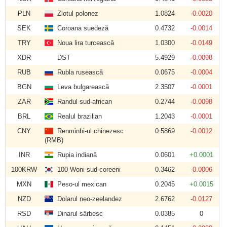
PLN
Zlotul polonez
1.0824
-0.0020
SEK
Coroana suedeză
0.4732
-0.0014
TRY
Noua lira turcească
1.0300
-0.0149
XDR
DST
5.4929
-0.0098
RUB
Rubla rusească
0.0675
-0.0004
BGN
Leva bulgarească
2.3507
-0.0001
ZAR
Randul sud-african
0.2744
-0.0098
BRL
Realul brazilian
1.2043
-0.0001
CNY
Renminbi-ul chinezesc
0.5869
-0.0012
(RMB)
INR
Rupia indiană
0.0601
+0.0001
100KRW
100 Woni sud-coreeni
0.3462
-0.0006
MXN
Peso-ul mexican
0.2045
+0.0015
NZD
Dolarul neo-zeelandez
2.6762
-0.0127
RSD
Dinarul sârbesc
0.0385
0