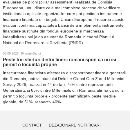
evaluarea pe piloni (pillar assessment) realizata de Comisia
Europeana, unul dintre cele mai complexe procese de verificare
institutionala aplicate organizatiilor care pot gestiona instrumente
financiare finantate din bugetul Uniunii Europene. Trecerea acestei
evaluari confirma capacitatea bancii de a implementa instrumente
financiare sustinute din fonduri europene si marcheaza
indeplinirea unui jalon asumat de Romania in cadrul Planului
National de Redresare si Rezilienta (PNRR).
03.08.2026 | Finante-Banci
Peste trei sferturi dintre tinerii romani spun ca nu isi
permit o locuinta proprie
Insecuritatea financiara afecteaza disproportionat tinerele generatii
din Romania, potrivit studiului Deloitte Global Gen Z and Millennial
Survey 2026, realizat in 44 de tari. 78% dintre reprezentantii
Generatiei Z si 85% dintre Millennials din Romania afirma ca nu isi
permit o locuinta proprie - procente semnificativ peste mediile
globale, de 51%, respectiv 40%.
CONTACT
DEZABONARE NOTIFICĂRI