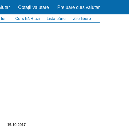
lutar
Cotații valutare
Preluare curs valutar
 lunii
Curs BNR azi
Lista bănci
Zile libere
19.10.2017