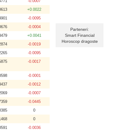
4771
-0.0007
0613
+0.0022
4901
-0.0095
0676
-0.0004
Parteneri:
Smart Financial
3479
+0.0041
Horoscop dragoste
2874
-0.0019
2265
-0.0095
5875
-0.0017
0598
-0.0001
3437
-0.0012
2069
-0.0007
7359
-0.0445
0385
0
1468
0
0591
-0.0036