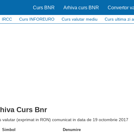
Curs BNR
Arhiva curs BNR
Convertor va
IRCC
Curs INFOREURO
Curs valutar mediu
Curs ultima zi a
hiva Curs Bnr
s valutar (exprimat in RON) comunicat in data de 19 octombrie 2017
Simbol
Denumire