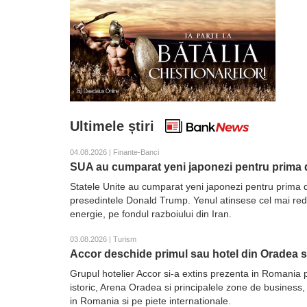
Ultimele știri
04.08.2026 | Finante-Banci
SUA au cumparat yeni japonezi pentru prima d
Statele Unite au cumparat yeni japonezi pentru prima d
presedintele Donald Trump. Yenul atinsese cel mai redus 
energie, pe fondul razboiului din Iran.
03.08.2026 | Turism
Accor deschide primul sau hotel din Oradea 
Grupul hotelier Accor si-a extins prezenta in Romania 
istoric, Arena Oradea si principalele zone de business,
in Romania si pe piete internationale.