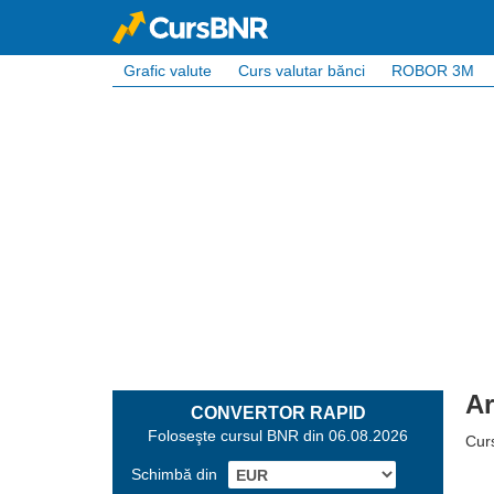
Grafic valute
Curs valutar bănci
ROBOR 3M
Ar
CONVERTOR RAPID
Foloseşte cursul BNR din 06.08.2026
Cur
Schimbă din