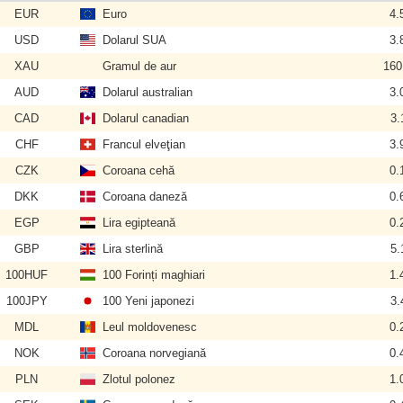
EUR
Euro
4.
USD
Dolarul SUA
3.
XAU
Gramul de aur
160
AUD
Dolarul australian
3.
CAD
Dolarul canadian
3.
CHF
Francul elveţian
3.
CZK
Coroana cehă
0.
DKK
Coroana daneză
0.
EGP
Lira egipteană
0.
GBP
Lira sterlină
5.
100HUF
100 Forinți maghiari
1.
100JPY
100 Yeni japonezi
3.
MDL
Leul moldovenesc
0.
NOK
Coroana norvegiană
0.
PLN
Zlotul polonez
1.