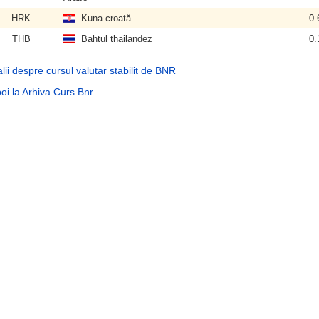
HRK
Kuna croată
0.
THB
Bahtul thailandez
0.
lii despre cursul valutar stabilit de BNR
oi la Arhiva Curs Bnr