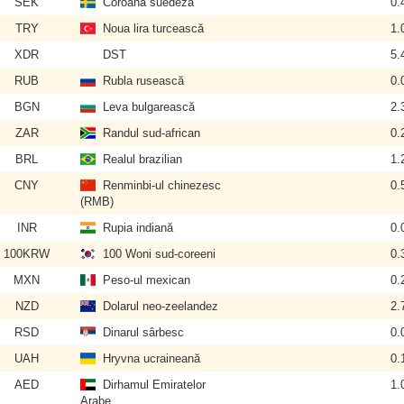
SEK
Coroana suedeză
0.
TRY
Noua lira turcească
1.
XDR
DST
5.
RUB
Rubla rusească
0.
BGN
Leva bulgarească
2.
ZAR
Randul sud-african
0.
BRL
Realul brazilian
1.
CNY
Renminbi-ul chinezesc
0.
(RMB)
INR
Rupia indiană
0.
100KRW
100 Woni sud-coreeni
0.
MXN
Peso-ul mexican
0.
NZD
Dolarul neo-zeelandez
2.
RSD
Dinarul sârbesc
0.
UAH
Hryvna ucraineană
0.
AED
Dirhamul Emiratelor
1.
Arabe