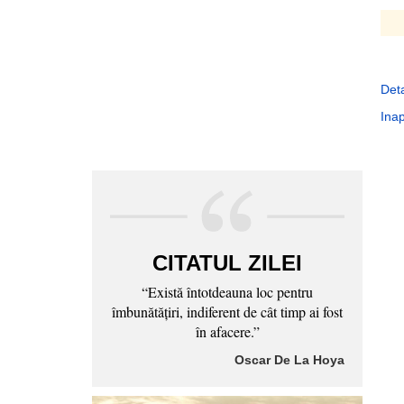
Deta
Inap
CITATUL ZILEI
“Există întotdeauna loc pentru
îmbunătăţiri, indiferent de cât timp ai fost
în afacere.”
Oscar De La Hoya