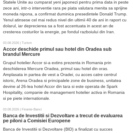
Statele Unite au cumparat yeni japonezi pentru prima data in peste
zece ani, intr-o interventie rara pe piata valutara menita sa sprijine
moneda nipona, a confirmat duminica presedintele Donald Trump.
Yenul atinsese cel mai redus nivel din ultimii 40 de ani in raport cu
dolarul, iar deprecierea sa a fost accentuata in acest an de
cresterea costurilor la energie, pe fondul razboiului din Iran.
03.08.2026 | Turism
Accor deschide primul sau hotel din Oradea sub
brandul Mercure
Grupul hotelier Accor si-a extins prezenta in Romania prin
deschiderea Mercure Oradea, primul sau hotel din oras.
Amplasata in partea de vest a Oradei, cu acces catre centrul
istoric, Arena Oradea si principalele zone de business, unitatea
devine al 26-lea hotel Accor din tara si este operata de Spark
Hospitality, companie de management hotelier activa in Romania
si pe piete internationale.
03.08.2026 | Finante-Banci
Banca de Investitii si Dezvoltare a trecut de evaluarea
pe piloni a Comisiei Europene
Banca de Investitii si Dezvoltare (BID) a finalizat cu succes