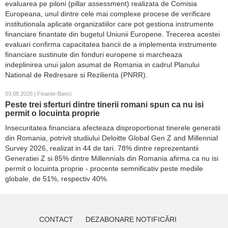
evaluarea pe piloni (pillar assessment) realizata de Comisia
Europeana, unul dintre cele mai complexe procese de verificare
institutionala aplicate organizatiilor care pot gestiona instrumente
financiare finantate din bugetul Uniunii Europene. Trecerea acestei
evaluari confirma capacitatea bancii de a implementa instrumente
financiare sustinute din fonduri europene si marcheaza
indeplinirea unui jalon asumat de Romania in cadrul Planului
National de Redresare si Rezilienta (PNRR).
03.08.2026 | Finante-Banci
Peste trei sferturi dintre tinerii romani spun ca nu isi
permit o locuinta proprie
Insecuritatea financiara afecteaza disproportionat tinerele generatii
din Romania, potrivit studiului Deloitte Global Gen Z and Millennial
Survey 2026, realizat in 44 de tari. 78% dintre reprezentantii
Generatiei Z si 85% dintre Millennials din Romania afirma ca nu isi
permit o locuinta proprie - procente semnificativ peste mediile
globale, de 51%, respectiv 40%.
CONTACT
DEZABONARE NOTIFICĂRI