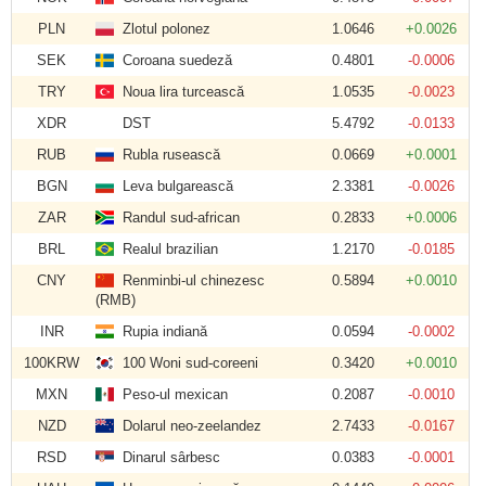
PLN
Zlotul polonez
1.0646
+0.0026
SEK
Coroana suedeză
0.4801
-0.0006
TRY
Noua lira turcească
1.0535
-0.0023
XDR
DST
5.4792
-0.0133
RUB
Rubla rusească
0.0669
+0.0001
BGN
Leva bulgarească
2.3381
-0.0026
ZAR
Randul sud-african
0.2833
+0.0006
BRL
Realul brazilian
1.2170
-0.0185
CNY
Renminbi-ul chinezesc
0.5894
+0.0010
(RMB)
INR
Rupia indiană
0.0594
-0.0002
100KRW
100 Woni sud-coreeni
0.3420
+0.0010
MXN
Peso-ul mexican
0.2087
-0.0010
NZD
Dolarul neo-zeelandez
2.7433
-0.0167
RSD
Dinarul sârbesc
0.0383
-0.0001