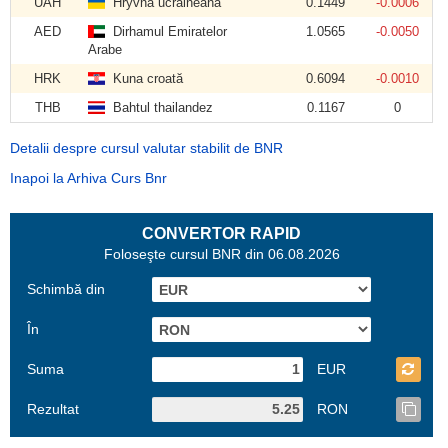
UAH
Hryvna ucraineană
0.1449
-0.0006
AED
Dirhamul Emiratelor
1.0565
-0.0050
Arabe
HRK
Kuna croată
0.6094
-0.0010
THB
Bahtul thailandez
0.1167
0
Detalii despre cursul valutar stabilit de BNR
Inapoi la Arhiva Curs Bnr
CONVERTOR RAPID
Foloseşte cursul BNR din 06.08.2026
Schimbă din
În
Suma
EUR
Rezultat
RON