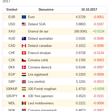
2017
Simbol
Denumire
10.10.2017
EUR
Euro
4.5729
-0.0051
USD
Dolarul SUA
3.8803
-0.0187
XAU
Gramul de aur
160.8341
+0.0134
AUD
Dolarul australian
3.0191
-0.0046
CAD
Dolarul canadian
3.1012
-0.0090
CHF
Francul elveţian
3.9728
-0.0134
CZK
Coroana cehă
0.1765
-0.0003
DKK
Coroana daneză
0.6144
-0.0007
EGP
Lira egipteană
0.2203
-0.0009
GBP
Lira sterlină
5.1191
-0.0023
100HUF
100 Forinți maghiari
1.4710
+0.0036
100JPY
100 Yeni japonezi
3.4523
-0.0101
MDL
Leul moldovenesc
0.2221
-0.0009
NOK
Coroana norvegiană
0.4873
-0.0007