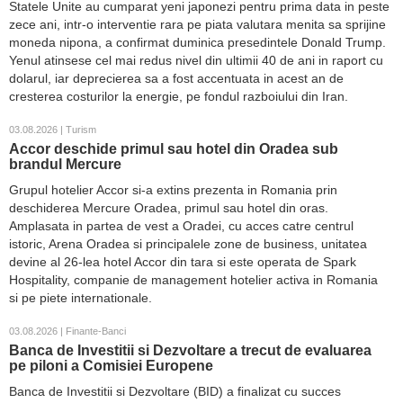
Statele Unite au cumparat yeni japonezi pentru prima data in peste
zece ani, intr-o interventie rara pe piata valutara menita sa sprijine
moneda nipona, a confirmat duminica presedintele Donald Trump.
Yenul atinsese cel mai redus nivel din ultimii 40 de ani in raport cu
dolarul, iar deprecierea sa a fost accentuata in acest an de
cresterea costurilor la energie, pe fondul razboiului din Iran.
03.08.2026 | Turism
Accor deschide primul sau hotel din Oradea sub
brandul Mercure
Grupul hotelier Accor si-a extins prezenta in Romania prin
deschiderea Mercure Oradea, primul sau hotel din oras.
Amplasata in partea de vest a Oradei, cu acces catre centrul
istoric, Arena Oradea si principalele zone de business, unitatea
devine al 26-lea hotel Accor din tara si este operata de Spark
Hospitality, companie de management hotelier activa in Romania
si pe piete internationale.
03.08.2026 | Finante-Banci
Banca de Investitii si Dezvoltare a trecut de evaluarea
pe piloni a Comisiei Europene
Banca de Investitii si Dezvoltare (BID) a finalizat cu succes