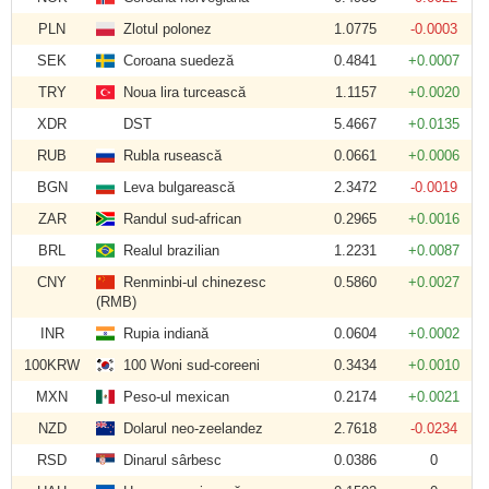
PLN
Zlotul polonez
1.0775
-0.0003
SEK
Coroana suedeză
0.4841
+0.0007
TRY
Noua lira turcească
1.1157
+0.0020
XDR
DST
5.4667
+0.0135
RUB
Rubla rusească
0.0661
+0.0006
BGN
Leva bulgarească
2.3472
-0.0019
ZAR
Randul sud-african
0.2965
+0.0016
BRL
Realul brazilian
1.2231
+0.0087
CNY
Renminbi-ul chinezesc
0.5860
+0.0027
(RMB)
INR
Rupia indiană
0.0604
+0.0002
100KRW
100 Woni sud-coreeni
0.3434
+0.0010
MXN
Peso-ul mexican
0.2174
+0.0021
NZD
Dolarul neo-zeelandez
2.7618
-0.0234
RSD
Dinarul sârbesc
0.0386
0