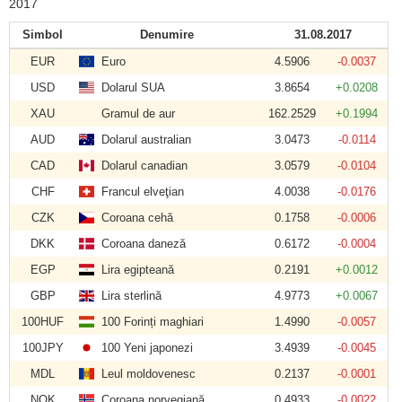
2017
Simbol
Denumire
31.08.2017
EUR
Euro
4.5906
-0.0037
USD
Dolarul SUA
3.8654
+0.0208
XAU
Gramul de aur
162.2529
+0.1994
AUD
Dolarul australian
3.0473
-0.0114
CAD
Dolarul canadian
3.0579
-0.0104
CHF
Francul elveţian
4.0038
-0.0176
CZK
Coroana cehă
0.1758
-0.0006
DKK
Coroana daneză
0.6172
-0.0004
EGP
Lira egipteană
0.2191
+0.0012
GBP
Lira sterlină
4.9773
+0.0067
100HUF
100 Forinți maghiari
1.4990
-0.0057
100JPY
100 Yeni japonezi
3.4939
-0.0045
MDL
Leul moldovenesc
0.2137
-0.0001
NOK
Coroana norvegiană
0.4933
-0.0022