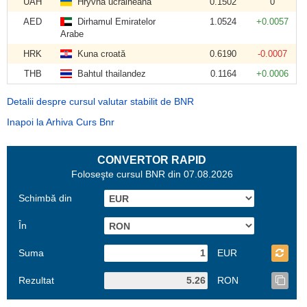
UAH
Hryvna ucraineană
0.1502
0
AED
Dirhamul Emiratelor
1.0524
+0.0057
Arabe
HRK
Kuna croată
0.6190
-0.0007
THB
Bahtul thailandez
0.1164
+0.0006
Detalii despre cursul valutar stabilit de BNR
Inapoi la Arhiva Curs Bnr
CONVERTOR RAPID
Foloseşte cursul BNR din 07.08.2026
Schimbă din
În
Suma
EUR
Rezultat
RON