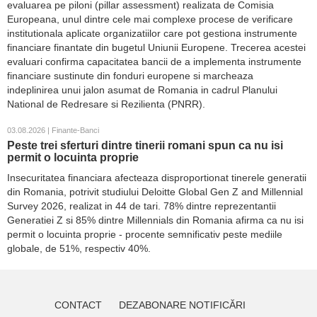
evaluarea pe piloni (pillar assessment) realizata de Comisia
Europeana, unul dintre cele mai complexe procese de verificare
institutionala aplicate organizatiilor care pot gestiona instrumente
financiare finantate din bugetul Uniunii Europene. Trecerea acestei
evaluari confirma capacitatea bancii de a implementa instrumente
financiare sustinute din fonduri europene si marcheaza
indeplinirea unui jalon asumat de Romania in cadrul Planului
National de Redresare si Rezilienta (PNRR).
03.08.2026 | Finante-Banci
Peste trei sferturi dintre tinerii romani spun ca nu isi
permit o locuinta proprie
Insecuritatea financiara afecteaza disproportionat tinerele generatii
din Romania, potrivit studiului Deloitte Global Gen Z and Millennial
Survey 2026, realizat in 44 de tari. 78% dintre reprezentantii
Generatiei Z si 85% dintre Millennials din Romania afirma ca nu isi
permit o locuinta proprie - procente semnificativ peste mediile
globale, de 51%, respectiv 40%.
CONTACT
DEZABONARE NOTIFICĂRI