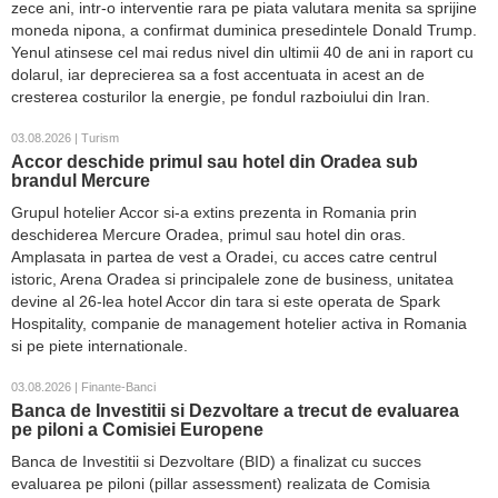
zece ani, intr-o interventie rara pe piata valutara menita sa sprijine
moneda nipona, a confirmat duminica presedintele Donald Trump.
Yenul atinsese cel mai redus nivel din ultimii 40 de ani in raport cu
dolarul, iar deprecierea sa a fost accentuata in acest an de
cresterea costurilor la energie, pe fondul razboiului din Iran.
03.08.2026 | Turism
Accor deschide primul sau hotel din Oradea sub
brandul Mercure
Grupul hotelier Accor si-a extins prezenta in Romania prin
deschiderea Mercure Oradea, primul sau hotel din oras.
Amplasata in partea de vest a Oradei, cu acces catre centrul
istoric, Arena Oradea si principalele zone de business, unitatea
devine al 26-lea hotel Accor din tara si este operata de Spark
Hospitality, companie de management hotelier activa in Romania
si pe piete internationale.
03.08.2026 | Finante-Banci
Banca de Investitii si Dezvoltare a trecut de evaluarea
pe piloni a Comisiei Europene
Banca de Investitii si Dezvoltare (BID) a finalizat cu succes
evaluarea pe piloni (pillar assessment) realizata de Comisia