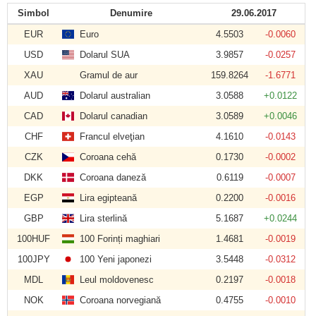
Simbol
Denumire
29.06.2017
EUR
Euro
4.5503
-0.0060
USD
Dolarul SUA
3.9857
-0.0257
XAU
Gramul de aur
159.8264
-1.6771
AUD
Dolarul australian
3.0588
+0.0122
CAD
Dolarul canadian
3.0589
+0.0046
CHF
Francul elveţian
4.1610
-0.0143
CZK
Coroana cehă
0.1730
-0.0002
DKK
Coroana daneză
0.6119
-0.0007
EGP
Lira egipteană
0.2200
-0.0016
GBP
Lira sterlină
5.1687
+0.0244
100HUF
100 Forinți maghiari
1.4681
-0.0019
100JPY
100 Yeni japonezi
3.5448
-0.0312
MDL
Leul moldovenesc
0.2197
-0.0018
NOK
Coroana norvegiană
0.4755
-0.0010