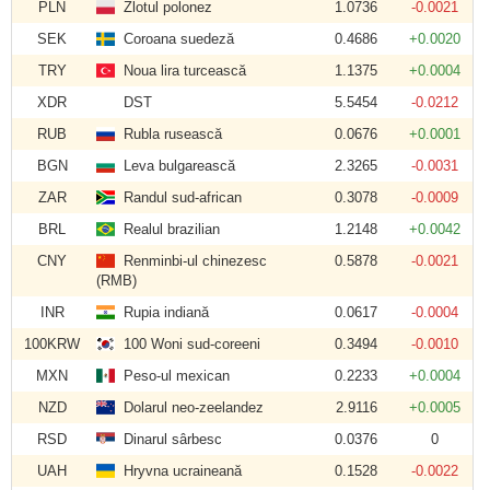
PLN
Zlotul polonez
1.0736
-0.0021
SEK
Coroana suedeză
0.4686
+0.0020
TRY
Noua lira turcească
1.1375
+0.0004
XDR
DST
5.5454
-0.0212
RUB
Rubla rusească
0.0676
+0.0001
BGN
Leva bulgarească
2.3265
-0.0031
ZAR
Randul sud-african
0.3078
-0.0009
BRL
Realul brazilian
1.2148
+0.0042
CNY
Renminbi-ul chinezesc
0.5878
-0.0021
(RMB)
INR
Rupia indiană
0.0617
-0.0004
100KRW
100 Woni sud-coreeni
0.3494
-0.0010
MXN
Peso-ul mexican
0.2233
+0.0004
NZD
Dolarul neo-zeelandez
2.9116
+0.0005
RSD
Dinarul sârbesc
0.0376
0
UAH
Hryvna ucraineană
0.1528
-0.0022