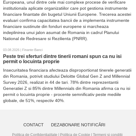
Europeana, unul dintre cele mai complexe procese de verificare
institutionala aplicate organizatiilor care pot gestiona instrumente
financiare finantate din bugetul Uniunii Europene. Trecerea acestei
evaluari confirma capacitatea bancii de a implementa instrumente
financiare sustinute din fonduri europene si marcheaza
indeplinirea unui jalon asumat de Romania in cadrul Planului
National de Redresare si Rezilienta (PNRR).
03.08.2026 | Finante-Banci
Peste trei sferturi dintre tinerii romani spun ca nu isi
permit o locuinta proprie
Insecuritatea financiara afecteaza disproportionat tinerele generatii
din Romania, potrivit studiului Deloitte Global Gen Z and Millennial
Survey 2026, realizat in 44 de tari. 78% dintre reprezentantii
Generatiei Z si 85% dintre Millennials din Romania afirma ca nu isi
permit o locuinta proprie - procente semnificativ peste mediile
globale, de 51%, respectiv 40%.
CONTACT
DEZABONARE NOTIFICĂRI
Politica de Confidențialitate
|
Politica de Cookie
|
Termeni și condiții