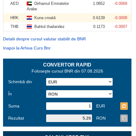
AED
Dirhamul Emiratelor
1.0852
-0.0069
Arabe
HRK
Kuna croată
0.6139
-0.0008
THB
Bahtul thailandez
0.1173
-0.0007
Detalii despre cursul valutar stabilit de BNR
Inapoi la Arhiva Curs Bnr
CONVERTOR RAPID
Foloseşte cursul BNR din 07.08.2026
Schimbă din
În
Suma
EUR
Rezultat
RON