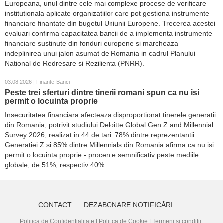
Europeana, unul dintre cele mai complexe procese de verificare
institutionala aplicate organizatiilor care pot gestiona instrumente
financiare finantate din bugetul Uniunii Europene. Trecerea acestei
evaluari confirma capacitatea bancii de a implementa instrumente
financiare sustinute din fonduri europene si marcheaza
indeplinirea unui jalon asumat de Romania in cadrul Planului
National de Redresare si Rezilienta (PNRR).
03.08.2026 | Finante-Banci
Peste trei sferturi dintre tinerii romani spun ca nu isi
permit o locuinta proprie
Insecuritatea financiara afecteaza disproportionat tinerele generatii
din Romania, potrivit studiului Deloitte Global Gen Z and Millennial
Survey 2026, realizat in 44 de tari. 78% dintre reprezentantii
Generatiei Z si 85% dintre Millennials din Romania afirma ca nu isi
permit o locuinta proprie - procente semnificativ peste mediile
globale, de 51%, respectiv 40%.
CONTACT
DEZABONARE NOTIFICĂRI
Politica de Confidențialitate
|
Politica de Cookie
|
Termeni și condiții