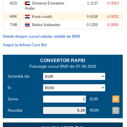
AED
Dirhamul Emiratelor
1.1137
-0.0053
Arabe
HRK
Kuna croată
0.6158
-0.0032
THB
Bahtul thailandez
0.1205
-0.0005
Detalii despre cursul valutar stabilit de BNR
Inapoi la Arhiva Curs Bnr
CONVERTOR RAPID
Foloseşte cursul BNR din 07.08.2026
Schimbă din
În
Suma
EUR
Rezultat
RON