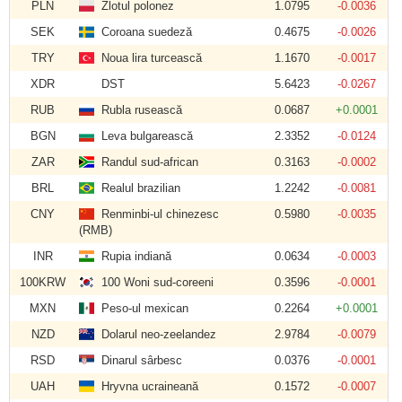
PLN
Zlotul polonez
1.0795
-0.0036
SEK
Coroana suedeză
0.4675
-0.0026
TRY
Noua lira turcească
1.1670
-0.0017
XDR
DST
5.6423
-0.0267
RUB
Rubla rusească
0.0687
+0.0001
BGN
Leva bulgarească
2.3352
-0.0124
ZAR
Randul sud-african
0.3163
-0.0002
BRL
Realul brazilian
1.2242
-0.0081
CNY
Renminbi-ul chinezesc
0.5980
-0.0035
(RMB)
INR
Rupia indiană
0.0634
-0.0003
100KRW
100 Woni sud-coreeni
0.3596
-0.0001
MXN
Peso-ul mexican
0.2264
+0.0001
NZD
Dolarul neo-zeelandez
2.9784
-0.0079
RSD
Dinarul sârbesc
0.0376
-0.0001
UAH
Hryvna ucraineană
0.1572
-0.0007