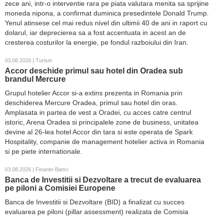
zece ani, intr-o interventie rara pe piata valutara menita sa sprijine
moneda nipona, a confirmat duminica presedintele Donald Trump.
Yenul atinsese cel mai redus nivel din ultimii 40 de ani in raport cu
dolarul, iar deprecierea sa a fost accentuata in acest an de
cresterea costurilor la energie, pe fondul razboiului din Iran.
03.08.2026 | Turism
Accor deschide primul sau hotel din Oradea sub
brandul Mercure
Grupul hotelier Accor si-a extins prezenta in Romania prin
deschiderea Mercure Oradea, primul sau hotel din oras.
Amplasata in partea de vest a Oradei, cu acces catre centrul
istoric, Arena Oradea si principalele zone de business, unitatea
devine al 26-lea hotel Accor din tara si este operata de Spark
Hospitality, companie de management hotelier activa in Romania
si pe piete internationale.
03.08.2026 | Finante-Banci
Banca de Investitii si Dezvoltare a trecut de evaluarea
pe piloni a Comisiei Europene
Banca de Investitii si Dezvoltare (BID) a finalizat cu succes
evaluarea pe piloni (pillar assessment) realizata de Comisia