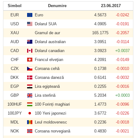
Simbol
Denumire
23.06.2017
EUR
Euro
4.5673
-0.0242
USD
Dolarul SUA
4.0905
-0.0191
XAU
Gramul de aur
165.1775
-0.2057
AUD
Dolarul australian
3.0951
-0.0114
CAD
Dolarul canadian
3.0923
+0.0037
CHF
Francul elveţian
4.2091
-0.0149
CZK
Coroana cehă
0.1738
-0.0010
DKK
Coroana daneză
0.6141
-0.0032
EGP
Lira egipteană
0.2255
-0.0016
GBP
Lira sterlină
5.2034
+0.0003
100HUF
100 Forinți maghiari
1.4773
-0.0096
100JPY
100 Yeni japonezi
3.6772
-0.0226
MDL
Leul moldovenesc
0.2236
-0.0018
NOK
Coroana norvegiană
0.4830
-0.0021