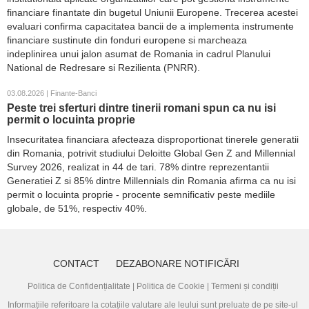
financiare finantate din bugetul Uniunii Europene. Trecerea acestei
evaluari confirma capacitatea bancii de a implementa instrumente
financiare sustinute din fonduri europene si marcheaza
indeplinirea unui jalon asumat de Romania in cadrul Planului
National de Redresare si Rezilienta (PNRR).
03.08.2026 | Finante-Banci
Peste trei sferturi dintre tinerii romani spun ca nu isi
permit o locuinta proprie
Insecuritatea financiara afecteaza disproportionat tinerele generatii
din Romania, potrivit studiului Deloitte Global Gen Z and Millennial
Survey 2026, realizat in 44 de tari. 78% dintre reprezentantii
Generatiei Z si 85% dintre Millennials din Romania afirma ca nu isi
permit o locuinta proprie - procente semnificativ peste mediile
globale, de 51%, respectiv 40%.
CONTACT
DEZABONARE NOTIFICĂRI
Politica de Confidențialitate
|
Politica de Cookie
|
Termeni și condiții
Informațiile referitoare la cotațiile valutare ale leului sunt preluate de pe site-ul