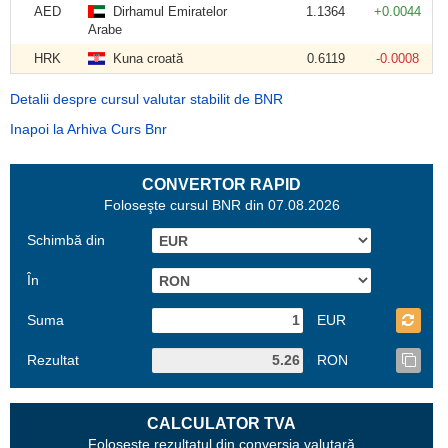
AED
Dirhamul Emiratelor
1.1364
+0.0044
Arabe
HRK
Kuna croată
0.6119
-0.0008
Detalii despre cursul valutar stabilit de BNR
Inapoi la Arhiva Curs Bnr
CONVERTOR RAPID
Foloseşte cursul BNR din 07.08.2026
Schimbă din
În
Suma
EUR
Rezultat
RON
CALCULATOR TVA
Foloseşte rezultatul din conversia valutară