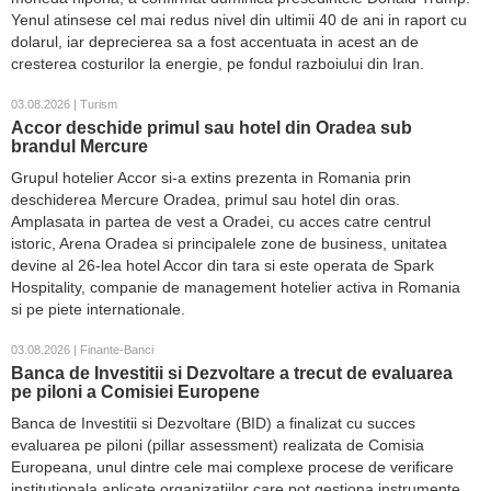
Yenul atinsese cel mai redus nivel din ultimii 40 de ani in raport cu
dolarul, iar deprecierea sa a fost accentuata in acest an de
cresterea costurilor la energie, pe fondul razboiului din Iran.
03.08.2026 | Turism
Accor deschide primul sau hotel din Oradea sub
brandul Mercure
Grupul hotelier Accor si-a extins prezenta in Romania prin
deschiderea Mercure Oradea, primul sau hotel din oras.
Amplasata in partea de vest a Oradei, cu acces catre centrul
istoric, Arena Oradea si principalele zone de business, unitatea
devine al 26-lea hotel Accor din tara si este operata de Spark
Hospitality, companie de management hotelier activa in Romania
si pe piete internationale.
03.08.2026 | Finante-Banci
Banca de Investitii si Dezvoltare a trecut de evaluarea
pe piloni a Comisiei Europene
Banca de Investitii si Dezvoltare (BID) a finalizat cu succes
evaluarea pe piloni (pillar assessment) realizata de Comisia
Europeana, unul dintre cele mai complexe procese de verificare
institutionala aplicate organizatiilor care pot gestiona instrumente