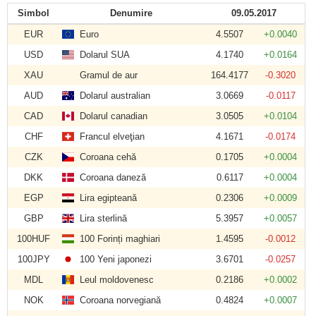
Simbol
Denumire
09.05.2017
EUR
Euro
4.5507
+0.0040
USD
Dolarul SUA
4.1740
+0.0164
XAU
Gramul de aur
164.4177
-0.3020
AUD
Dolarul australian
3.0669
-0.0117
CAD
Dolarul canadian
3.0505
+0.0104
CHF
Francul elveţian
4.1671
-0.0174
CZK
Coroana cehă
0.1705
+0.0004
DKK
Coroana daneză
0.6117
+0.0004
EGP
Lira egipteană
0.2306
+0.0009
GBP
Lira sterlină
5.3957
+0.0057
100HUF
100 Forinți maghiari
1.4595
-0.0012
100JPY
100 Yeni japonezi
3.6701
-0.0257
MDL
Leul moldovenesc
0.2186
+0.0002
NOK
Coroana norvegiană
0.4824
+0.0007