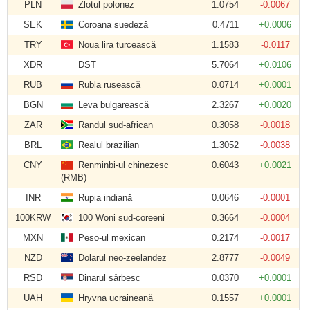
PLN
Zlotul polonez
1.0754
-0.0067
SEK
Coroana suedeză
0.4711
+0.0006
TRY
Noua lira turcească
1.1583
-0.0117
XDR
DST
5.7064
+0.0106
RUB
Rubla rusească
0.0714
+0.0001
BGN
Leva bulgarească
2.3267
+0.0020
ZAR
Randul sud-african
0.3058
-0.0018
BRL
Realul brazilian
1.3052
-0.0038
CNY
Renminbi-ul chinezesc
0.6043
+0.0021
(RMB)
INR
Rupia indiană
0.0646
-0.0001
100KRW
100 Woni sud-coreeni
0.3664
-0.0004
MXN
Peso-ul mexican
0.2174
-0.0017
NZD
Dolarul neo-zeelandez
2.8777
-0.0049
RSD
Dinarul sârbesc
0.0370
+0.0001
UAH
Hryvna ucraineană
0.1557
+0.0001