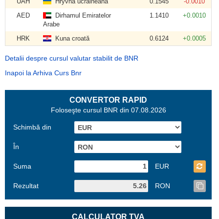
UAH
Hryvna ucraineană
0.1545
-0.0010
AED
Dirhamul Emiratelor
1.1410
+0.0010
Arabe
HRK
Kuna croată
0.6124
+0.0005
Detalii despre cursul valutar stabilit de BNR
Inapoi la Arhiva Curs Bnr
CONVERTOR RAPID
Foloseşte cursul BNR din 07.08.2026
Schimbă din
În
Suma
EUR
Rezultat
RON
CALCULATOR TVA