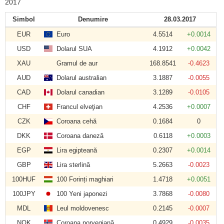
2017
Simbol
Denumire
28.03.2017
EUR
Euro
4.5514
+0.0014
USD
Dolarul SUA
4.1912
+0.0042
XAU
Gramul de aur
168.8541
-0.4623
AUD
Dolarul australian
3.1887
-0.0055
CAD
Dolarul canadian
3.1289
-0.0105
CHF
Francul elveţian
4.2536
+0.0007
CZK
Coroana cehă
0.1684
0
DKK
Coroana daneză
0.6118
+0.0003
EGP
Lira egipteană
0.2307
+0.0014
GBP
Lira sterlină
5.2663
-0.0023
100HUF
100 Forinți maghiari
1.4718
+0.0051
100JPY
100 Yeni japonezi
3.7868
-0.0080
MDL
Leul moldovenesc
0.2145
-0.0007
NOK
Coroana norvegiană
0.4929
-0.0035