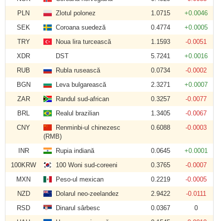
PLN
Zlotul polonez
1.0715
+0.0046
SEK
Coroana suedeză
0.4774
+0.0005
TRY
Noua lira turcească
1.1593
-0.0051
XDR
DST
5.7241
+0.0016
RUB
Rubla rusească
0.0734
-0.0002
BGN
Leva bulgarească
2.3271
+0.0007
ZAR
Randul sud-african
0.3257
-0.0077
BRL
Realul brazilian
1.3405
-0.0067
CNY
Renminbi-ul chinezesc
0.6088
-0.0003
(RMB)
INR
Rupia indiană
0.0645
+0.0001
100KRW
100 Woni sud-coreeni
0.3765
-0.0007
MXN
Peso-ul mexican
0.2219
-0.0005
NZD
Dolarul neo-zeelandez
2.9422
-0.0111
RSD
Dinarul sârbesc
0.0367
0