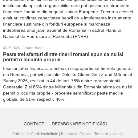
institutionala aplicate organizatiilor care pot gestiona instrumente
financiare finantate din bugetul Uniunii Europene. Trecerea acestei
evaluari confirma capacitatea bancii de a implementa instrumente
financiare sustinute din fonduri europene si marcheaza
indeplinirea unui jalon asumat de Romania in cadrul Planului
National de Redresare si Rezilienta (PNRR).
03.08.2026 | Finante-Banci
Peste trei sferturi dintre tinerii romani spun ca nu isi
permit o locuinta proprie
Insecuritatea financiara afecteaza disproportionat tinerele generatii
din Romania, potrivit studiului Deloitte Global Gen Z and Millennial
Survey 2026, realizat in 44 de tari. 78% dintre reprezentantii
Generatiei Z si 85% dintre Millennials din Romania afirma ca nu isi
permit o locuinta proprie - procente semnificativ peste mediile
globale, de 51%, respectiv 40%.
CONTACT
DEZABONARE NOTIFICĂRI
Politica de Confidențialitate
|
Politica de Cookie
|
Termeni și condiții