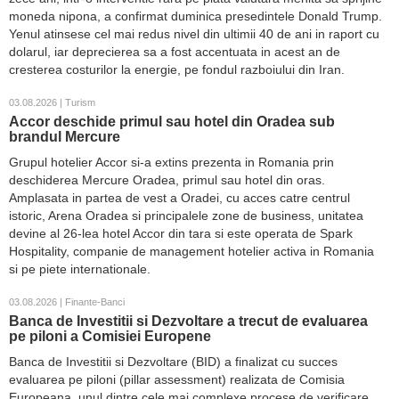
moneda nipona, a confirmat duminica presedintele Donald Trump.
Yenul atinsese cel mai redus nivel din ultimii 40 de ani in raport cu
dolarul, iar deprecierea sa a fost accentuata in acest an de
cresterea costurilor la energie, pe fondul razboiului din Iran.
03.08.2026 | Turism
Accor deschide primul sau hotel din Oradea sub
brandul Mercure
Grupul hotelier Accor si-a extins prezenta in Romania prin
deschiderea Mercure Oradea, primul sau hotel din oras.
Amplasata in partea de vest a Oradei, cu acces catre centrul
istoric, Arena Oradea si principalele zone de business, unitatea
devine al 26-lea hotel Accor din tara si este operata de Spark
Hospitality, companie de management hotelier activa in Romania
si pe piete internationale.
03.08.2026 | Finante-Banci
Banca de Investitii si Dezvoltare a trecut de evaluarea
pe piloni a Comisiei Europene
Banca de Investitii si Dezvoltare (BID) a finalizat cu succes
evaluarea pe piloni (pillar assessment) realizata de Comisia
Europeana, unul dintre cele mai complexe procese de verificare