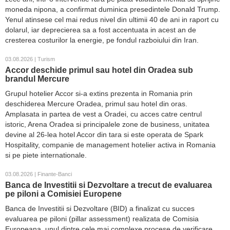
moneda nipona, a confirmat duminica presedintele Donald Trump.
Yenul atinsese cel mai redus nivel din ultimii 40 de ani in raport cu
dolarul, iar deprecierea sa a fost accentuata in acest an de
cresterea costurilor la energie, pe fondul razboiului din Iran.
03.08.2026 | Turism
Accor deschide primul sau hotel din Oradea sub
brandul Mercure
Grupul hotelier Accor si-a extins prezenta in Romania prin
deschiderea Mercure Oradea, primul sau hotel din oras.
Amplasata in partea de vest a Oradei, cu acces catre centrul
istoric, Arena Oradea si principalele zone de business, unitatea
devine al 26-lea hotel Accor din tara si este operata de Spark
Hospitality, companie de management hotelier activa in Romania
si pe piete internationale.
03.08.2026 | Finante-Banci
Banca de Investitii si Dezvoltare a trecut de evaluarea
pe piloni a Comisiei Europene
Banca de Investitii si Dezvoltare (BID) a finalizat cu succes
evaluarea pe piloni (pillar assessment) realizata de Comisia
Europeana, unul dintre cele mai complexe procese de verificare