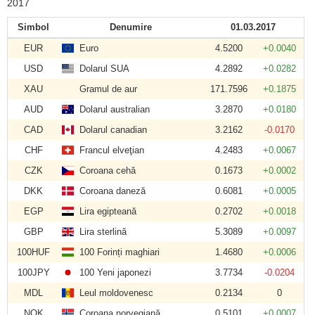
2017
Simbol
Denumire
01.03.2017
EUR
Euro
4.5200
+0.0040
USD
Dolarul SUA
4.2892
+0.0282
XAU
Gramul de aur
171.7596
+0.1875
AUD
Dolarul australian
3.2870
+0.0180
CAD
Dolarul canadian
3.2162
-0.0170
CHF
Francul elveţian
4.2483
+0.0067
CZK
Coroana cehă
0.1673
+0.0002
DKK
Coroana daneză
0.6081
+0.0005
EGP
Lira egipteană
0.2702
+0.0018
GBP
Lira sterlină
5.3089
+0.0097
100HUF
100 Forinți maghiari
1.4680
+0.0006
100JPY
100 Yeni japonezi
3.7734
-0.0204
MDL
Leul moldovenesc
0.2134
0
NOK
Coroana norvegiană
0.5101
+0.0007