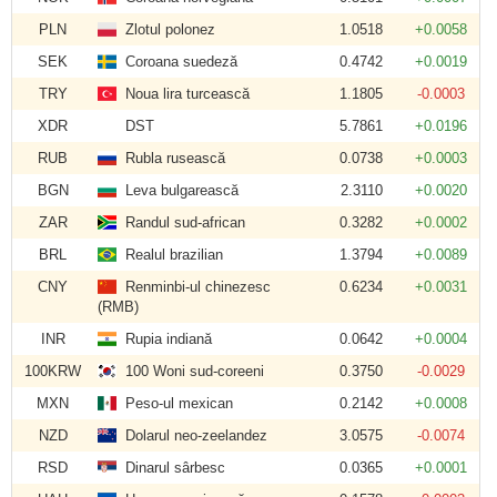
PLN
Zlotul polonez
1.0518
+0.0058
SEK
Coroana suedeză
0.4742
+0.0019
TRY
Noua lira turcească
1.1805
-0.0003
XDR
DST
5.7861
+0.0196
RUB
Rubla rusească
0.0738
+0.0003
BGN
Leva bulgarească
2.3110
+0.0020
ZAR
Randul sud-african
0.3282
+0.0002
BRL
Realul brazilian
1.3794
+0.0089
CNY
Renminbi-ul chinezesc
0.6234
+0.0031
(RMB)
INR
Rupia indiană
0.0642
+0.0004
100KRW
100 Woni sud-coreeni
0.3750
-0.0029
MXN
Peso-ul mexican
0.2142
+0.0008
NZD
Dolarul neo-zeelandez
3.0575
-0.0074
RSD
Dinarul sârbesc
0.0365
+0.0001