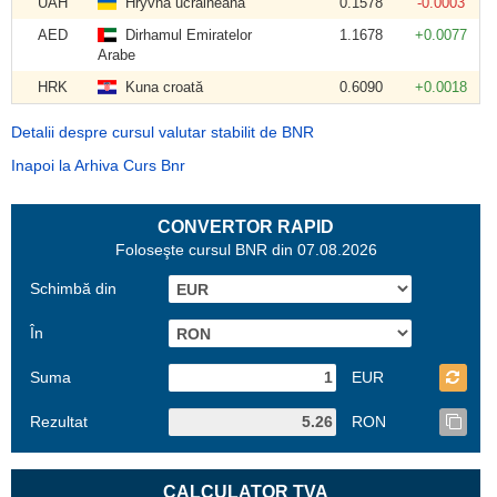
UAH
Hryvna ucraineană
0.1578
-0.0003
AED
Dirhamul Emiratelor
1.1678
+0.0077
Arabe
HRK
Kuna croată
0.6090
+0.0018
Detalii despre cursul valutar stabilit de BNR
Inapoi la Arhiva Curs Bnr
CONVERTOR RAPID
Foloseşte cursul BNR din 07.08.2026
Schimbă din
În
Suma
EUR
Rezultat
RON
CALCULATOR TVA