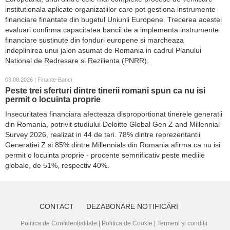
institutionala aplicate organizatiilor care pot gestiona instrumente
financiare finantate din bugetul Uniunii Europene. Trecerea acestei
evaluari confirma capacitatea bancii de a implementa instrumente
financiare sustinute din fonduri europene si marcheaza
indeplinirea unui jalon asumat de Romania in cadrul Planului
National de Redresare si Rezilienta (PNRR).
03.08.2026 | Finante-Banci
Peste trei sferturi dintre tinerii romani spun ca nu isi
permit o locuinta proprie
Insecuritatea financiara afecteaza disproportionat tinerele generatii
din Romania, potrivit studiului Deloitte Global Gen Z and Millennial
Survey 2026, realizat in 44 de tari. 78% dintre reprezentantii
Generatiei Z si 85% dintre Millennials din Romania afirma ca nu isi
permit o locuinta proprie - procente semnificativ peste mediile
globale, de 51%, respectiv 40%.
CONTACT
DEZABONARE NOTIFICĂRI
Politica de Confidențialitate
|
Politica de Cookie
|
Termeni și condiții