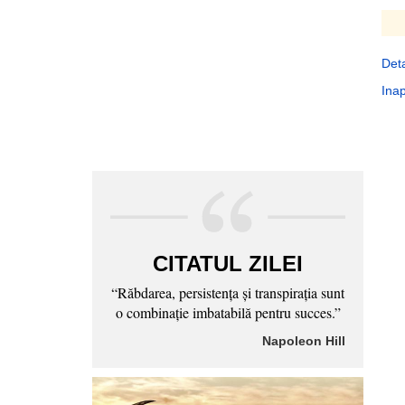
Deta
Inap
CITATUL ZILEI
“Răbdarea, persistenţa şi transpiraţia sunt
o combinaţie imbatabilă pentru succes.”
Napoleon Hill