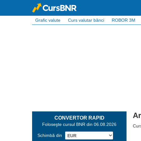
Grafic valute
Curs valutar bănci
ROBOR 3M
Ar
CONVERTOR RAPID
Foloseşte cursul BNR din 06.08.2026
Cur
Schimbă din