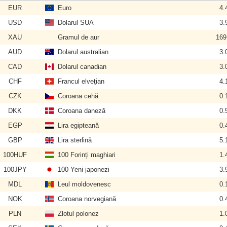
EUR
Euro
4.
USD
Dolarul SUA
3.
XAU
Gramul de aur
169
AUD
Dolarul australian
3.
CAD
Dolarul canadian
3.
CHF
Francul elveţian
4.
CZK
Coroana cehă
0.
DKK
Coroana daneză
0.
EGP
Lira egipteană
0.
GBP
Lira sterlină
5.
100HUF
100 Forinți maghiari
1.
100JPY
100 Yeni japonezi
3.
MDL
Leul moldovenesc
0.
NOK
Coroana norvegiană
0.
PLN
Zlotul polonez
1.