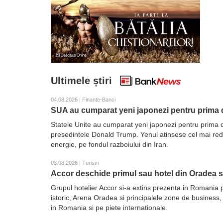
Ultimele știri
04.08.2026 | Finante-Banci
SUA au cumparat yeni japonezi pentru prima d
Statele Unite au cumparat yeni japonezi pentru prima d
presedintele Donald Trump. Yenul atinsese cel mai redus 
energie, pe fondul razboiului din Iran.
03.08.2026 | Turism
Accor deschide primul sau hotel din Oradea 
Grupul hotelier Accor si-a extins prezenta in Romania 
istoric, Arena Oradea si principalele zone de business,
in Romania si pe piete internationale.