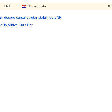
HRK
Kuna croată
0.
lii despre cursul valutar stabilit de BNR
oi la Arhiva Curs Bnr