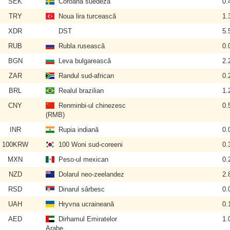
SEK
Coroana suedeză
0.
TRY
Noua lira turcească
1.
XDR
DST
5.
RUB
Rubla rusească
0.
BGN
Leva bulgarească
2.
ZAR
Randul sud-african
0.
BRL
Realul brazilian
1.
CNY
Renminbi-ul chinezesc
0.
(RMB)
INR
Rupia indiană
0.
100KRW
100 Woni sud-coreeni
0.
MXN
Peso-ul mexican
0.
NZD
Dolarul neo-zeelandez
2.
RSD
Dinarul sârbesc
0.
UAH
Hryvna ucraineană
0.
AED
Dirhamul Emiratelor
1.
Arabe