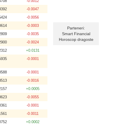
4708
-0.0012
3392
-0.0047
5424
-0.0056
0614
-0.0003
Parteneri:
Smart Financial
2809
-0.0035
Horoscop dragoste
2900
-0.0024
2312
+0.0131
5935
-0.0001
0588
-0.0001
3513
-0.0016
2157
+0.0005
8623
-0.0055
0361
-0.0001
1561
-0.0011
0752
+0.0002