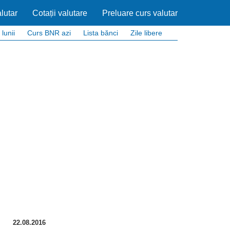
lutar
Cotații valutare
Preluare curs valutar
 lunii
Curs BNR azi
Lista bănci
Zile libere
22.08.2016