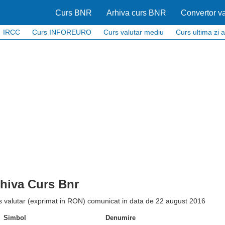
Curs BNR
Arhiva curs BNR
Convertor va
IRCC
Curs INFOREURO
Curs valutar mediu
Curs ultima zi a
hiva Curs Bnr
s valutar (exprimat in RON) comunicat in data de 22 august 2016
Simbol
Denumire