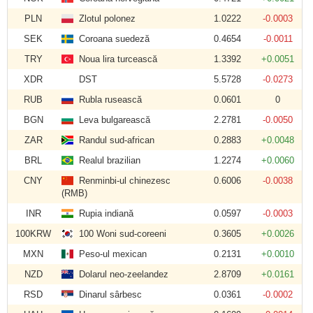
PLN
Zlotul polonez
1.0222
-0.0003
SEK
Coroana suedeză
0.4654
-0.0011
TRY
Noua lira turcească
1.3392
+0.0051
XDR
DST
5.5728
-0.0273
RUB
Rubla rusească
0.0601
0
BGN
Leva bulgarească
2.2781
-0.0050
ZAR
Randul sud-african
0.2883
+0.0048
BRL
Realul brazilian
1.2274
+0.0060
CNY
Renminbi-ul chinezesc
0.6006
-0.0038
(RMB)
INR
Rupia indiană
0.0597
-0.0003
100KRW
100 Woni sud-coreeni
0.3605
+0.0026
MXN
Peso-ul mexican
0.2131
+0.0010
NZD
Dolarul neo-zeelandez
2.8709
+0.0161
RSD
Dinarul sârbesc
0.0361
-0.0002