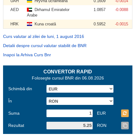
UAH
Hryvna ucraineană
0.1609
-0.0014
AED
Dirhamul Emiratelor
1.0857
-0.0088
Arabe
HRK
Kuna croată
0.5952
-0.0015
Curs valutar al zilei de luni, 1 august 2016
Detalii despre cursul valutar stabilit de BNR
Inapoi la Arhiva Curs Bnr
CONVERTOR RAPID
Foloseşte cursul BNR din 06.08.2026
Schimbă din
În
Suma
EUR
Rezultat
RON