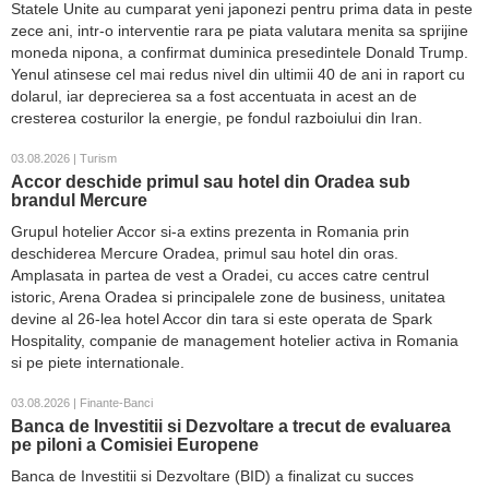
Statele Unite au cumparat yeni japonezi pentru prima data in peste
zece ani, intr-o interventie rara pe piata valutara menita sa sprijine
moneda nipona, a confirmat duminica presedintele Donald Trump.
Yenul atinsese cel mai redus nivel din ultimii 40 de ani in raport cu
dolarul, iar deprecierea sa a fost accentuata in acest an de
cresterea costurilor la energie, pe fondul razboiului din Iran.
03.08.2026 | Turism
Accor deschide primul sau hotel din Oradea sub
brandul Mercure
Grupul hotelier Accor si-a extins prezenta in Romania prin
deschiderea Mercure Oradea, primul sau hotel din oras.
Amplasata in partea de vest a Oradei, cu acces catre centrul
istoric, Arena Oradea si principalele zone de business, unitatea
devine al 26-lea hotel Accor din tara si este operata de Spark
Hospitality, companie de management hotelier activa in Romania
si pe piete internationale.
03.08.2026 | Finante-Banci
Banca de Investitii si Dezvoltare a trecut de evaluarea
pe piloni a Comisiei Europene
Banca de Investitii si Dezvoltare (BID) a finalizat cu succes