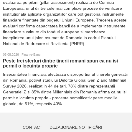
evaluarea pe piloni (pillar assessment) realizata de Comisia
Europeana, unul dintre cele mai complexe procese de verificare
institutionala aplicate organizatiilor care pot gestiona instrumente
financiare finantate din bugetul Uniunii Europene. Trecerea acestei
evaluari confirma capacitatea bancii de a implementa instrumente
financiare sustinute din fonduri europene si marcheaza
indeplinirea unui jalon asumat de Romania in cadrul Planului
National de Redresare si Rezilienta (PNRR).
03.08.2026 | Finante-Banci
Peste trei sferturi dintre tinerii romani spun ca nu isi
permit o locuinta proprie
Insecuritatea financiara afecteaza disproportionat tinerele generatii
din Romania, potrivit studiului Deloitte Global Gen Z and Millennial
Survey 2026, realizat in 44 de tari. 78% dintre reprezentantii
Generatiei Z si 85% dintre Millennials din Romania afirma ca nu isi
permit o locuinta proprie - procente semnificativ peste mediile
globale, de 51%, respectiv 40%.
CONTACT
DEZABONARE NOTIFICĂRI