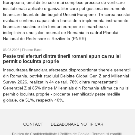
Europeana, unul dintre cele mai complexe procese de verificare
institutionala aplicate organizatiilor care pot gestiona instrumente
financiare finantate din bugetul Uniunii Europene. Trecerea acestei
evaluari confirma capacitatea bancii de a implementa instrumente
financiare sustinute din fonduri europene si marcheaza
indeplinirea unui jalon asumat de Romania in cadrul Planului
National de Redresare si Rezilienta (PNRR).
03.08.2026 | Finante-Banci
Peste trei sferturi dintre tinerii romani spun ca nu isi
permit o locuinta proprie
Insecuritatea financiara afecteaza disproportionat tinerele generatii
din Romania, potrivit studiului Deloitte Global Gen Z and Millennial
Survey 2026, realizat in 44 de tari. 78% dintre reprezentantii
Generatiei Z si 85% dintre Millennials din Romania afirma ca nu isi
permit o locuinta proprie - procente semnificativ peste mediile
globale, de 51%, respectiv 40%.
CONTACT
DEZABONARE NOTIFICĂRI
Politica de Confidențialitate
|
Politica de Cookie
|
Termeni și condiții