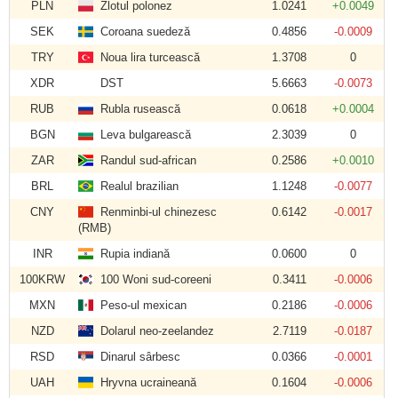
PLN
Zlotul polonez
1.0241
+0.0049
SEK
Coroana suedeză
0.4856
-0.0009
TRY
Noua lira turcească
1.3708
0
XDR
DST
5.6663
-0.0073
RUB
Rubla rusească
0.0618
+0.0004
BGN
Leva bulgarească
2.3039
0
ZAR
Randul sud-african
0.2586
+0.0010
BRL
Realul brazilian
1.1248
-0.0077
CNY
Renminbi-ul chinezesc
0.6142
-0.0017
(RMB)
INR
Rupia indiană
0.0600
0
100KRW
100 Woni sud-coreeni
0.3411
-0.0006
MXN
Peso-ul mexican
0.2186
-0.0006
NZD
Dolarul neo-zeelandez
2.7119
-0.0187
RSD
Dinarul sârbesc
0.0366
-0.0001
UAH
Hryvna ucraineană
0.1604
-0.0006