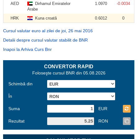
AED
Dirhamul Emiratelor
1.0970
-0.0034
Arabe
HRK
Kuna croată
0.6012
0
Cursul valutar euro al zilei de joi, 26 mai 2016
Detalii despre cursul valutar stabilit de BNR
Inapoi la Arhiva Curs Bnr
CONVERTOR RAPID
Foloseşte cursul BNR din 05.08.2026
Schimbă din
În
Suma
EUR
Rezultat
RON