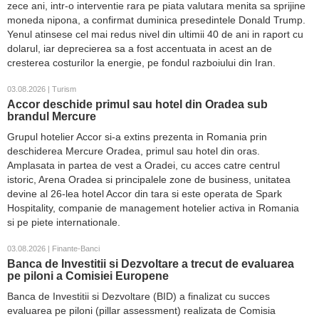
zece ani, intr-o interventie rara pe piata valutara menita sa sprijine
moneda nipona, a confirmat duminica presedintele Donald Trump.
Yenul atinsese cel mai redus nivel din ultimii 40 de ani in raport cu
dolarul, iar deprecierea sa a fost accentuata in acest an de
cresterea costurilor la energie, pe fondul razboiului din Iran.
03.08.2026 | Turism
Accor deschide primul sau hotel din Oradea sub
brandul Mercure
Grupul hotelier Accor si-a extins prezenta in Romania prin
deschiderea Mercure Oradea, primul sau hotel din oras.
Amplasata in partea de vest a Oradei, cu acces catre centrul
istoric, Arena Oradea si principalele zone de business, unitatea
devine al 26-lea hotel Accor din tara si este operata de Spark
Hospitality, companie de management hotelier activa in Romania
si pe piete internationale.
03.08.2026 | Finante-Banci
Banca de Investitii si Dezvoltare a trecut de evaluarea
pe piloni a Comisiei Europene
Banca de Investitii si Dezvoltare (BID) a finalizat cu succes
evaluarea pe piloni (pillar assessment) realizata de Comisia