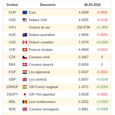
Simbol
Denumire
26.05.2016
EUR
Euro
4.5059
-0.0002
USD
Dolarul SUA
4.0291
-0.0126
XAU
Gramul de aur
158.9796
+0.2856
AUD
Dolarul australian
2.9056
-0.0054
CAD
Dolarul canadian
3.1074
+0.0260
CHF
Francul elveţian
4.0669
-0.0114
CZK
Coroana cehă
0.1667
0
DKK
Coroana daneză
0.6059
0
EGP
Lira egipteană
0.4537
-0.0014
GBP
Lira sterlină
5.9257
+0.0149
100HUF
100 Forinți maghiari
1.4371
+0.0058
100JPY
100 Yeni japonezi
3.6638
-0.0052
MDL
Leul moldovenesc
0.2022
+0.0003
NOK
Coroana norvegiană
0.4861
+0.0008