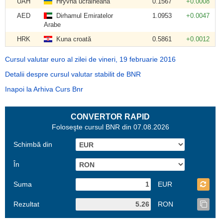
UAH
Hryvna ucraineană
0.1567
+0.0008
AED
Dirhamul Emiratelor
1.0953
+0.0047
Arabe
HRK
Kuna croată
0.5861
+0.0012
Cursul valutar euro al zilei de vineri, 19 februarie 2016
Detalii despre cursul valutar stabilit de BNR
Inapoi la Arhiva Curs Bnr
CONVERTOR RAPID
Foloseşte cursul BNR din 07.08.2026
Schimbă din
În
Suma
EUR
Rezultat
RON