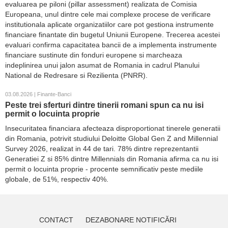
evaluarea pe piloni (pillar assessment) realizata de Comisia
Europeana, unul dintre cele mai complexe procese de verificare
institutionala aplicate organizatiilor care pot gestiona instrumente
financiare finantate din bugetul Uniunii Europene. Trecerea acestei
evaluari confirma capacitatea bancii de a implementa instrumente
financiare sustinute din fonduri europene si marcheaza
indeplinirea unui jalon asumat de Romania in cadrul Planului
National de Redresare si Rezilienta (PNRR).
03.08.2026 | Finante-Banci
Peste trei sferturi dintre tinerii romani spun ca nu isi
permit o locuinta proprie
Insecuritatea financiara afecteaza disproportionat tinerele generatii
din Romania, potrivit studiului Deloitte Global Gen Z and Millennial
Survey 2026, realizat in 44 de tari. 78% dintre reprezentantii
Generatiei Z si 85% dintre Millennials din Romania afirma ca nu isi
permit o locuinta proprie - procente semnificativ peste mediile
globale, de 51%, respectiv 40%.
CONTACT
DEZABONARE NOTIFICĂRI