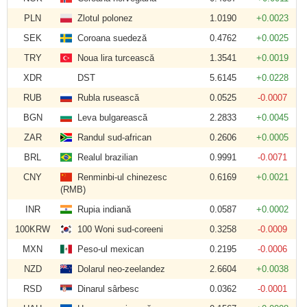
PLN
Zlotul polonez
1.0190
+0.0023
SEK
Coroana suedeză
0.4762
+0.0025
TRY
Noua lira turcească
1.3541
+0.0019
XDR
DST
5.6145
+0.0228
RUB
Rubla rusească
0.0525
-0.0007
BGN
Leva bulgarească
2.2833
+0.0045
ZAR
Randul sud-african
0.2606
+0.0005
BRL
Realul brazilian
0.9991
-0.0071
CNY
Renminbi-ul chinezesc
0.6169
+0.0021
(RMB)
INR
Rupia indiană
0.0587
+0.0002
100KRW
100 Woni sud-coreeni
0.3258
-0.0009
MXN
Peso-ul mexican
0.2195
-0.0006
NZD
Dolarul neo-zeelandez
2.6604
+0.0038
RSD
Dinarul sârbesc
0.0362
-0.0001