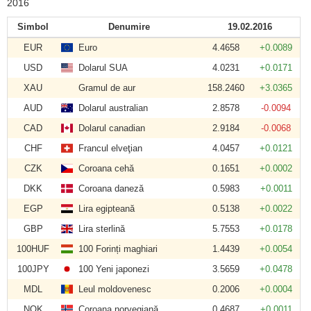
2016
Simbol
Denumire
19.02.2016
EUR
Euro
4.4658
+0.0089
USD
Dolarul SUA
4.0231
+0.0171
XAU
Gramul de aur
158.2460
+3.0365
AUD
Dolarul australian
2.8578
-0.0094
CAD
Dolarul canadian
2.9184
-0.0068
CHF
Francul elveţian
4.0457
+0.0121
CZK
Coroana cehă
0.1651
+0.0002
DKK
Coroana daneză
0.5983
+0.0011
EGP
Lira egipteană
0.5138
+0.0022
GBP
Lira sterlină
5.7553
+0.0178
100HUF
100 Forinți maghiari
1.4439
+0.0054
100JPY
100 Yeni japonezi
3.5659
+0.0478
MDL
Leul moldovenesc
0.2006
+0.0004
NOK
Coroana norvegiană
0.4687
+0.0011