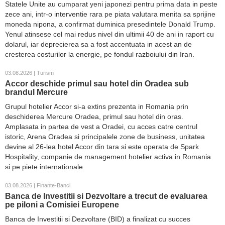
Statele Unite au cumparat yeni japonezi pentru prima data in peste
zece ani, intr-o interventie rara pe piata valutara menita sa sprijine
moneda nipona, a confirmat duminica presedintele Donald Trump.
Yenul atinsese cel mai redus nivel din ultimii 40 de ani in raport cu
dolarul, iar deprecierea sa a fost accentuata in acest an de
cresterea costurilor la energie, pe fondul razboiului din Iran.
03.08.2026 | Turism
Accor deschide primul sau hotel din Oradea sub
brandul Mercure
Grupul hotelier Accor si-a extins prezenta in Romania prin
deschiderea Mercure Oradea, primul sau hotel din oras.
Amplasata in partea de vest a Oradei, cu acces catre centrul
istoric, Arena Oradea si principalele zone de business, unitatea
devine al 26-lea hotel Accor din tara si este operata de Spark
Hospitality, companie de management hotelier activa in Romania
si pe piete internationale.
03.08.2026 | Finante-Banci
Banca de Investitii si Dezvoltare a trecut de evaluarea
pe piloni a Comisiei Europene
Banca de Investitii si Dezvoltare (BID) a finalizat cu succes