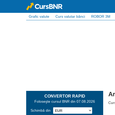
Grafic valute
Curs valutar bănci
ROBOR 3M
Ar
CONVERTOR RAPID
Foloseşte cursul BNR din 07.08.2026
Curs
Schimbă din