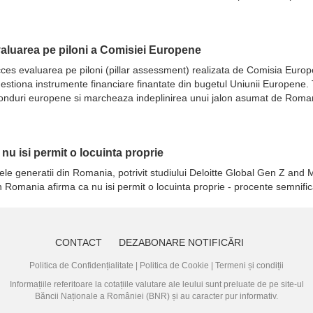
evaluarea pe piloni a Comisiei Europene
 succes evaluarea pe piloni (pillar assessment) realizata de Comisia Eur
ot gestiona instrumente financiare finantate din bugetul Uniunii Europene
fonduri europene si marcheaza indeplinirea unui jalon asumat de Romani
a nu isi permit o locuinta proprie
ele generatii din Romania, potrivit studiului Deloitte Global Gen Z and M
in Romania afirma ca nu isi permit o locuinta proprie - procente semnifi
CONTACT
DEZABONARE NOTIFICĂRI
Politica de Confidențialitate
|
Politica de Cookie
|
Termeni și condiții
Informațiile referitoare la cotațiile valutare ale leului sunt preluate de pe site-ul
Băncii Naționale a României (BNR)
și au caracter pur informativ.