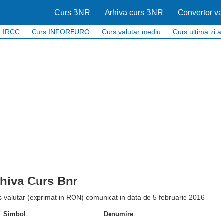
Curs BNR
Arhiva curs BNR
Convertor va
IRCC
Curs INFOREURO
Curs valutar mediu
Curs ultima zi a
hiva Curs Bnr
 valutar (exprimat in RON) comunicat in data de 5 februarie 2016
Simbol
Denumire