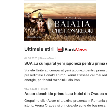
Ultimele știri
04.08.2026 | Finante-Banci
SUA au cumparat yeni japonezi pentru prima d
Statele Unite au cumparat yeni japonezi pentru prima d
presedintele Donald Trump. Yenul atinsese cel mai redus 
energie, pe fondul razboiului din Iran.
03.08.2026 | Turism
Accor deschide primul sau hotel din Oradea 
Grupul hotelier Accor si-a extins prezenta in Romania 
istoric, Arena Oradea si principalele zone de business,