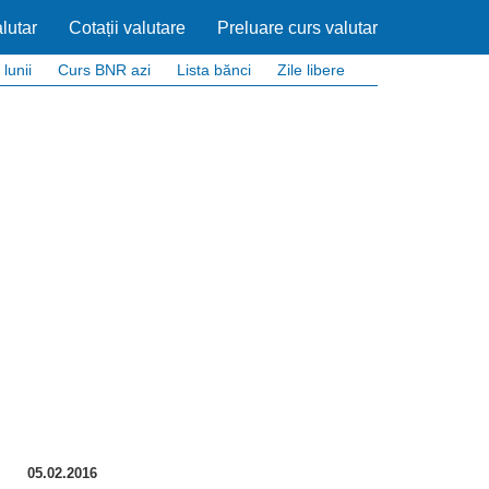
lutar
Cotații valutare
Preluare curs valutar
 lunii
Curs BNR azi
Lista bănci
Zile libere
05.02.2016