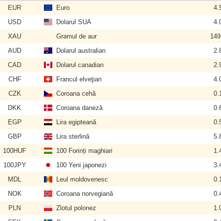
EUR
Euro
4.
USD
Dolarul SUA
4.
XAU
Gramul de aur
149
AUD
Dolarul australian
2.
CAD
Dolarul canadian
2.
CHF
Francul elveţian
4.
CZK
Coroana cehă
0.
DKK
Coroana daneză
0.
EGP
Lira egipteană
0.
GBP
Lira sterlină
5.
100HUF
100 Forinți maghiari
1.
100JPY
100 Yeni japonezi
3.
MDL
Leul moldovenesc
0.
NOK
Coroana norvegiană
0.
PLN
Zlotul polonez
1.