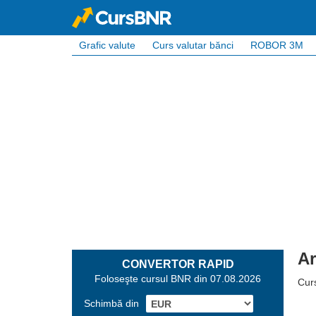
Grafic valute
Curs valutar bănci
ROBOR 3M
Ar
CONVERTOR RAPID
Foloseşte cursul BNR din 07.08.2026
Cur
Schimbă din