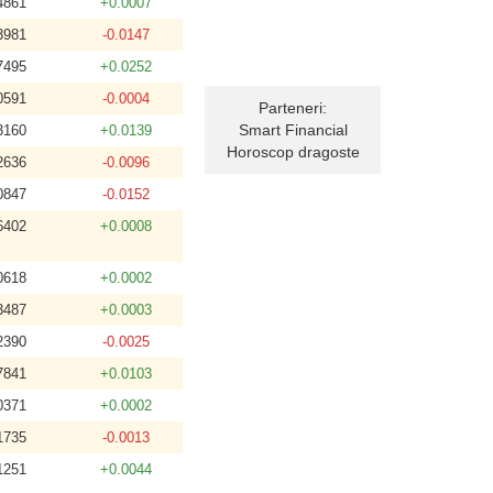
4861
+0.0007
3981
-0.0147
7495
+0.0252
0591
-0.0004
Parteneri:
Smart Financial
3160
+0.0139
Horoscop dragoste
2636
-0.0096
0847
-0.0152
6402
+0.0008
0618
+0.0002
3487
+0.0003
2390
-0.0025
7841
+0.0103
0371
+0.0002
1735
-0.0013
1251
+0.0044