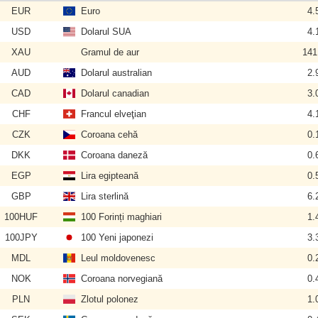
EUR
Euro
4.
USD
Dolarul SUA
4.
XAU
Gramul de aur
141
AUD
Dolarul australian
2.
CAD
Dolarul canadian
3.
CHF
Francul elveţian
4.
CZK
Coroana cehă
0.
DKK
Coroana daneză
0.
EGP
Lira egipteană
0.
GBP
Lira sterlină
6.
100HUF
100 Forinți maghiari
1.
100JPY
100 Yeni japonezi
3.
MDL
Leul moldovenesc
0.
NOK
Coroana norvegiană
0.
PLN
Zlotul polonez
1.