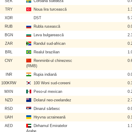
SEK
Coroana suedeză
0.
TRY
Noua lira turcească
1.
XDR
DST
5.
RUB
Rubla rusească
0.
BGN
Leva bulgarească
2.
ZAR
Randul sud-african
0.
BRL
Realul brazilian
1.
CNY
Renminbi-ul chinezesc
0.
(RMB)
INR
Rupia indiană
0.
100KRW
100 Woni sud-coreeni
0.
MXN
Peso-ul mexican
0.
NZD
Dolarul neo-zeelandez
2.
RSD
Dinarul sârbesc
0.
UAH
Hryvna ucraineană
0.
AED
Dirhamul Emiratelor
1.
Arabe