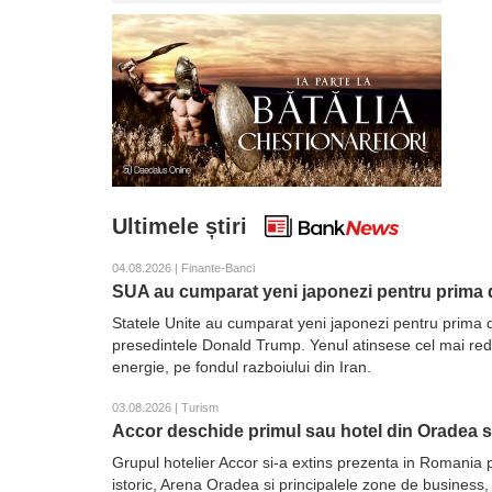
Ultimele știri
04.08.2026 | Finante-Banci
SUA au cumparat yeni japonezi pentru prima d
Statele Unite au cumparat yeni japonezi pentru prima d
presedintele Donald Trump. Yenul atinsese cel mai redus 
energie, pe fondul razboiului din Iran.
03.08.2026 | Turism
Accor deschide primul sau hotel din Oradea 
Grupul hotelier Accor si-a extins prezenta in Romania 
istoric, Arena Oradea si principalele zone de business,