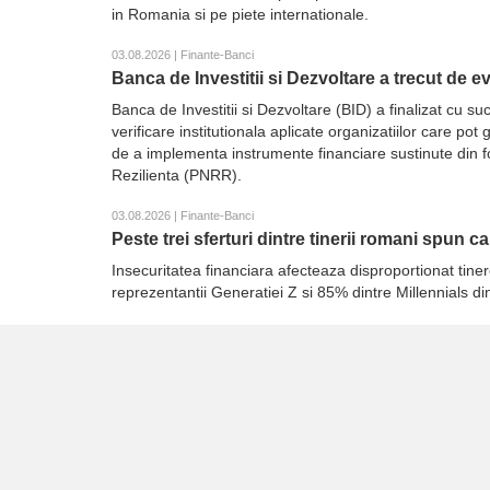
in Romania si pe piete internationale.
03.08.2026 | Finante-Banci
Banca de Investitii si Dezvoltare a trecut de 
Banca de Investitii si Dezvoltare (BID) a finalizat cu
verificare institutionala aplicate organizatiilor care p
de a implementa instrumente financiare sustinute din 
Rezilienta (PNRR).
03.08.2026 | Finante-Banci
Peste trei sferturi dintre tinerii romani spun c
Insecuritatea financiara afecteaza disproportionat tiner
reprezentantii Generatiei Z si 85% dintre Millennials d