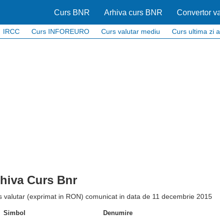
Curs BNR
Arhiva curs BNR
Convertor va
IRCC
Curs INFOREURO
Curs valutar mediu
Curs ultima zi a
hiva Curs Bnr
s valutar (exprimat in RON) comunicat in data de 11 decembrie 2015
Simbol
Denumire