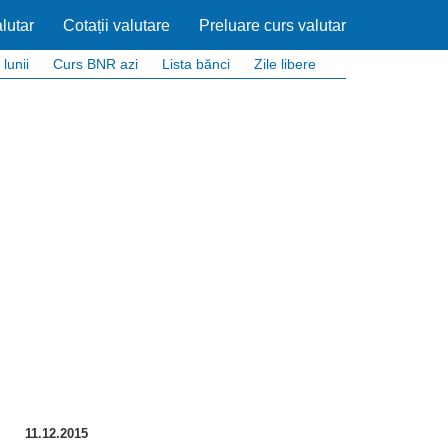
lutar
Cotații valutare
Preluare curs valutar
 lunii
Curs BNR azi
Lista bănci
Zile libere
11.12.2015