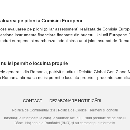
evaluarea pe piloni a Comisiei Europene
 succes evaluarea pe piloni (pillar assessment) realizata de Comisia Eur
ot gestiona instrumente financiare finantate din bugetul Uniunii Europene
fonduri europene si marcheaza indeplinirea unui jalon asumat de Romani
a nu isi permit o locuinta proprie
ele generatii din Romania, potrivit studiului Deloitte Global Gen Z and M
in Romania afirma ca nu isi permit o locuinta proprie - procente semnifi
CONTACT
DEZABONARE NOTIFICĂRI
Politica de Confidențialitate
|
Politica de Cookie
|
Termeni și condiții
Informațiile referitoare la cotațiile valutare ale leului sunt preluate de pe site-ul
Băncii Naționale a României (BNR)
și au caracter pur informativ.