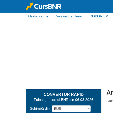
Grafic valute
Curs valutar bănci
ROBOR 3M
Ar
CONVERTOR RAPID
Foloseşte cursul BNR din 06.08.2026
Cur
Schimbă din