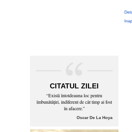
Deta
Inap
CITATUL ZILEI
“Există întotdeauna loc pentru
îmbunătăţiri, indiferent de cât timp ai fost
în afacere.”
Oscar De La Hoya