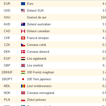
EUR
Euro
4.
USD
Dolarul SUA
3.
XAU
Gramul de aur
154
AUD
Dolarul australian
3.
CAD
Dolarul canadian
3.
CHF
Francul elveţian
4.
CZK
Coroana cehă
0.
DKK
Coroana daneză
0.
EGP
Lira egipteană
0.
GBP
Lira sterlină
6.
100HUF
100 Forinți maghiari
1.
100JPY
100 Yeni japonezi
3.
MDL
Leul moldovenesc
0.
NOK
Coroana norvegiană
0.
PLN
Zlotul polonez
1.