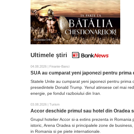
Ultimele știri
04.08.2026 | Finante-Banci
SUA au cumparat yeni japonezi pentru prima d
Statele Unite au cumparat yeni japonezi pentru prima d
presedintele Donald Trump. Yenul atinsese cel mai redus 
energie, pe fondul razboiului din Iran.
03.08.2026 | Turism
Accor deschide primul sau hotel din Oradea 
Grupul hotelier Accor si-a extins prezenta in Romania 
istoric, Arena Oradea si principalele zone de business,
in Romania si pe piete internationale.