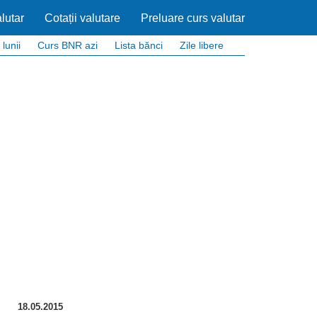
lutar
Cotații valutare
Preluare curs valutar
 lunii
Curs BNR azi
Lista bănci
Zile libere
18.05.2015