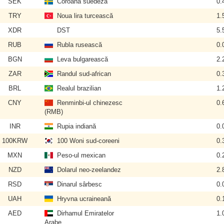
SEK
Coroana suedeză
0.
TRY
Noua lira turcească
1.
XDR
DST
5.
RUB
Rubla rusească
0.
BGN
Leva bulgarească
2.
ZAR
Randul sud-african
0.
BRL
Realul brazilian
1.
CNY
Renminbi-ul chinezesc
0.
(RMB)
INR
Rupia indiană
0.
100KRW
100 Woni sud-coreeni
0.
MXN
Peso-ul mexican
0.
NZD
Dolarul neo-zeelandez
2.
RSD
Dinarul sârbesc
0.
UAH
Hryvna ucraineană
0.
AED
Dirhamul Emiratelor
1.
Arabe