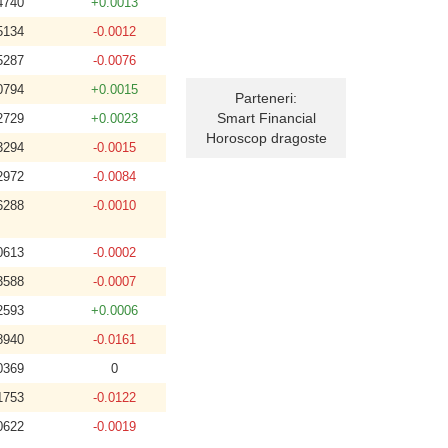
4740
+0.0013
5134
-0.0012
5287
-0.0076
0794
+0.0015
Parteneri:
Smart Financial
2729
+0.0023
Horoscop dragoste
3294
-0.0015
2972
-0.0084
6288
-0.0010
0613
-0.0002
3588
-0.0007
2593
+0.0006
8940
-0.0161
0369
0
1753
-0.0122
0622
-0.0019