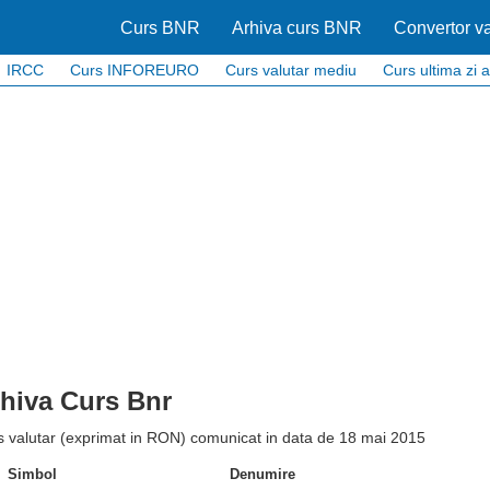
Curs BNR
Arhiva curs BNR
Convertor va
IRCC
Curs INFOREURO
Curs valutar mediu
Curs ultima zi a
hiva Curs Bnr
s valutar (exprimat in RON) comunicat in data de 18 mai 2015
Simbol
Denumire