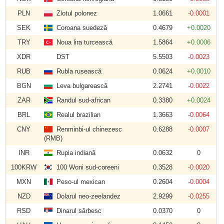
PLN
Zlotul polonez
1.0661
-0.0001
SEK
Coroana suedeză
0.4679
+0.0020
TRY
Noua lira turcească
1.5864
+0.0006
XDR
DST
5.5503
-0.0023
RUB
Rubla rusească
0.0624
+0.0010
BGN
Leva bulgarească
2.2741
-0.0022
ZAR
Randul sud-african
0.3380
+0.0024
BRL
Realul brazilian
1.3663
-0.0064
CNY
Renminbi-ul chinezesc
0.6288
-0.0007
(RMB)
INR
Rupia indiană
0.0632
0
100KRW
100 Woni sud-coreeni
0.3528
-0.0020
MXN
Peso-ul mexican
0.2604
-0.0004
NZD
Dolarul neo-zeelandez
2.9299
-0.0255
RSD
Dinarul sârbesc
0.0370
0