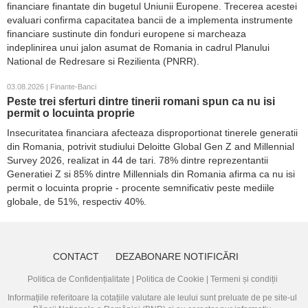
financiare finantate din bugetul Uniunii Europene. Trecerea acestei
evaluari confirma capacitatea bancii de a implementa instrumente
financiare sustinute din fonduri europene si marcheaza
indeplinirea unui jalon asumat de Romania in cadrul Planului
National de Redresare si Rezilienta (PNRR).
03.08.2026 | Finante-Banci
Peste trei sferturi dintre tinerii romani spun ca nu isi
permit o locuinta proprie
Insecuritatea financiara afecteaza disproportionat tinerele generatii
din Romania, potrivit studiului Deloitte Global Gen Z and Millennial
Survey 2026, realizat in 44 de tari. 78% dintre reprezentantii
Generatiei Z si 85% dintre Millennials din Romania afirma ca nu isi
permit o locuinta proprie - procente semnificativ peste mediile
globale, de 51%, respectiv 40%.
CONTACT
DEZABONARE NOTIFICĂRI
Politica de Confidențialitate
|
Politica de Cookie
|
Termeni și condiții
Informațiile referitoare la cotațiile valutare ale leului sunt preluate de pe site-ul