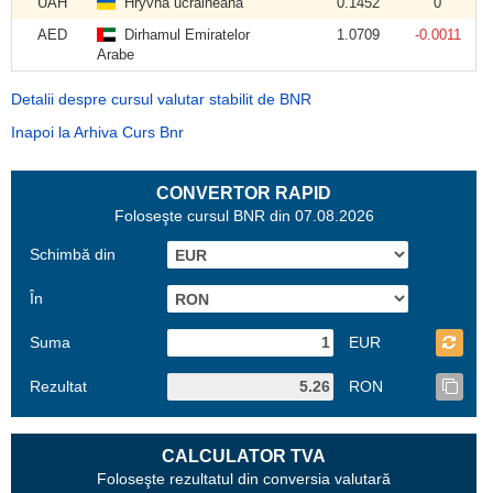
UAH
Hryvna ucraineană
0.1452
0
AED
Dirhamul Emiratelor
1.0709
-0.0011
Arabe
Detalii despre cursul valutar stabilit de BNR
Inapoi la Arhiva Curs Bnr
CONVERTOR RAPID
Foloseşte cursul BNR din 07.08.2026
Schimbă din
În
Suma
EUR
Rezultat
RON
CALCULATOR TVA
Foloseşte rezultatul din conversia valutară