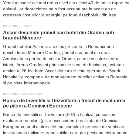
Yenul atinsese cel mai redus nivel din ultimii 40 de ani in raport cu
dolarul, iar deprecierea sa a fost accentuata in acest an de
cresterea costurilor la energie, pe fondul razboiului din Iran.
03.08.2026 | Turism
Accor deschide primul sau hotel din Oradea sub
brandul Mercure
Grupul hotelier Accor si-a extins prezenta in Romania prin
deschiderea Mercure Oradea, primul sau hotel din oras.
Amplasata in partea de vest a Oradei, cu acces catre centrul
istoric, Arena Oradea si principalele zone de business, unitatea
devine al 26-lea hotel Accor din tara si este operata de Spark
Hospitality, companie de management hotelier activa in Romania
si pe piete internationale.
03.08.2026 | Finante-Banci
Banca de Investitii si Dezvoltare a trecut de evaluarea
pe piloni a Comisiei Europene
Banca de Investitii si Dezvoltare (BID) a finalizat cu succes
evaluarea pe piloni (pillar assessment) realizata de Comisia
Europeana, unul dintre cele mai complexe procese de verificare
institutionala aplicate organizatiilor care pot gestiona instrumente