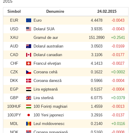
2015
Simbol
Denumire
24.02.2015
EUR
Euro
4.4478
-0.0043
USD
Dolarul SUA
3.9335
-0.0043
XAU
Gramul de aur
151.2890
+0.2541
AUD
Dolarul australian
3.0503
-0.0169
CAD
Dolarul canadian
3.1106
-0.0177
CHF
Francul elveţian
4.1413
-0.0027
CZK
Coroana cehă
0.1622
+0.0002
DKK
Coroana daneză
0.5966
-0.0004
EGP
Lira egipteană
0.5157
-0.0004
GBP
Lira sterlină
6.0775
+0.0379
100HUF
100 Forinți maghiari
1.4559
-0.0013
100JPY
100 Yeni japonezi
3.2916
-0.0137
MDL
Leul moldovenesc
0.2140
+0.0116
NOK
Coroana norvegiană
0.5160
-0.0008