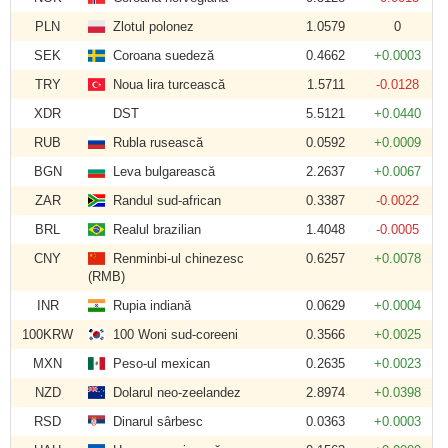
PLN
Zlotul polonez
1.0579
0
SEK
Coroana suedeză
0.4662
+0.0003
TRY
Noua lira turcească
1.5711
-0.0128
XDR
DST
5.5121
+0.0440
RUB
Rubla rusească
0.0592
+0.0009
BGN
Leva bulgarească
2.2637
+0.0067
ZAR
Randul sud-african
0.3387
-0.0022
BRL
Realul brazilian
1.4048
-0.0005
CNY
Renminbi-ul chinezesc
0.6257
+0.0078
(RMB)
INR
Rupia indiană
0.0629
+0.0004
100KRW
100 Woni sud-coreeni
0.3566
+0.0025
MXN
Peso-ul mexican
0.2635
+0.0023
NZD
Dolarul neo-zeelandez
2.8974
+0.0398
RSD
Dinarul sârbesc
0.0363
+0.0003