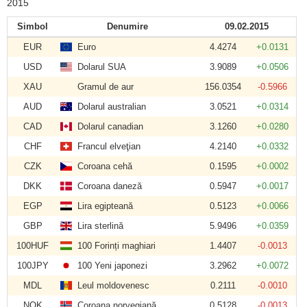
2015
Simbol
Denumire
09.02.2015
EUR
Euro
4.4274
+0.0131
USD
Dolarul SUA
3.9089
+0.0506
XAU
Gramul de aur
156.0354
-0.5966
AUD
Dolarul australian
3.0521
+0.0314
CAD
Dolarul canadian
3.1260
+0.0280
CHF
Francul elveţian
4.2140
+0.0332
CZK
Coroana cehă
0.1595
+0.0002
DKK
Coroana daneză
0.5947
+0.0017
EGP
Lira egipteană
0.5123
+0.0066
GBP
Lira sterlină
5.9496
+0.0359
100HUF
100 Forinți maghiari
1.4407
-0.0013
100JPY
100 Yeni japonezi
3.2962
+0.0072
MDL
Leul moldovenesc
0.2111
-0.0010
NOK
Coroana norvegiană
0.5128
-0.0013