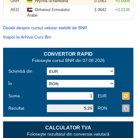
UAH
Hryvna ucraineană
0.1563
+0.0009
AED
Dirhamul Emiratelor
1.0642
+0.0138
Arabe
Detalii despre cursul valutar stabilit de BNR
Inapoi la Arhiva Curs Bnr
CONVERTOR RAPID
Foloseşte cursul BNR din 07.08.2026
Schimbă din
În
Suma
EUR
Rezultat
RON
CALCULATOR TVA
Foloseşte rezultatul din conversia valutară