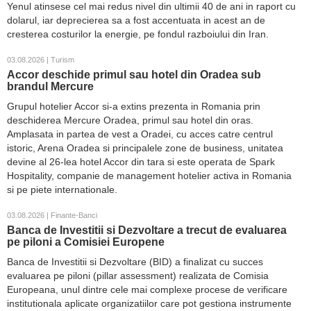
Yenul atinsese cel mai redus nivel din ultimii 40 de ani in raport cu
dolarul, iar deprecierea sa a fost accentuata in acest an de
cresterea costurilor la energie, pe fondul razboiului din Iran.
03.08.2026 | Turism
Accor deschide primul sau hotel din Oradea sub
brandul Mercure
Grupul hotelier Accor si-a extins prezenta in Romania prin
deschiderea Mercure Oradea, primul sau hotel din oras.
Amplasata in partea de vest a Oradei, cu acces catre centrul
istoric, Arena Oradea si principalele zone de business, unitatea
devine al 26-lea hotel Accor din tara si este operata de Spark
Hospitality, companie de management hotelier activa in Romania
si pe piete internationale.
03.08.2026 | Finante-Banci
Banca de Investitii si Dezvoltare a trecut de evaluarea
pe piloni a Comisiei Europene
Banca de Investitii si Dezvoltare (BID) a finalizat cu succes
evaluarea pe piloni (pillar assessment) realizata de Comisia
Europeana, unul dintre cele mai complexe procese de verificare
institutionala aplicate organizatiilor care pot gestiona instrumente