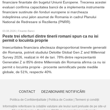
financiare finantate din bugetul Uniunii Europene. Trecerea acestei
evaluari confirma capacitatea bancii de a implementa instrumente
financiare sustinute din fonduri europene si marcheaza
indeplinirea unui jalon asumat de Romania in cadrul Planului
National de Redresare si Rezilienta (PNRR).
03.08.2026 | Finante-Banci
Peste trei sferturi dintre tinerii romani spun ca nu isi
permit o locuinta proprie
Insecuritatea financiara afecteaza disproportionat tinerele generatii
din Romania, potrivit studiului Deloitte Global Gen Z and Millennial
Survey 2026, realizat in 44 de tari. 78% dintre reprezentantii
Generatiei Z si 85% dintre Millennials din Romania afirma ca nu isi
permit o locuinta proprie - procente semnificativ peste mediile
globale, de 51%, respectiv 40%.
CONTACT
DEZABONARE NOTIFICĂRI
Politica de Confidențialitate
|
Politica de Cookie
|
Termeni și condiții
Informațiile referitoare la cotațiile valutare ale leului sunt preluate de pe site-ul